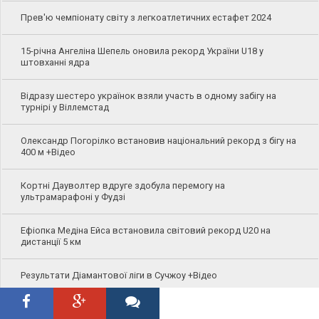
Прев'ю чемпіонату світу з легкоатлетичних естафет 2024
15-річна Ангеліна Шепель оновила рекорд України U18 у
штовханні ядра
Відразу шестеро українок взяли участь в одному забігу на
турнірі у Віллемстад
Олександр Погорілко встановив національний рекорд з бігу на
400 м +Відео
Кортні Дауволтер вдруге здобула перемогу на
ультрамарафоні у Фудзі
Ефіопка Медіна Ейса встановила світовий рекорд U20 на
дистанції 5 км
Результати Діамантової ліги в Сучжоу +Відео
Кенієць Еммануель Ваньйоні встановив світовий рекорд з