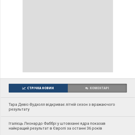
СТРІЧКА НОВИН
КОМЕНТАРІ
Тара Девіс-Вудхолл відкриває літній сезон з вражаючого
результату
Італієць Леонардо Фаббрі у штовханні ядра показав
найкращий результат в Європі за останні 36 років