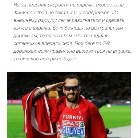
Из-за падения скорости на вираже, скорость на
финише у тебя не такая, как у соперников. По
внешнему радиусу легче разогнаться и сделать
выход с виража. Если бежишь по центральным
дорожкам, то плюс в том, что ты видишь
соперников впереди себя. При беге по 7-9
дорожках, если правильно выложиться на вираже,
то никакой потери не будет.