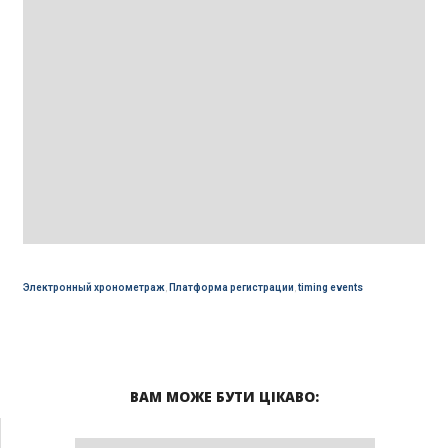
Электронный хронометраж
,
Платформа регистрации
,
timing events
ВАМ МОЖЕ БУТИ ЦІКАВО: