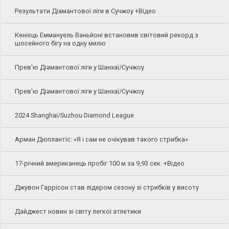
Результати Діамантової ліги в Сучжоу +Відео
Кенієць Еммануель Ваньйоні встановив світовий рекорд з
шосейного бігу на одну милю
Прев'ю Діамантової ліги у Шанхаї/Сучжоу
Прев'ю Діамантової ліги у Шанхаї/Сучжоу
2024 Shanghai/Suzhou Diamond League
Арман Дюплантіс: «Я і сам не очікував такого стрибка»
17-річний американець пробіг 100 м за 9,93 сек. +Відео
Джувон Гаррісон став лідером сезону зі стрибків у висоту
Дайджест новин зі світу легкої атлетики