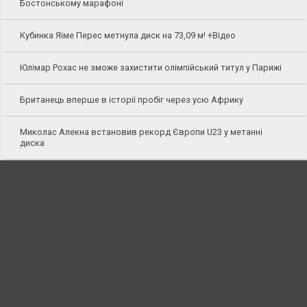
Бостонському марафоні
Кубинка Яіме Перес метнула диск на 73,09 м! +Відео
Юлімар Рохас не зможе захистити олімпійський титул у Парижі
Британець вперше в історії пробіг через усю Африку
Миколас Алекна встановив рекорд Європи U23 у метанні
диска