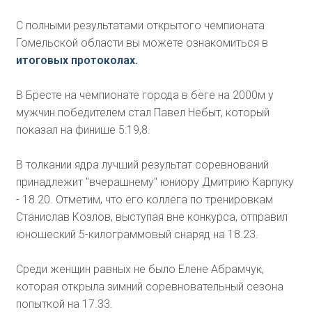
С полными результатами открытого чемпионата
Гомельской области вы можете ознакомиться в
итоговых протоколах
.
В Бресте на чемпионате города в беге на 2000м у
мужчин победителем стал Павел Небыт, который
показал на финише 5:19,8.
В толкании ядра лучший результат соревнований
принадлежит "вчерашнему" юниору Дмитрию Карпуку
- 18.20. Отметим, что его коллега по тренировкам
Станислав Козлов, выступая вне конкурса, отправил
юношеский 5-килограммовый снаряд на 18.23.
Среди женщин равных не было Елене Абрамчук,
которая открыла зимний соревновательный сезона
попыткой на 17.33.