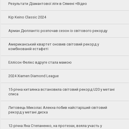
Результати Діамантової ліги в Сямені +Відео
Kip Keino Classic 2024
Арман Дюплантіс розпочав сезон із світового рекорду
Американський квартет оновив світовий рекорд у
комбінованій естафеті
Еллісон Фелікс вдруге стала мамою
2024 Xiamen Diamond League
15-річна китаянка встановила світовий рекорд U20 у метані
списа
Литовець Миколас Алекна побив найстаріший світовий
рекорд у метані диска
12-річна Яна Степаненко, на протезах, взяла участь у