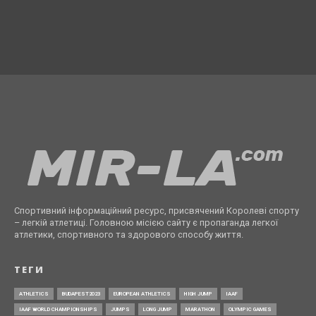
Спортивний інформаційний ресурс, присвячений Королеві спорту
– легкій атлетиці. Головною місією сайту є пропаганда легкої
атлетики, спортивного та здорового способу життя.
ТЕГИ
ATHLETICS
BUDAPEST2023
EUROPEAN ATHLETICS
HIGH JUMP
IAAF
IAAF WORLD CHAMPIONSHIPS
JUMPS
LONG JUMP
MARATHON
OLYMPIC GAMES