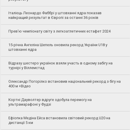
Італієць Леонардо Фаббрі у штовханні ядра показав
найкращий результат в Європі за останні 36 років
Прев'ю чемпіонату світу з легкоатлетичних естафет 2024
15-річна Ангеліна Шепель оновила рекорд України U18 у
штовханні ядра
Відразу шестеро українок взяли участь в одному забігу на
турнірі у Віллемстад
Олександр Погорілко встановив національний рекорд з бігу на
400 м +Відео
Кортні Дауволтер вдруге здобула перемогу на
ультрамарафоні у Фудзі
Ефіопка Медіна Ейса встановила світовий рекорд U20 на
дистанції 5 км