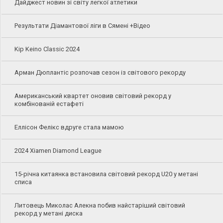
Дайджест новин зі світу легкої атлетики
Результати Діамантової ліги в Сямені +Відео
Kip Keino Classic 2024
Арман Дюплантіс розпочав сезон із світового рекорду
Американський квартет оновив світовий рекорд у
комбінованій естафеті
Еллісон Фелікс вдруге стала мамою
2024 Xiamen Diamond League
15-річна китаянка встановила світовий рекорд U20 у метані
списа
Литовець Миколас Алекна побив найстаріший світовий
рекорд у метані диска