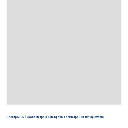
Электронный хронометраж
,
Платформа регистрации
,
timing events