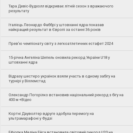
Тара Девіс-Вудхолл відкриває літній сезон з вражаючого
результату
Італієць Леонардо Фаббрі у штовханні ядра показав
найкращий результат в Європі за останні 36 років
Прев'ю чемпіонату світу з легкоатлетичних естафет 2024
15-річна Ангеліна Шепель оновила рекорд України U18 у
штовханні ядра
Відразу шестеро українок взяли участь в одному забігу на
турнірі у Віллемстад
Олександр Погорілко встановив національний рекорд з бігу на
400 м +Відео
Кортні Дауволтер вдруге здобула перемогу на
ультрамарафоні у Фудзі
Ефіопка Медіна Ейса встановила світовий рекорд U20 на