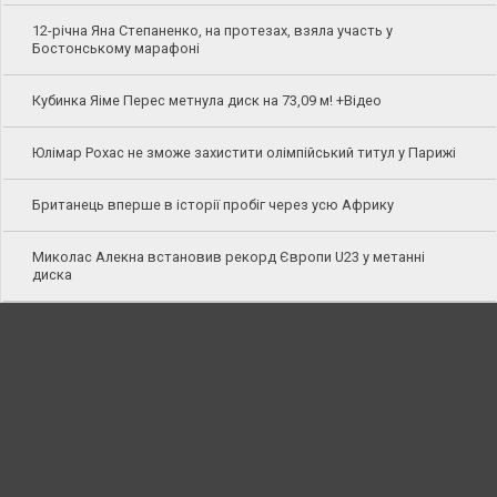
12-річна Яна Степаненко, на протезах, взяла участь у
Бостонському марафоні
Кубинка Яіме Перес метнула диск на 73,09 м! +Відео
Юлімар Рохас не зможе захистити олімпійський титул у Парижі
Британець вперше в історії пробіг через усю Африку
Миколас Алекна встановив рекорд Європи U23 у метанні
диска