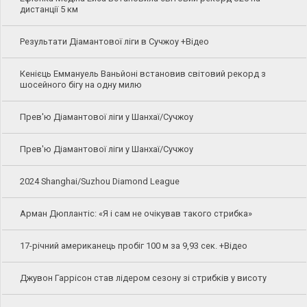
дистанції 5 км
Результати Діамантової ліги в Сучжоу +Відео
Кенієць Еммануель Ваньйоні встановив світовий рекорд з
шосейного бігу на одну милю
Прев'ю Діамантової ліги у Шанхаї/Сучжоу
Прев'ю Діамантової ліги у Шанхаї/Сучжоу
2024 Shanghai/Suzhou Diamond League
Арман Дюплантіс: «Я і сам не очікував такого стрибка»
17-річний американець пробіг 100 м за 9,93 сек. +Відео
Джувон Гаррісон став лідером сезону зі стрибків у висоту