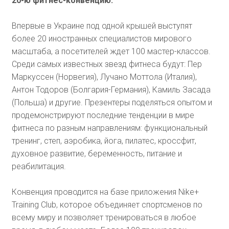
20-ю фитнес-конвенцию.
Впервые в Украине под одной крышей выступят
более 20 иностранных специалистов мирового
масштаба, а посетителей ждет 100 мастер-классов.
Среди самых известных звезд фитнеса будут: Пер
Маркуссен (Норвегия), Лучано Моттола (Италия),
Антон Тодоров (Болгария-Германия), Камиль Засада
(Польша) и другие. Презентеры поделяться опытом и
продемонстрируют последние тенденции в мире
фитнеса по разным направлениям: функциональный
тренинг, степ, аэробика, йога, пилатес, кроссфит,
духовное развитие, беременность, питание и
реабилитация.
Конвенция проводится на базе приложения Nike+
Training Club, которое объединяет спортсменов по
всему миру и позволяет тренироваться в любое