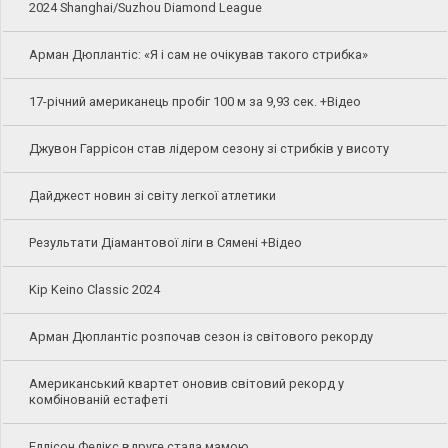
2024 Shanghai/Suzhou Diamond League
Арман Дюплантіс: «Я і сам не очікував такого стрибка»
17-річний американець пробіг 100 м за 9,93 сек. +Відео
Джувон Гаррісон став лідером сезону зі стрибків у висоту
Дайджест новин зі світу легкої атлетики
Результати Діамантової ліги в Сямені +Відео
Kip Keino Classic 2024
Арман Дюплантіс розпочав сезон із світового рекорду
Американський квартет оновив світовий рекорд у
комбінованій естафеті
Еллісон Фелікс вдруге стала мамою