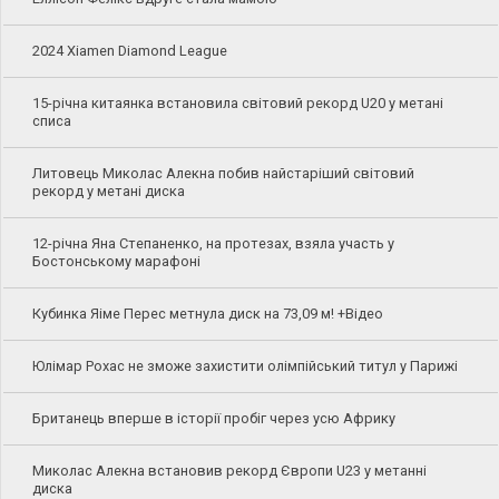
2024 Xiamen Diamond League
15-річна китаянка встановила світовий рекорд U20 у метані
списа
Литовець Миколас Алекна побив найстаріший світовий
рекорд у метані диска
12-річна Яна Степаненко, на протезах, взяла участь у
Бостонському марафоні
Кубинка Яіме Перес метнула диск на 73,09 м! +Відео
Юлімар Рохас не зможе захистити олімпійський титул у Парижі
Британець вперше в історії пробіг через усю Африку
Миколас Алекна встановив рекорд Європи U23 у метанні
диска