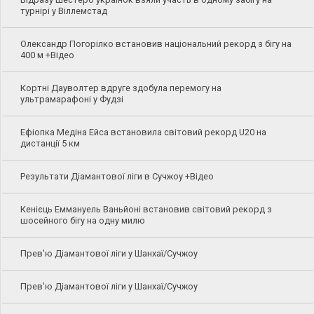
турнірі у Віллемстад
Олександр Погорілко встановив національний рекорд з бігу на
400 м +Відео
Кортні Дауволтер вдруге здобула перемогу на
ультрамарафоні у Фудзі
Ефіопка Медіна Ейса встановила світовий рекорд U20 на
дистанції 5 км
Результати Діамантової ліги в Сучжоу +Відео
Кенієць Еммануель Ваньйоні встановив світовий рекорд з
шосейного бігу на одну милю
Прев'ю Діамантової ліги у Шанхаї/Сучжоу
Прев'ю Діамантової ліги у Шанхаї/Сучжоу