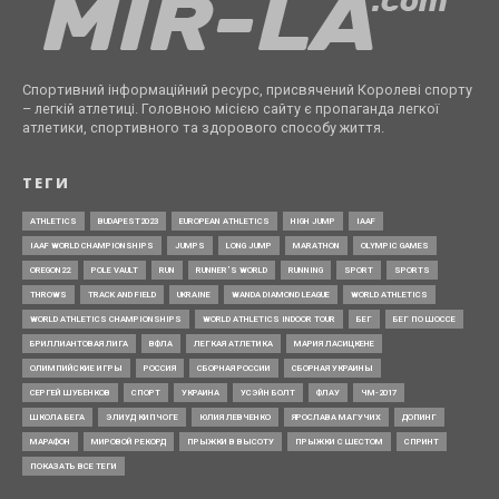
Спортивний інформаційний ресурс, присвячений Королеві спорту
– легкій атлетиці. Головною місією сайту є пропаганда легкої
атлетики, спортивного та здорового способу життя.
ТЕГИ
ATHLETICS
BUDAPEST2023
EUROPEAN ATHLETICS
HIGH JUMP
IAAF
IAAF WORLD CHAMPIONSHIPS
JUMPS
LONG JUMP
MARATHON
OLYMPIC GAMES
OREGON22
POLE VAULT
RUN
RUNNER’S WORLD
RUNNING
SPORT
SPORTS
THROWS
TRACK AND FIELD
UKRAINE
WANDA DIAMOND LEAGUE
WORLD ATHLETICS
WORLD ATHLETICS CHAMPIONSHIPS
WORLD ATHLETICS INDOOR TOUR
БЕГ
БЕГ ПО ШОССЕ
БРИЛЛИАНТОВАЯ ЛИГА
ВФЛА
ЛЕГКАЯ АТЛЕТИКА
МАРИЯ ЛАСИЦКЕНЕ
ОЛИМПИЙСКИЕ ИГРЫ
РОССИЯ
СБОРНАЯ РОССИИ
СБОРНАЯ УКРАИНЫ
СЕРГЕЙ ШУБЕНКОВ
СПОРТ
УКРАИНА
УСЭЙН БОЛТ
ФЛАУ
ЧМ-2017
ШКОЛА БЕГА
ЭЛИУД КИПЧОГЕ
ЮЛИЯ ЛЕВЧЕНКО
ЯРОСЛАВА МАГУЧИХ
ДОПИНГ
МАРАФОН
МИРОВОЙ РЕКОРД
ПРЫЖКИ В ВЫСОТУ
ПРЫЖКИ С ШЕСТОМ
СПРИНТ
ПОКАЗАТЬ ВСЕ ТЕГИ