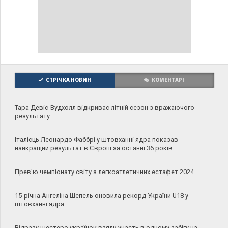
СТРІЧКА НОВИН
КОМЕНТАРІ
Тара Девіс-Вудхолл відкриває літній сезон з вражаючого
результату
Італієць Леонардо Фаббрі у штовханні ядра показав
найкращий результат в Європі за останні 36 років
Прев'ю чемпіонату світу з легкоатлетичних естафет 2024
15-річна Ангеліна Шепель оновила рекорд України U18 у
штовханні ядра
Відразу шестеро українок взяли участь в одному забігу на