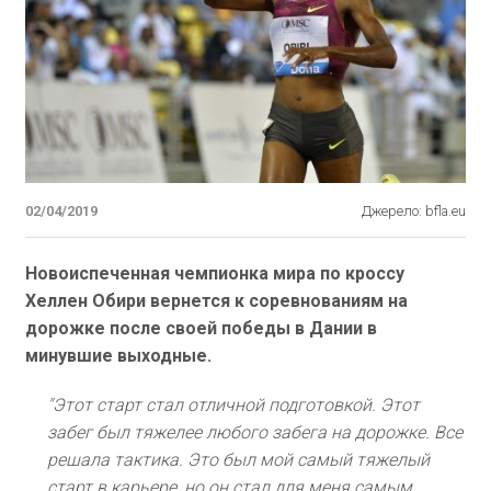
02/04/2019
Джерело: bfla.eu
Новоиспеченная чемпионка мира по кроссу
Хеллен Обири вернется к соревнованиям на
дорожке после своей победы в Дании в
минувшие выходные.
"Этот старт стал отличной подготовкой. Этот
забег был тяжелее любого забега на дорожке. Все
решала тактика. Это был мой самый тяжелый
старт в карьере, но он стал для меня самым