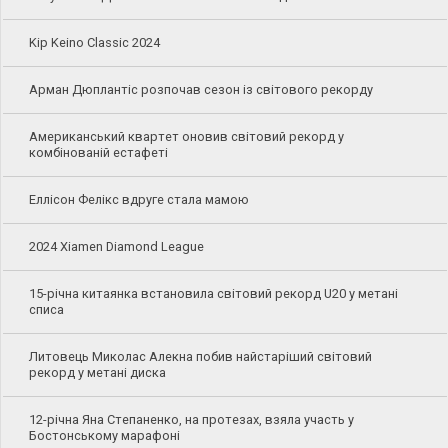
Kip Keino Classic 2024
Арман Дюплантіс розпочав сезон із світового рекорду
Американський квартет оновив світовий рекорд у
комбінованій естафеті
Еллісон Фелікс вдруге стала мамою
2024 Xiamen Diamond League
15-річна китаянка встановила світовий рекорд U20 у метані
списа
Литовець Миколас Алекна побив найстаріший світовий
рекорд у метані диска
12-річна Яна Степаненко, на протезах, взяла участь у
Бостонському марафоні