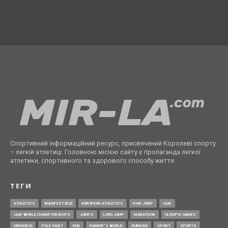
Спортивний інформаційний ресурс, присвячений Королеві спорту
– легкій атлетиці. Головною місією сайту є пропаганда легкої
атлетики, спортивного та здорового способу життя.
ТЕГИ
ATHLETICS
BUDAPEST2023
EUROPEAN ATHLETICS
HIGH JUMP
IAAF
IAAF WORLD CHAMPIONSHIPS
JUMPS
LONG JUMP
MARATHON
OLYMPIC GAMES
OREGON22
POLE VAULT
RUN
RUNNER’S WORLD
RUNNING
SPORT
SPORTS