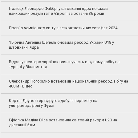
Італієць Леонардо Фаббрі у штовханні ядра показав
найкращий результат в Європі за останні 36 років
Прев'ю чемпіонату світу з легкоатлетичних естафет 2024
15-річна Ангеліна Шепель оновила рекорд України U18 у
штовханні ядра
Відразу шестеро українок взяли участь в одному забігу на
турнірі у Віллемстад
Олександр Погорілко встановив національний рекорд з бігу на
400 м +Відео
Кортні Дауволтер вдруге здобула перемогу на
ультрамарафоні у Фудзі
Ефіопка Медіна Ейса встановила світовий рекорд U20 на
дистанції 5 км