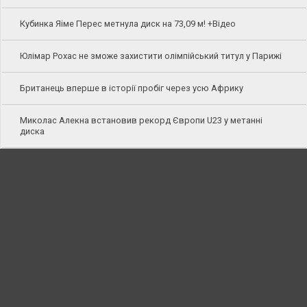
Кубинка Яіме Перес метнула диск на 73,09 м! +Відео
Юлімар Рохас не зможе захистити олімпійський титул у Парижі
Британець вперше в історії пробіг через усю Африку
Миколас Алекна встановив рекорд Європи U23 у метанні
диска