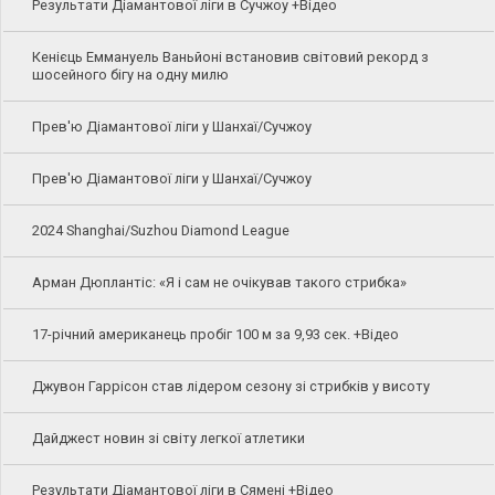
Результати Діамантової ліги в Сучжоу +Відео
Кенієць Еммануель Ваньйоні встановив світовий рекорд з
шосейного бігу на одну милю
Прев'ю Діамантової ліги у Шанхаї/Сучжоу
Прев'ю Діамантової ліги у Шанхаї/Сучжоу
2024 Shanghai/Suzhou Diamond League
Арман Дюплантіс: «Я і сам не очікував такого стрибка»
17-річний американець пробіг 100 м за 9,93 сек. +Відео
Джувон Гаррісон став лідером сезону зі стрибків у висоту
Дайджест новин зі світу легкої атлетики
Результати Діамантової ліги в Сямені +Відео