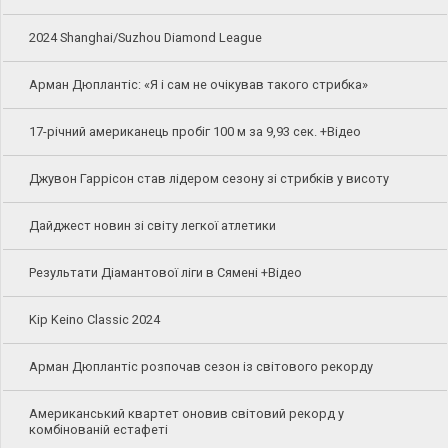
2024 Shanghai/Suzhou Diamond League
Арман Дюплантіс: «Я і сам не очікував такого стрибка»
17-річний американець пробіг 100 м за 9,93 сек. +Відео
Джувон Гаррісон став лідером сезону зі стрибків у висоту
Дайджест новин зі світу легкої атлетики
Результати Діамантової ліги в Сямені +Відео
Kip Keino Classic 2024
Арман Дюплантіс розпочав сезон із світового рекорду
Американський квартет оновив світовий рекорд у
комбінованій естафеті