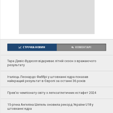
СТРІЧКА НОВИН
КОМЕНТАРІ
Тара Девіс-Вудхолл відкриває літній сезон з вражаючого
результату
Італієць Леонардо Фаббрі у штовханні ядра показав
найкращий результат в Європі за останні 36 років
Прев'ю чемпіонату світу з легкоатлетичних естафет 2024
15-річна Ангеліна Шепель оновила рекорд України U18 у
штовханні ядра