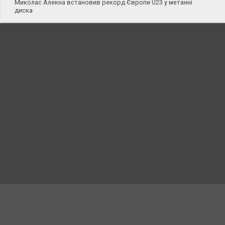
Миколас Алекна встановив рекорд Європи U23 у метанні
диска