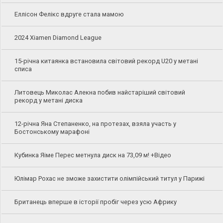
Еллісон Фелікс вдруге стала мамою
2024 Xiamen Diamond League
15-річна китаянка встановила світовий рекорд U20 у метані
списа
Литовець Миколас Алекна побив найстаріший світовий
рекорд у метані диска
12-річна Яна Степаненко, на протезах, взяла участь у
Бостонському марафоні
Кубинка Яіме Перес метнула диск на 73,09 м! +Відео
Юлімар Рохас не зможе захистити олімпійський титул у Парижі
Британець вперше в історії пробіг через усю Африку