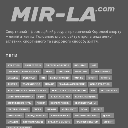
Спортивний інформаційний ресурс, присвячений Королеві спорту
– легкій атлетиці. Головною місією сайту є пропаганда легкої
атлетики, спортивного та здорового способу життя.
ТЕГИ
ATHLETICS
BUDAPEST2023
EUROPEAN ATHLETICS
HIGH JUMP
IAAF
IAAF WORLD CHAMPIONSHIPS
JUMPS
LONG JUMP
MARATHON
OLYMPIC GAMES
OREGON22
POLE VAULT
RUN
RUNNER’S WORLD
RUNNING
SPORT
SPORTS
THROWS
TRACK AND FIELD
UKRAINE
WANDA DIAMOND LEAGUE
WORLD ATHLETICS
WORLD ATHLETICS CHAMPIONSHIPS
WORLD ATHLETICS INDOOR TOUR
БЕГ
БЕГ ПО ШОССЕ
БРИЛЛИАНТОВАЯ ЛИГА
ВФЛА
ЛЕГКАЯ АТЛЕТИКА
МАРИЯ ЛАСИЦКЕНЕ
ОЛИМПИЙСКИЕ ИГРЫ
РОССИЯ
СБОРНАЯ РОССИИ
СБОРНАЯ УКРАИНЫ
СЕРГЕЙ ШУБЕНКОВ
СПОРТ
УКРАИНА
УСЭЙН БОЛТ
ФЛАУ
ЧМ-2017
ШКОЛА БЕГА
ЭЛИУД КИПЧОГЕ
ЮЛИЯ ЛЕВЧЕНКО
ЯРОСЛАВА МАГУЧИХ
ДОПИНГ
МАРАФОН
МИРОВОЙ РЕКОРД
ПРЫЖКИ В ВЫСОТУ
ПРЫЖКИ С ШЕСТОМ
СПРИНТ