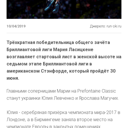
10/04/2019
Джерело: run-ski.ru
Трёхкратная победительница общего зачёта
Бриллиантовой лиги Мария Ласицкене
возглавляет стартовый лист в женской высоте на
седьмом этапе Бриллиантовой лиги в
американском Стэнфорде, который пройдёт 30
июня.
Главными соперницами Марии на Prefontaine Classic
станут украинки Юлия Левченко и Ярослава Магучих.
Юлия - серебряная призёрка чемпионата мира-2017 в
Лондоне, а в Бирмингеме заняла второе место на
чемпионате Европы в закрытых помещениях.