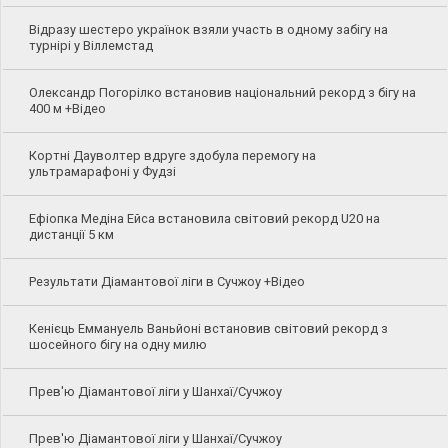
Відразу шестеро українок взяли участь в одному забігу на
турнірі у Віллемстад
Олександр Погорілко встановив національний рекорд з бігу на
400 м +Відео
Кортні Дауволтер вдруге здобула перемогу на
ультрамарафоні у Фудзі
Ефіопка Медіна Ейса встановила світовий рекорд U20 на
дистанції 5 км
Результати Діамантової ліги в Сучжоу +Відео
Кенієць Еммануель Ваньйоні встановив світовий рекорд з
шосейного бігу на одну милю
Прев'ю Діамантової ліги у Шанхаї/Сучжоу
Прев'ю Діамантової ліги у Шанхаї/Сучжоу