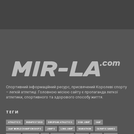
Спортивний інформаційний ресурс, присвячений Королеві спорту
– легкій атлетиці. Головною місією сайту є пропаганда легкої
атлетики, спортивного та здорового способу життя.
ТЕГИ
ATHLETICS
BUDAPEST2023
EUROPEAN ATHLETICS
HIGH JUMP
IAAF
IAAF WORLD CHAMPIONSHIPS
JUMPS
LONG JUMP
MARATHON
OLYMPIC GAMES