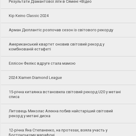
Результати Діамантової ліги в Сямені +Відео
Kip Keino Classic 2024
Арман Дюплантіс розпочав сезон із світового рекорду
Американський квартет оновив світовий рекорд у
комбінованій естафеті
Еллісон Фелікс вдруге стала мамою
2024 Xiamen Diamond League
15-річна китаянка встановила світовий рекорд U20 у метані
списа
Литовець Миколас Алекна побив найстаріший світовий
рекорд у метані диска
12-річна Яна Степаненко, на протезах, взяла участь у
Бостонському марафоні