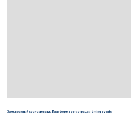
Электронный хронометраж
,
Платформа регистрации
,
timing events