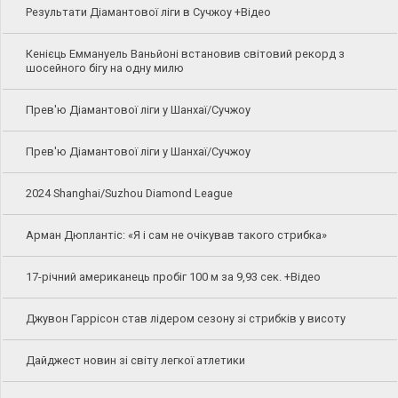
Результати Діамантової ліги в Сучжоу +Відео
Кенієць Еммануель Ваньйоні встановив світовий рекорд з
шосейного бігу на одну милю
Прев'ю Діамантової ліги у Шанхаї/Сучжоу
Прев'ю Діамантової ліги у Шанхаї/Сучжоу
2024 Shanghai/Suzhou Diamond League
Арман Дюплантіс: «Я і сам не очікував такого стрибка»
17-річний американець пробіг 100 м за 9,93 сек. +Відео
Джувон Гаррісон став лідером сезону зі стрибків у висоту
Дайджест новин зі світу легкої атлетики