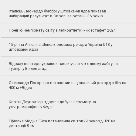
Італієць Леонардо Фаббрі у штовханні ядра показав
найкращий результат в Європі за останні 36 років
Прев'ю чемпіонату світу з легкоатлетичних естафет 2024
15-річна Ангеліна Шепель оновила рекорд України U18 у
штовханні ядра
Відразу шестеро українок взяли участь в одному забігу на
турнірі у Віллемстад
Олександр Погорілко встановив національний рекорд з бігу на
400 м +Відео
Кортні Дауволтер вдруге здобула перемогу на
ультрамарафоні у Фудзі
Ефіопка Медіна Ейса встановила світовий рекорд U20 на
дистанції 5 км