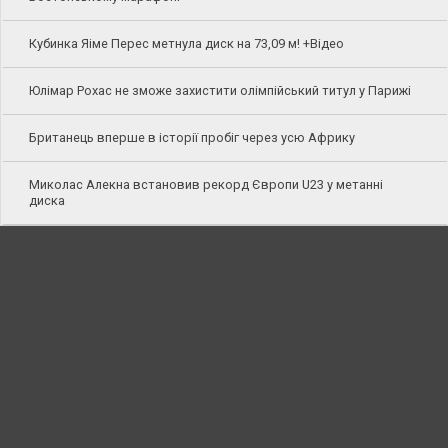
Кубинка Яіме Перес метнула диск на 73,09 м! +Відео
Юлімар Рохас не зможе захистити олімпійський титул у Парижі
Британець вперше в історії пробіг через усю Африку
Миколас Алекна встановив рекорд Європи U23 у метанні
диска