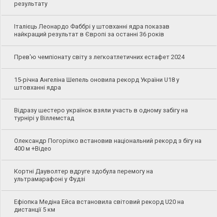
результату
Італієць Леонардо Фаббрі у штовханні ядра показав
найкращий результат в Європі за останні 36 років
Прев'ю чемпіонату світу з легкоатлетичних естафет 2024
15-річна Ангеліна Шепель оновила рекорд України U18 у
штовханні ядра
Відразу шестеро українок взяли участь в одному забігу на
турнірі у Віллемстад
Олександр Погорілко встановив національний рекорд з бігу на
400 м +Відео
Кортні Дауволтер вдруге здобула перемогу на
ультрамарафоні у Фудзі
Ефіопка Медіна Ейса встановила світовий рекорд U20 на
дистанції 5 км