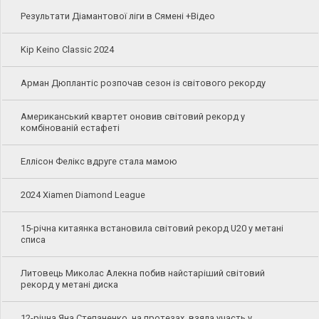
Результати Діамантової ліги в Сямені +Відео
Kip Keino Classic 2024
Арман Дюплантіс розпочав сезон із світового рекорду
Американський квартет оновив світовий рекорд у
комбінованій естафеті
Еллісон Фелікс вдруге стала мамою
2024 Xiamen Diamond League
15-річна китаянка встановила світовий рекорд U20 у метані
списа
Литовець Миколас Алекна побив найстаріший світовий
рекорд у метані диска
12-річна Яна Степаненко, на протезах, взяла участь у