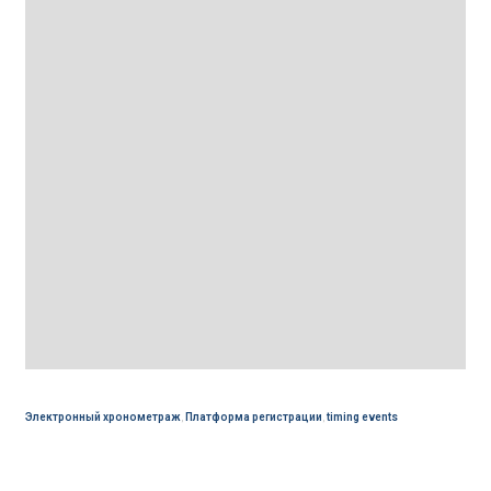
Электронный хронометраж
,
Платформа регистрации
,
timing events