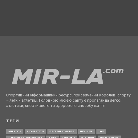
Спортивний інформаційний ресурс, присвячений Королеві спорту
– легкій атлетиці. Головною місією сайту є пропаганда легкої
атлетики, спортивного та здорового способу життя.
ТЕГИ
ATHLETICS
BUDAPEST2023
EUROPEAN ATHLETICS
HIGH JUMP
IAAF