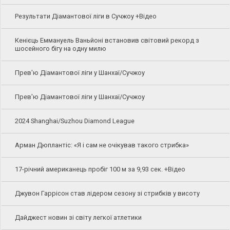
Результати Діамантової ліги в Сучжоу +Відео
Кенієць Еммануель Ваньйоні встановив світовий рекорд з
шосейного бігу на одну милю
Прев'ю Діамантової ліги у Шанхаї/Сучжоу
Прев'ю Діамантової ліги у Шанхаї/Сучжоу
2024 Shanghai/Suzhou Diamond League
Арман Дюплантіс: «Я і сам не очікував такого стрибка»
17-річний американець пробіг 100 м за 9,93 сек. +Відео
Джувон Гаррісон став лідером сезону зі стрибків у висоту
Дайджест новин зі світу легкої атлетики