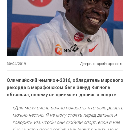
30/04/2019
Джерело: sport-express.ru
Олимпийский чемпион-2016, обладатель мирового
рекорда в марафонском беге Элиуд Кипчоге
объяснил, почему не приемлет допинг в спорте.
«
Для меня очень важно показать, что выигрывать
можно честно. Я не могу стоять перед детьми и
говорить им, чтобы они любили спорт, если я нее
буду честен перед собой. Они будут винить меня: