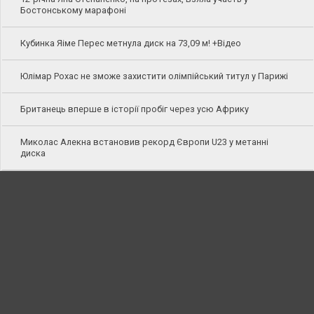
Бостонському марафоні
Кубинка Яіме Перес метнула диск на 73,09 м! +Відео
Юлімар Рохас не зможе захистити олімпійський титул у Парижі
Британець вперше в історії пробіг через усю Африку
Миколас Алекна встановив рекорд Європи U23 у метанні
диска