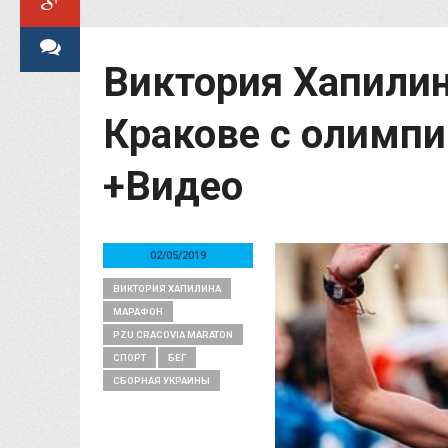
Виктория Хапилин
Кракове с олимп
+Видео
02/05/2019
ВИКТОРИЯ ХАПИЛИНА
МАРАФОН
PZU CRACOVIA MARATON
СПОРТ
БЕГ
СБОРНАЯ УКРАИНЫ