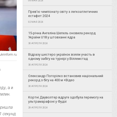
04 МАЯ 2024
Прев'ю чемпіонату світу з легкоатлетичних
естафет 2024
02 МАЯ 2024
15-річна Ангеліна Шепель оновила рекорд
України U18 у штовханні ядра
30 АПРЕЛЯ 2024
krinform.ru
Відразу шестеро українок взяли участь в
одному забігу на турнірі у Віллемстад
30 АПРЕЛЯ 2024
в
Олександр Погорілко встановив національний
рекорд з бігу на 400 м +Відео
30 АПРЕЛЯ 2024
ду, а и
пилин.
Кортні Дауволтер вдруге здобула перемогу на
ультрамарафоні у Фудзі
 пришла
28 АПРЕЛЯ 2024
1 секунд.