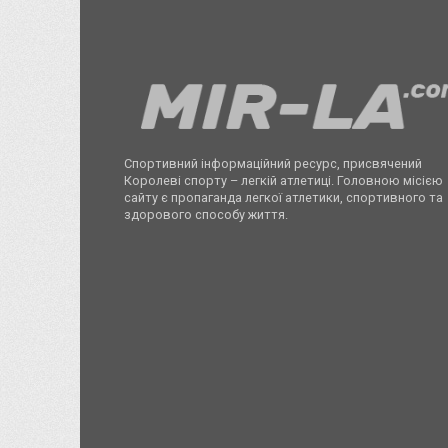
Спортивний інформаційний ресурс, присвячений
Королеві спорту – легкій атлетиці. Головною місією
сайту є пропаганда легкої атлетики, спортивного та
здорового способу життя.