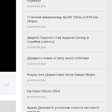
стрибка»
25 АПРЕЛЯ 2024
17-річний американець пробіг 100 м за 9,93 сек.
+Відео
23 АПРЕЛЯ 2024
Джувон Гаррісон став лідером сезону зі
стрибків у висоту
23 АПРЕЛЯ 2024
Дайджест новин зі світу легкої атлетики
23 АПРЕЛЯ 2024
Результати Діамантової ліги в Сямені +Відео
20 АПРЕЛЯ 2024
Kip Keino Classic 2024
20 АПРЕЛЯ 2024
Арман Дюплантіс розпочав сезон із світового
рекорду