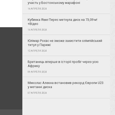
участь у Бостонському марафоні
14 АПРЕЛЯ 2024
Кубинка Яіме Перес метнула диск на 73,09 м!
+Відео
14 АПРЕЛЯ 2024
Юлімар Рохас не зможе захистити олімпійський
титул у Парижі
12 АПРЕЛЯ 2024
Британець вперше в історії пробіг через усю
Африку
09 АПРЕЛЯ 2024
Миколас Алекна встановив рекорд Європи U23
у метанні диска
07 АПРЕЛЯ 2024