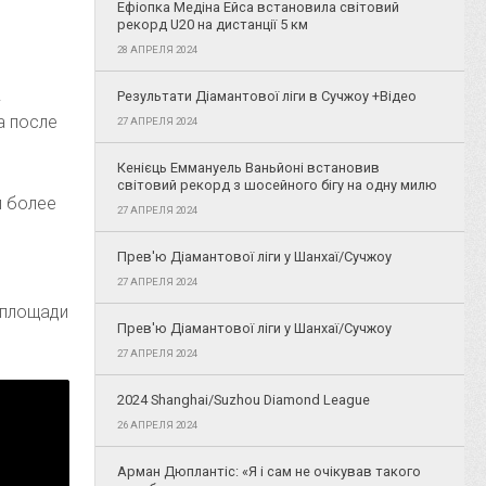
Ефіопка Медіна Ейса встановила світовий
рекорд U20 на дистанції 5 км
28 АПРЕЛЯ 2024
.
Результати Діамантової ліги в Сучжоу +Відео
а после
27 АПРЕЛЯ 2024
Кенієць Еммануель Ваньйоні встановив
світовий рекорд з шосейного бігу на одну милю
л более
27 АПРЕЛЯ 2024
Прев'ю Діамантової ліги у Шанхаї/Сучжоу
27 АПРЕЛЯ 2024
 площади
Прев'ю Діамантової ліги у Шанхаї/Сучжоу
27 АПРЕЛЯ 2024
2024 Shanghai/Suzhou Diamond League
26 АПРЕЛЯ 2024
Арман Дюплантіс: «Я і сам не очікував такого