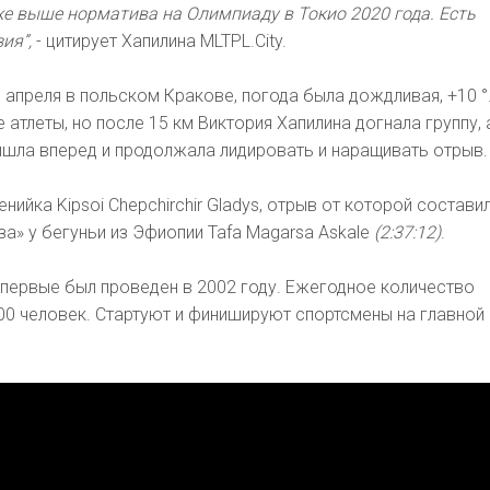
же выше норматива на Олимпиаду в Токио 2020 года. Есть
ия”,
- цитирует Хапилина MLTPL.City.
апреля в польском Кракове, погода была дождливая, +10 °
 атлеты, но после 15 км Виктория Хапилина догнала группу, 
ышла вперед и продолжала лидировать и наращивать отрыв.
нийка Kipsoi Chepchirchir Gladys, отрыв от которой состави
онза» у бегуньи из Эфиопии Tafa Magarsa Askale
(2:37:12)
.
первые был проведен в 2002 году. Ежегодное количество
000 человек. Стартуют и финишируют спортсмены на главной