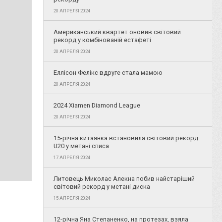
20 АПРЕЛЯ 2024
Американський квартет оновив світовий
рекорд у комбінованій естафеті
20 АПРЕЛЯ 2024
Еллісон Фелікс вдруге стала мамою
20 АПРЕЛЯ 2024
2024 Xiamen Diamond League
20 АПРЕЛЯ 2024
15-річна китаянка встановила світовий рекорд
U20 у метані списа
17 АПРЕЛЯ 2024
Литовець Миколас Алекна побив найстаріший
світовий рекорд у метані диска
15 АПРЕЛЯ 2024
12-річна Яна Степаненко, на протезах, взяла