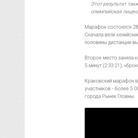
Этот результат так
олимпийская лиценз
Марафон состоялся 28 
Сначала вели кенийские
половины дистанции в
Второе место заняла ке
5 минут (2:33:21), «бр
Краковский марафон в
участников - более 5 
города Рынек Гловны.