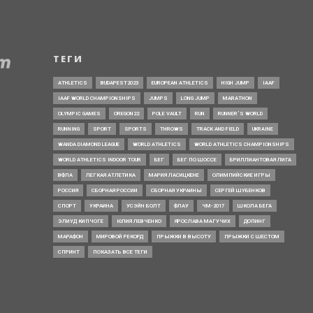
ТЕГИ
ATHLETICS
BUDAPEST2023
EUROPEAN ATHLETICS
HIGH JUMP
IAAF
IAAF WORLD CHAMPIONSHIPS
JUMPS
LONG JUMP
MARATHON
OLYMPIC GAMES
OREGON22
POLE VAULT
RUN
RUNNER’S WORLD
RUNNING
SPORT
SPORTS
THROWS
TRACK AND FIELD
UKRAINE
WANDA DIAMOND LEAGUE
WORLD ATHLETICS
WORLD ATHLETICS CHAMPIONSHIPS
WORLD ATHLETICS INDOOR TOUR
БЕГ
БЕГ ПО ШОССЕ
БРИЛЛИАНТОВАЯ ЛИГА
ВФЛА
ЛЕГКАЯ АТЛЕТИКА
МАРИЯ ЛАСИЦКЕНЕ
ОЛИМПИЙСКИЕ ИГРЫ
РОССИЯ
СБОРНАЯ РОССИИ
СБОРНАЯ УКРАИНЫ
СЕРГЕЙ ШУБЕНКОВ
СПОРТ
УКРАИНА
УСЭЙН БОЛТ
ФЛАУ
ЧМ-2017
ШКОЛА БЕГА
ЭЛИУД КИПЧОГЕ
ЮЛИЯ ЛЕВЧЕНКО
ЯРОСЛАВА МАГУЧИХ
ДОПИНГ
МАРАФОН
МИРОВОЙ РЕКОРД
ПРЫЖКИ В ВЫСОТУ
ПРЫЖКИ С ШЕСТОМ
СПРИНТ
ПОКАЗАТЬ ВСЕ ТЕГИ