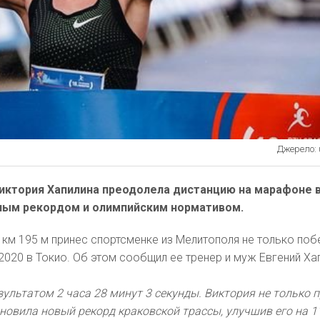
Джерело: u
Виктория Хапилина преодолела дистанцию на марафоне 
ным рекордом и олимпийским нормативом.
 км 195 м принес спортсменке из Мелитополя не только побе
2020 в Токио. Об этом сообщил ее тренер и муж Евгений Ха
зультатом 2 часа 28 минут 3 секунды. Виктория не только
ановила новый рекорд краковской трассы, улучшив его на 1