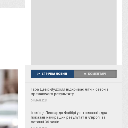
СТРІЧКА НОВИН
КОМЕНТАРІ
Тара Девіс-Вудхолл відкриває літній сезон з
вражаючого результату
04 МАЯ 2024
Італієць Леонардо Фаббрі у штовханні ядра
показав найкращий результат в Європі за
останні 36 років