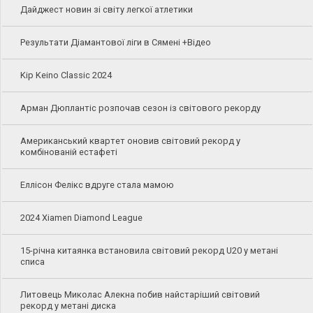
Дайджест новин зі світу легкої атлетики
Результати Діамантової ліги в Сямені +Відео
Kip Keino Classic 2024
Арман Дюплантіс розпочав сезон із світового рекорду
Американський квартет оновив світовий рекорд у
комбінованій естафеті
Еллісон Фелікс вдруге стала мамою
2024 Xiamen Diamond League
15-річна китаянка встановила світовий рекорд U20 у метані
списа
Литовець Миколас Алекна побив найстаріший світовий
рекорд у метані диска