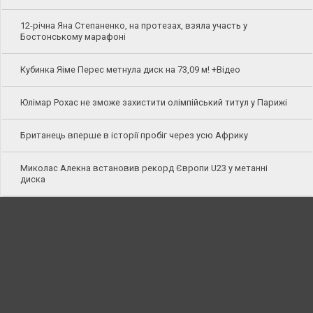
12-річна Яна Степаненко, на протезах, взяла участь у
Бостонському марафоні
Кубинка Яіме Перес метнула диск на 73,09 м! +Відео
Юлімар Рохас не зможе захистити олімпійський титул у Парижі
Британець вперше в історії пробіг через усю Африку
Миколас Алекна встановив рекорд Європи U23 у метанні
диска