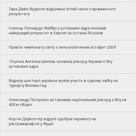
Тара Девіс-Вудхолл відкриває літній сезон з вражаючого
результату
Італієць Леонардо Фаббрі у штовханні ядра показав
найкращий результат в Європі за останні 36 років
Прев'ю чемпіонату світу з легкоатлетичних естафет 2024
15-річна Ангеліна Шепель оновила рекорд України U18 у
штовханні ядра
Відразу шестеро українок взяли участь в одному забігу на
турнірі у Віллемстад
Олександр Погорілко встановив національний рекорд з бігу на
400 м +Відео
Кортні Дауволтер вдруге здобула перемогу на
ультрамарафоні у Фудзі