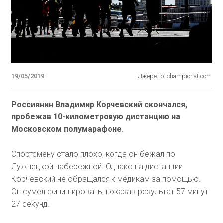
19/05/2019
Джерело: championat.com
Россиянин Владимир Корчевский скончался,
пробежав 10-километровую дистанцию на
Московском полумарафоне.
Спортсмену стало плохо, когда он бежал по
Лужнецкой набережной. Однако на дистанции
Корчевский не обращался к медикам за помощью.
Он сумел финишировать, показав результат 57 минут
27 секунд.