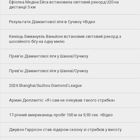
Ефіопка Медіна Ейса встановила світовий рекорд U20 на
дистанції 5 км
Результати Діамантової ліги в Сучжоу +Відео
Кенієць Еммануель Ваньйоні встановив світовий рекорд з
шосейного бігу на одну милю
Прев'ю Діамантової ліги у Шанхаї/Сучжоу
Прев'ю Діамантової ліги у Шанхаї/Сучжоу
2024 Shanghai/Suzhou Diamond League
Арман Дюплантіс: «Я і сам не очікував такого стрибка»
17-річний американець пробіг 100 м за 9,93 сек. +Відео
Джувон Гаррісон став лідером сезону зі стрибків у висоту