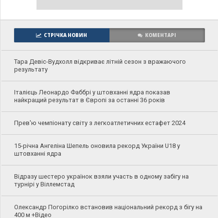
СТРІЧКА НОВИН
КОМЕНТАРІ
Тара Девіс-Вудхолл відкриває літній сезон з вражаючого
результату
Італієць Леонардо Фаббрі у штовханні ядра показав
найкращий результат в Європі за останні 36 років
Прев'ю чемпіонату світу з легкоатлетичних естафет 2024
15-річна Ангеліна Шепель оновила рекорд України U18 у
штовханні ядра
Відразу шестеро українок взяли участь в одному забігу на
турнірі у Віллемстад
Олександр Погорілко встановив національний рекорд з бігу на
400 м +Відео