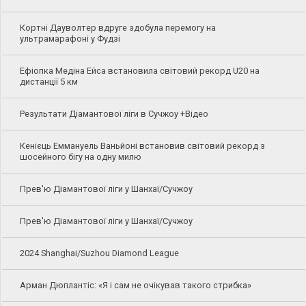
Кортні Дауволтер вдруге здобула перемогу на
ультрамарафоні у Фудзі
Ефіопка Медіна Ейса встановила світовий рекорд U20 на
дистанції 5 км
Результати Діамантової ліги в Сучжоу +Відео
Кенієць Еммануель Ваньйоні встановив світовий рекорд з
шосейного бігу на одну милю
Прев'ю Діамантової ліги у Шанхаї/Сучжоу
Прев'ю Діамантової ліги у Шанхаї/Сучжоу
2024 Shanghai/Suzhou Diamond League
Арман Дюплантіс: «Я і сам не очікував такого стрибка»