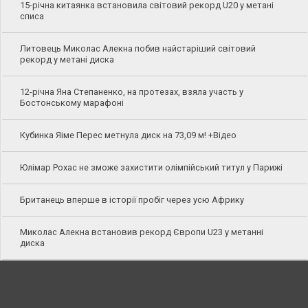
15-річна китаянка встановила світовий рекорд U20 у метані
списа
Литовець Миколас Алекна побив найстаріший світовий
рекорд у метані диска
12-річна Яна Степаненко, на протезах, взяла участь у
Бостонському марафоні
Кубинка Яіме Перес метнула диск на 73,09 м! +Відео
Юлімар Рохас не зможе захистити олімпійський титул у Парижі
Британець вперше в історії пробіг через усю Африку
Миколас Алекна встановив рекорд Європи U23 у метанні
диска