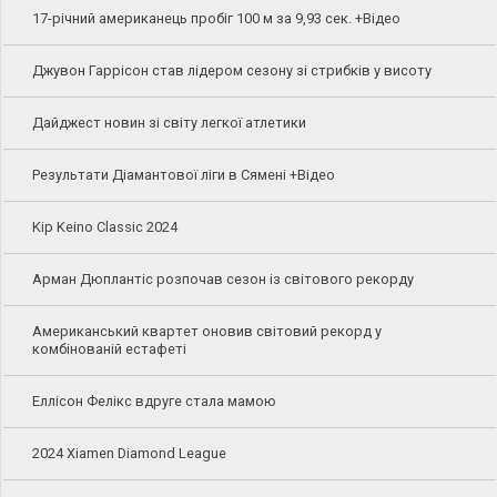
17-річний американець пробіг 100 м за 9,93 сек. +Відео
Джувон Гаррісон став лідером сезону зі стрибків у висоту
Дайджест новин зі світу легкої атлетики
Результати Діамантової ліги в Сямені +Відео
Kip Keino Classic 2024
Арман Дюплантіс розпочав сезон із світового рекорду
Американський квартет оновив світовий рекорд у
комбінованій естафеті
Еллісон Фелікс вдруге стала мамою
2024 Xiamen Diamond League