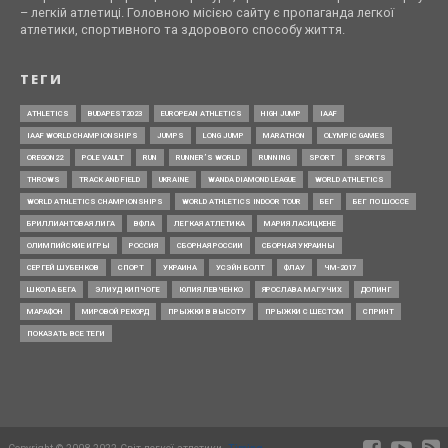
– легкій атлетиці. Головною місією сайту є пропаганда легкої
атлетики, спортивного та здорового способу життя.
ТЕГИ
ATHLETICS
BUDAPEST2023
EUROPEAN ATHLETICS
HIGH JUMP
IAAF
IAAF WORLD CHAMPIONSHIPS
JUMPS
LONG JUMP
MARATHON
OLYMPIC GAMES
OREGON22
POLE VAULT
RUN
RUNNER’S WORLD
RUNNING
SPORT
SPORTS
THROWS
TRACK AND FIELD
UKRAINE
WANDA DIAMOND LEAGUE
WORLD ATHLETICS
WORLD ATHLETICS CHAMPIONSHIPS
WORLD ATHLETICS INDOOR TOUR
БЕГ
БЕГ ПО ШОССЕ
БРИЛЛИАНТОВАЯ ЛИГА
ВФЛА
ЛЕГКАЯ АТЛЕТИКА
МАРИЯ ЛАСИЦКЕНЕ
ОЛИМПИЙСКИЕ ИГРЫ
РОССИЯ
СБОРНАЯ РОССИИ
СБОРНАЯ УКРАИНЫ
СЕРГЕЙ ШУБЕНКОВ
СПОРТ
УКРАИНА
УСЭЙН БОЛТ
ФЛАУ
ЧМ-2017
ШКОЛА БЕГА
ЭЛИУД КИПЧОГЕ
ЮЛИЯ ЛЕВЧЕНКО
ЯРОСЛАВА МАГУЧИХ
ДОПИНГ
МАРАФОН
МИРОВОЙ РЕКОРД
ПРЫЖКИ В ВЫСОТУ
ПРЫЖКИ С ШЕСТОМ
СПРИНТ
ПОКАЗАТЬ ВСЕ ТЕГИ