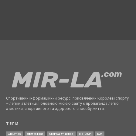
Спортивний інформаційний ресурс, присвячений Королеві спорту
– легкій атлетиці. Головною місією сайту є пропаганда легкої
атлетики, спортивного та здорового способу життя.
ТЕГИ
ATHLETICS
BUDAPEST2023
EUROPEAN ATHLETICS
HIGH JUMP
IAAF