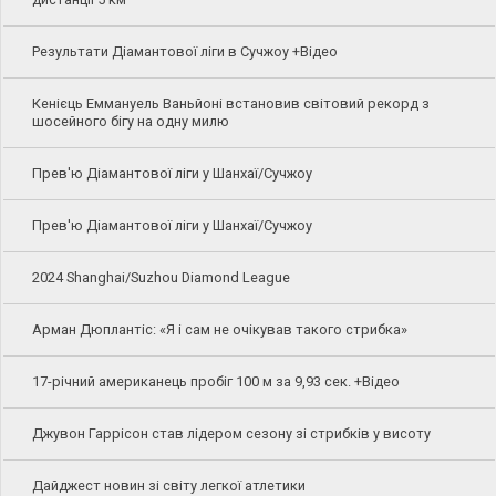
Результати Діамантової ліги в Сучжоу +Відео
Кенієць Еммануель Ваньйоні встановив світовий рекорд з
шосейного бігу на одну милю
Прев'ю Діамантової ліги у Шанхаї/Сучжоу
Прев'ю Діамантової ліги у Шанхаї/Сучжоу
2024 Shanghai/Suzhou Diamond League
Арман Дюплантіс: «Я і сам не очікував такого стрибка»
17-річний американець пробіг 100 м за 9,93 сек. +Відео
Джувон Гаррісон став лідером сезону зі стрибків у висоту
Дайджест новин зі світу легкої атлетики