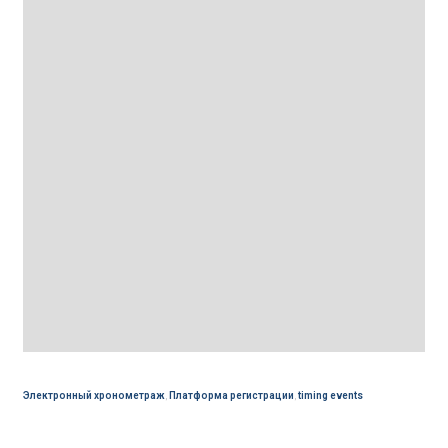
Электронный хронометраж
,
Платформа регистрации
,
timing events