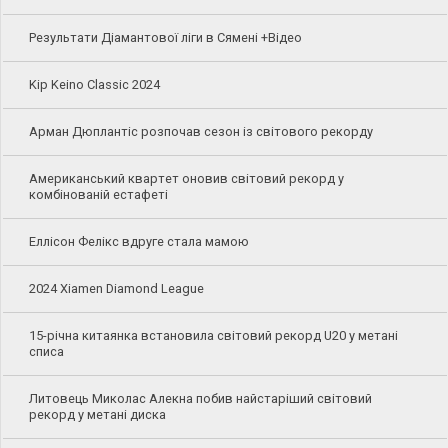
Результати Діамантової ліги в Сямені +Відео
Kip Keino Classic 2024
Арман Дюплантіс розпочав сезон із світового рекорду
Американський квартет оновив світовий рекорд у
комбінованій естафеті
Еллісон Фелікс вдруге стала мамою
2024 Xiamen Diamond League
15-річна китаянка встановила світовий рекорд U20 у метані
списа
Литовець Миколас Алекна побив найстаріший світовий
рекорд у метані диска