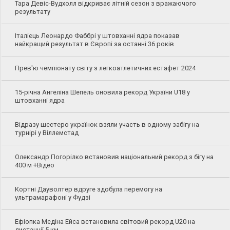
Тара Девіс-Вудхолл відкриває літній сезон з вражаючого
результату
Італієць Леонардо Фаббрі у штовханні ядра показав
найкращий результат в Європі за останні 36 років
Прев'ю чемпіонату світу з легкоатлетичних естафет 2024
15-річна Ангеліна Шепель оновила рекорд України U18 у
штовханні ядра
Відразу шестеро українок взяли участь в одному забігу на
турнірі у Віллемстад
Олександр Погорілко встановив національний рекорд з бігу на
400 м +Відео
Кортні Дауволтер вдруге здобула перемогу на
ультрамарафоні у Фудзі
Ефіопка Медіна Ейса встановила світовий рекорд U20 на
дистанції 5 км