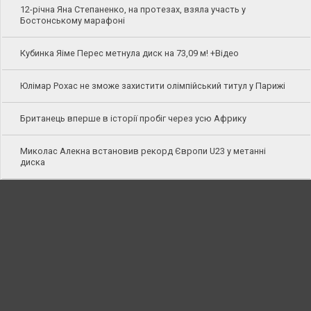
12-річна Яна Степаненко, на протезах, взяла участь у
Бостонському марафоні
Кубинка Яіме Перес метнула диск на 73,09 м! +Відео
Юлімар Рохас не зможе захистити олімпійський титул у Парижі
Британець вперше в історії пробіг через усю Африку
Миколас Алекна встановив рекорд Європи U23 у метанні
диска