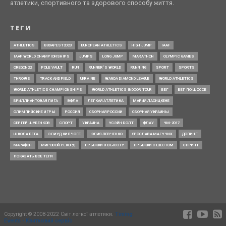
атлетики, спортивного та здорового способу життя.
ТЕГИ
ATHLETICS
BUDAPEST2023
EUROPEAN ATHLETICS
HIGH JUMP
IAAF
IAAF WORLD CHAMPIONSHIPS
JUMPS
LONG JUMP
MARATHON
OLYMPIC GAMES
OREGON22
POLE VAULT
RUN
RUNNER’S WORLD
RUNNING
SPORT
SPORTS
THROWS
TRACK AND FIELD
UKRAINE
WANDA DIAMOND LEAGUE
WORLD ATHLETICS
WORLD ATHLETICS CHAMPIONSHIPS
WORLD ATHLETICS INDOOR TOUR
БЕГ
БЕГ ПО ШОССЕ
БРИЛЛИАНТОВАЯ ЛИГА
ВФЛА
ЛЕГКАЯ АТЛЕТИКА
МАРИЯ ЛАСИЦКЕНЕ
ОЛИМПИЙСКИЕ ИГРЫ
РОССИЯ
СБОРНАЯ РОССИИ
СБОРНАЯ УКРАИНЫ
СЕРГЕЙ ШУБЕНКОВ
СПОРТ
УКРАИНА
УСЭЙН БОЛТ
ФЛАУ
ЧМ-2017
ШКОЛА БЕГА
ЭЛИУД КИПЧОГЕ
ЮЛИЯ ЛЕВЧЕНКО
ЯРОСЛАВА МАГУЧИХ
ДОПИНГ
МАРАФОН
МИРОВОЙ РЕКОРД
ПРЫЖКИ В ВЫСОТУ
ПРЫЖКИ С ШЕСТОМ
СПРИНТ
ПОКАЗАТЬ ВСЕ ТЕГИ
Copyright © 2008-2022 Світ легкої атлетики.
Timing
Events - Квитковий сервіс