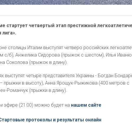
Риме стартует четвертый этап престижной легкоатлетич
 лига».
не столицы Италии выступят четверо российских легкоатл
м с/б), Анжелика Сидорова (прыжок с шестом), Илья Иваню
ена Соколова (прыжок в длину).
х выступят четыре представителя Украины - Богдан Бондар
– прыжки в высоту), Анна Ярощук-Рыжикова (400 метров с
ех-Романчук (прыжки в длину).
м эфире (21:00) можно будет на
нашем сайте
Стартовые протоколы и результаты онлайн