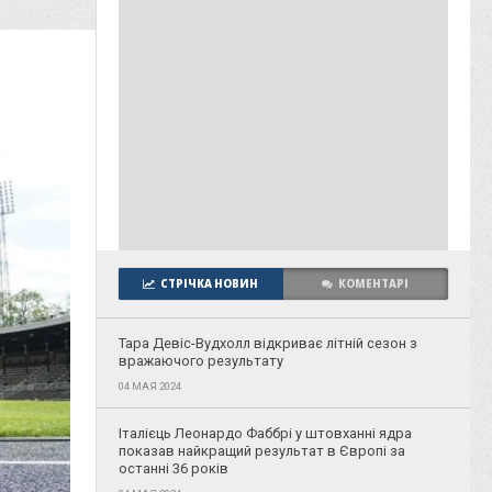
СТРІЧКА НОВИН
КОМЕНТАРІ
Тара Девіс-Вудхолл відкриває літній сезон з
вражаючого результату
04 МАЯ 2024
Італієць Леонардо Фаббрі у штовханні ядра
показав найкращий результат в Європі за
останні 36 років