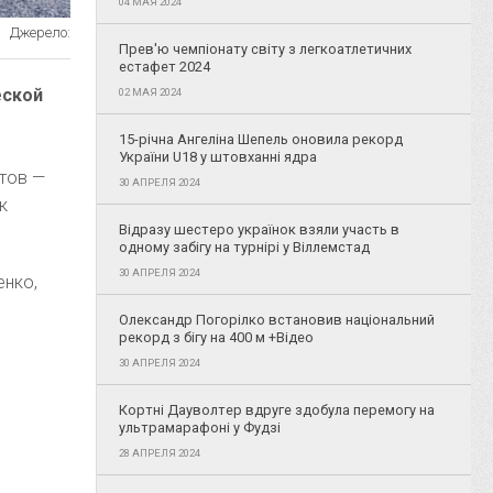
04 МАЯ 2024
Джерело:
Прев'ю чемпіонату світу з легкоатлетичних
естафет 2024
еской
02 МАЯ 2024
15-річна Ангеліна Шепель оновила рекорд
України U18 у штовханні ядра
етов —
30 АПРЕЛЯ 2024
к
Відразу шестеро українок взяли участь в
одному забігу на турнірі у Віллемстад
30 АПРЕЛЯ 2024
енко,
Олександр Погорілко встановив національний
рекорд з бігу на 400 м +Відео
30 АПРЕЛЯ 2024
Кортні Дауволтер вдруге здобула перемогу на
ультрамарафоні у Фудзі
28 АПРЕЛЯ 2024