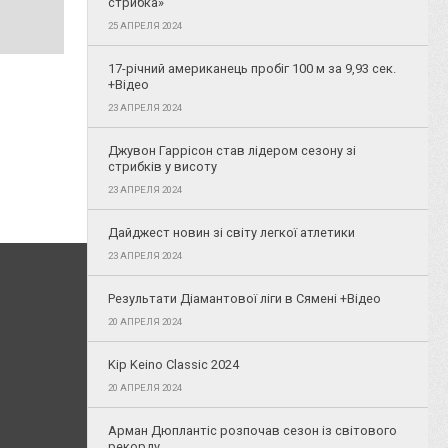
стрибка»
25 АПРЕЛЯ 2024
17-річний американець пробіг 100 м за 9,93 сек.
+Відео
23 АПРЕЛЯ 2024
Джувон Гаррісон став лідером сезону зі
стрибків у висоту
23 АПРЕЛЯ 2024
Дайджест новин зі світу легкої атлетики
23 АПРЕЛЯ 2024
Результати Діамантової ліги в Сямені +Відео
20 АПРЕЛЯ 2024
Kip Keino Classic 2024
20 АПРЕЛЯ 2024
Арман Дюплантіс розпочав сезон із світового
рекорду