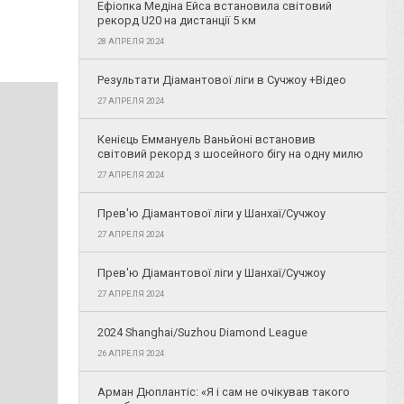
Ефіопка Медіна Ейса встановила світовий
рекорд U20 на дистанції 5 км
28 АПРЕЛЯ 2024
Результати Діамантової ліги в Сучжоу +Відео
27 АПРЕЛЯ 2024
Кенієць Еммануель Ваньйоні встановив
світовий рекорд з шосейного бігу на одну милю
27 АПРЕЛЯ 2024
Прев'ю Діамантової ліги у Шанхаї/Сучжоу
27 АПРЕЛЯ 2024
Прев'ю Діамантової ліги у Шанхаї/Сучжоу
27 АПРЕЛЯ 2024
2024 Shanghai/Suzhou Diamond League
26 АПРЕЛЯ 2024
Арман Дюплантіс: «Я і сам не очікував такого