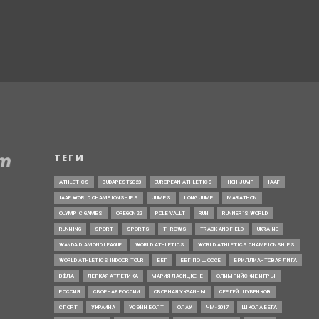
ТЕГИ
ATHLETICS
BUDAPEST2023
EUROPEAN ATHLETICS
HIGH JUMP
IAAF
IAAF WORLD CHAMPIONSHIPS
JUMPS
LONG JUMP
MARATHON
OLYMPIC GAMES
OREGON22
POLE VAULT
RUN
RUNNER’S WORLD
RUNNING
SPORT
SPORTS
THROWS
TRACK AND FIELD
UKRAINE
WANDA DIAMOND LEAGUE
WORLD ATHLETICS
WORLD ATHLETICS CHAMPIONSHIPS
WORLD ATHLETICS INDOOR TOUR
БЕГ
БЕГ ПО ШОССЕ
БРИЛЛИАНТОВАЯ ЛИГА
ВФЛА
ЛЕГКАЯ АТЛЕТИКА
МАРИЯ ЛАСИЦКЕНЕ
ОЛИМПИЙСКИЕ ИГРЫ
РОССИЯ
СБОРНАЯ РОССИИ
СБОРНАЯ УКРАИНЫ
СЕРГЕЙ ШУБЕНКОВ
СПОРТ
УКРАИНА
УСЭЙН БОЛТ
ФЛАУ
ЧМ-2017
ШКОЛА БЕГА