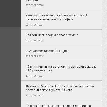
20 АПРЕЛЯ 2024
Американський квартет оновив світовий
рекорд у комбінованій естафеті
20 АПРЕЛЯ 2024
Еллісон Фелікс вдруге стала мамою
20 АПРЕЛЯ 2024
2024 Xiamen Diamond League
20 АПРЕЛЯ 2024
15-річна китаянка встановила світовий рекорд
U20 у метані списа
17 АПРЕЛЯ 2024
Литовець Миколас Алекна побив найстаріший
світовий рекорд у метані диска
15 АПРЕЛЯ 2024
12-річна Яна Степаненко, на протезах, взяла