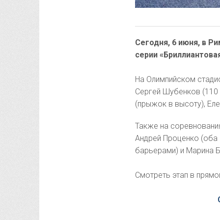
Сегодня, 6 июня, в 
серии «Бриллиантовая
На Олимпийском стадио
Сергей Шубенков (110 
(прыжок в высоту), Ел
Также на соревнования
Андрей Проценко (оба 
барьерами) и Марина Б
Смотреть этап в прямо