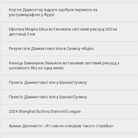
Кортні Дауволтер вдруге здобула перемогу на
ультрамарафоні у Фудзі
Ефіопка Медіна Ейса встановила світовий рекорд U20 на
дистанції 5 км
Результати Діамантової ліги в Сучжоу +Відео
Кенієць Еммануель Ваньйоні встановив світовий рекорд з
шосейного бігу на одну милю
Прев'ю Діамантової ліги у Шанхаї/Сучжоу
Прев'ю Діамантової ліги у Шанхаї/Сучжоу
2024 Shanghai/Suzhou Diamond League
Арман Дюплантіс: «Я і сам не очікував такого стрибка»