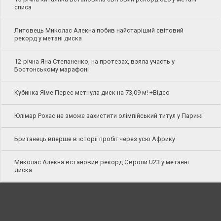
списа
Литовець Миколас Алекна побив найстаріший світовий
рекорд у метані диска
12-річна Яна Степаненко, на протезах, взяла участь у
Бостонському марафоні
Кубинка Яіме Перес метнула диск на 73,09 м! +Відео
Юлімар Рохас не зможе захистити олімпійський титул у Парижі
Британець вперше в історії пробіг через усю Африку
Миколас Алекна встановив рекорд Європи U23 у метанні
диска