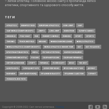
– легкій атлетиці. Головною місією сайту є пропаганда легкої
атлетики, спортивного та здорового способу життя.
ТЕГИ
ATHLETICS
BUDAPEST2023
EUROPEAN ATHLETICS
HIGH JUMP
IAAF
IAAF WORLD CHAMPIONSHIPS
JUMPS
LONG JUMP
MARATHON
OLYMPIC GAMES
OREGON22
POLE VAULT
RUN
RUNNER’S WORLD
RUNNING
SPORT
SPORTS
THROWS
TRACK AND FIELD
UKRAINE
WANDA DIAMOND LEAGUE
WORLD ATHLETICS
WORLD ATHLETICS CHAMPIONSHIPS
WORLD ATHLETICS INDOOR TOUR
БЕГ
БЕГ ПО ШОССЕ
БРИЛЛИАНТОВАЯ ЛИГА
ВФЛА
ЛЕГКАЯ АТЛЕТИКА
МАРИЯ ЛАСИЦКЕНЕ
ОЛИМПИЙСКИЕ ИГРЫ
РОССИЯ
СБОРНАЯ РОССИИ
СБОРНАЯ УКРАИНЫ
СЕРГЕЙ ШУБЕНКОВ
СПОРТ
УКРАИНА
УСЭЙН БОЛТ
ФЛАУ
ЧМ-2017
ШКОЛА БЕГА
ЭЛИУД КИПЧОГЕ
ЮЛИЯ ЛЕВЧЕНКО
ЯРОСЛАВА МАГУЧИХ
ДОПИНГ
МАРАФОН
МИРОВОЙ РЕКОРД
ПРЫЖКИ В ВЫСОТУ
ПРЫЖКИ С ШЕСТОМ
СПРИНТ
ПОКАЗАТЬ ВСЕ ТЕГИ
Copyright © 2008-2022 Світ легкої атлетики.
Timing