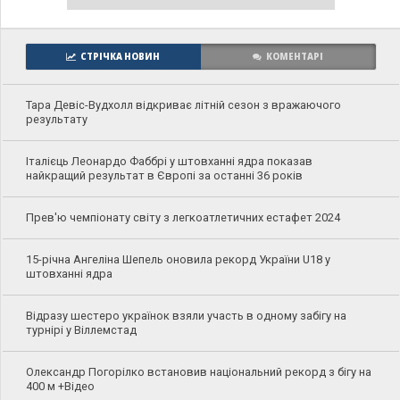
СТРІЧКА НОВИН
КОМЕНТАРІ
Тара Девіс-Вудхолл відкриває літній сезон з вражаючого
результату
Італієць Леонардо Фаббрі у штовханні ядра показав
найкращий результат в Європі за останні 36 років
Прев'ю чемпіонату світу з легкоатлетичних естафет 2024
15-річна Ангеліна Шепель оновила рекорд України U18 у
штовханні ядра
Відразу шестеро українок взяли участь в одному забігу на
турнірі у Віллемстад
Олександр Погорілко встановив національний рекорд з бігу на
400 м +Відео