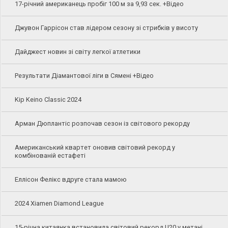
17-річний американець пробіг 100 м за 9,93 сек. +Відео
Джувон Гаррісон став лідером сезону зі стрибків у висоту
Дайджест новин зі світу легкої атлетики
Результати Діамантової ліги в Сямені +Відео
Kip Keino Classic 2024
Арман Дюплантіс розпочав сезон із світового рекорду
Американський квартет оновив світовий рекорд у
комбінованій естафеті
Еллісон Фелікс вдруге стала мамою
2024 Xiamen Diamond League
15-річна китаянка встановила світовий рекорд U20 у метані