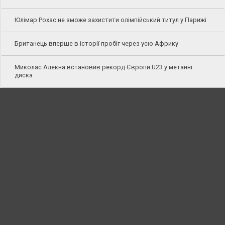
Юлімар Рохас не зможе захистити олімпійський титул у Парижі
Британець вперше в історії пробіг через усю Африку
Миколас Алекна встановив рекорд Європи U23 у метанні
диска