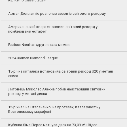
Kip Keino Classic 2024
Арман Дюплантіс розпочав сезон із світового рекорду
Американський квартет оновив світовий рекорд у
комбінованій естафеті
Еллісон Фелікс вдруге стала мамою
2024 Xiamen Diamond League
15-річна китаянка встановила світовий рекорд U20 у метані
списа
Литовець Миколас Алекна побив найстаріший світовий
рекорд у метані диска
12-річна Яна Степаненко, на протезах, взяла участь у
Бостонському марафоні
Кубинка Яіме Перес метнула диск на 73,09 м! +Відео