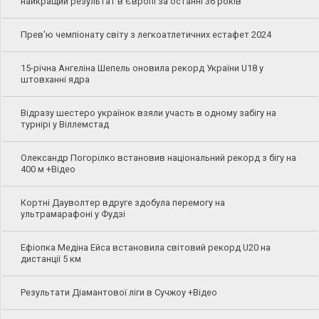
найкращий результат в Європі за останні 36 років
Прев'ю чемпіонату світу з легкоатлетичних естафет 2024
15-річна Ангеліна Шепель оновила рекорд України U18 у
штовханні ядра
Відразу шестеро українок взяли участь в одному забігу на
турнірі у Віллемстад
Олександр Погорілко встановив національний рекорд з бігу на
400 м +Відео
Кортні Дауволтер вдруге здобула перемогу на
ультрамарафоні у Фудзі
Ефіопка Медіна Ейса встановила світовий рекорд U20 на
дистанції 5 км
Результати Діамантової ліги в Сучжоу +Відео