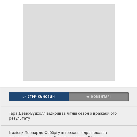
СТРІЧКА НОВИН
КОМЕНТАРІ
Тара Девіс-Вудхолл відкриває літній сезон з вражаючого
результату
Італієць Леонардо Фаббрі у штовханні ядра показав