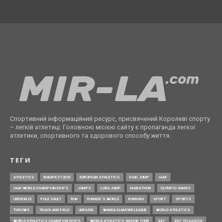
Спортивний інформаційний ресурс, присвячений Королеві спорту
– легкій атлетиці. Головною місією сайту є пропаганда легкої
атлетики, спортивного та здорового способу життя.
ТЕГИ
ATHLETICS
BUDAPEST2023
EUROPEAN ATHLETICS
HIGH JUMP
IAAF
IAAF WORLD CHAMPIONSHIPS
JUMPS
LONG JUMP
MARATHON
OLYMPIC GAMES
OREGON22
POLE VAULT
RUN
RUNNER’S WORLD
RUNNING
SPORT
SPORTS
THROWS
TRACK AND FIELD
UKRAINE
WANDA DIAMOND LEAGUE
WORLD ATHLETICS
WORLD ATHLETICS CHAMPIONSHIPS
WORLD ATHLETICS INDOOR TOUR
БЕГ
БЕГ ПО ШОССЕ