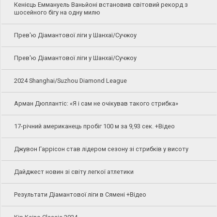
Кенієць Еммануель Ваньйоні встановив світовий рекорд з
шосейного бігу на одну милю
Прев'ю Діамантової ліги у Шанхаї/Сучжоу
Прев'ю Діамантової ліги у Шанхаї/Сучжоу
2024 Shanghai/Suzhou Diamond League
Арман Дюплантіс: «Я і сам не очікував такого стрибка»
17-річний американець пробіг 100 м за 9,93 сек. +Відео
Джувон Гаррісон став лідером сезону зі стрибків у висоту
Дайджест новин зі світу легкої атлетики
Результати Діамантової ліги в Сямені +Відео