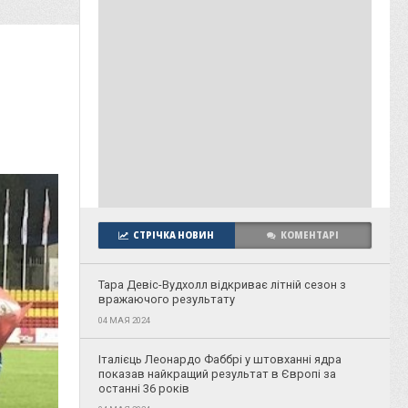
СТРІЧКА НОВИН
КОМЕНТАРІ
Тара Девіс-Вудхолл відкриває літній сезон з
вражаючого результату
04 МАЯ 2024
Італієць Леонардо Фаббрі у штовханні ядра
показав найкращий результат в Європі за
останні 36 років