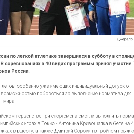
Джерело: r
сии по легкой атлетике завершился в субботу в столиц
В соревнованиях в 40 видах программы принял участие 
онов России.
тлетов, особенно уже имеющих индивидуальный допуск от I
л возможностью побороться за выполнение норматива для
т мира.
ийском первенстве три спортсмена смогли выполнить норма
лимпийских играх в Токио - Антонина Кривошапка в беге на 4
жках в высоту, а также Дмитрий Сорокин в тройном прыжк