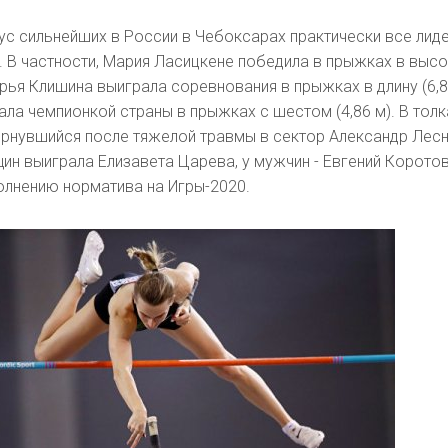
ус сильнейших в России в Чебоксарах практически все лид
 В частности, Мария Ласицкене победила в прыжках в высо
рья Клишина выиграла соревнования в прыжках в длину (6,82
ла чемпионкой страны в прыжках с шестом (4,86 м). В толк
рнувшийся после тяжелой травмы в сектор Александр Лесно
ин выиграла Елизавета Царева, у мужчин - Евгений Коротов
олнению норматива на Игры-2020.