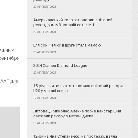
20 АПРЕЛЯ 2024
Американський квартет оновив світовий
рекорд у комбінованій естафеті
20 АПРЕЛЯ 2024
Еллісон Фелікс вдруге стала мамою
бежных
20 АПРЕЛЯ 2024
сентября
2024 Xiamen Diamond League
20 АПРЕЛЯ 2024
IAAF для
15-річна китаянка встановила світовий рекорд
U20 у метані списа
17 АПРЕЛЯ 2024
Литовець Миколас Алекна побив найстаріший
світовий рекорд у метані диска
15 АПРЕЛЯ 2024
12-річна Яна Степаненко, на протезах, взяла