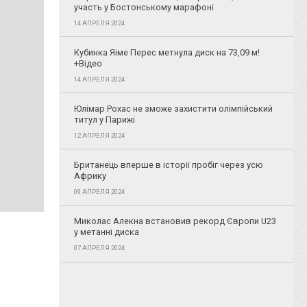
участь у Бостонському марафоні
14 АПРЕЛЯ 2024
Кубинка Яіме Перес метнула диск на 73,09 м!
+Відео
14 АПРЕЛЯ 2024
Юлімар Рохас не зможе захистити олімпійський
титул у Парижі
12 АПРЕЛЯ 2024
Британець вперше в історії пробіг через усю
Африку
09 АПРЕЛЯ 2024
Миколас Алекна встановив рекорд Європи U23
у метанні диска
07 АПРЕЛЯ 2024