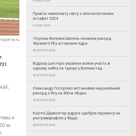
04 МАЯ 2024
Прев'ю чемпіонату світу з легкоатлетичних
естафет 2024
02 МАЯ 2024
15-річна Ангеліна Шепель оновила рекорд
sport.ria.ru
України U18 у штовханні ядра
30 АПРЕЛЯ 2024
е
Відразу шестеро українок взяли участь в
731
одному забігу на турнірі у Віллемстад
30 АПРЕЛЯ 2024
AAF,
Олександр Погорілко встановив національний
рекорд з бігу на 400 м +Відео
30 АПРЕЛЯ 2024
Кортні Дауволтер вдруге здобула перемогу на
тивы и
ультрамарафоні у Фудзі
00 м,
28 АПРЕЛЯ 2024
е.