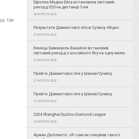
Ефіопка Медіна Ейса встановила світовий
рекорд U20 на дистанції 5 км
28 АПРЕЛЯ 2024
а, так
Результати Діамантової ліги в Сучжоу +Відео
27 АПРЕЛЯ 2024
Кенієць Еммануель Ваньйоні встановив
світовий рекорд з шосейного бігу на одну милю
27 АПРЕЛЯ 2024
Прев'ю Діамантової ліги у Шанхаї/Сучжоу
27 АПРЕЛЯ 2024
Прев'ю Діамантової ліги у Шанхаї/Сучжоу
27 АПРЕЛЯ 2024
2024 Shanghai/Suzhou Diamond League
26 АПРЕЛЯ 2024
Арман Дюплантіс: «Я і сам не очікував такого