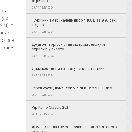
стрибка»
25 АПРЕЛЯ 2024
еры
ту с
17-річний американець пробіг 100 м за 9,93 сек.
 м), а
+Відео
ании
23 АПРЕЛЯ 2024
й, а в
Джувон Гаррісон став лідером сезону зі
ский -
стрибків у висоту
23 АПРЕЛЯ 2024
Дайджест новин зі світу легкої атлетики
23 АПРЕЛЯ 2024
Результати Діамантової ліги в Сямені +Відео
20 АПРЕЛЯ 2024
Kip Keino Classic 2024
20 АПРЕЛЯ 2024
Арман Дюплантіс розпочав сезон із світового
рекорду