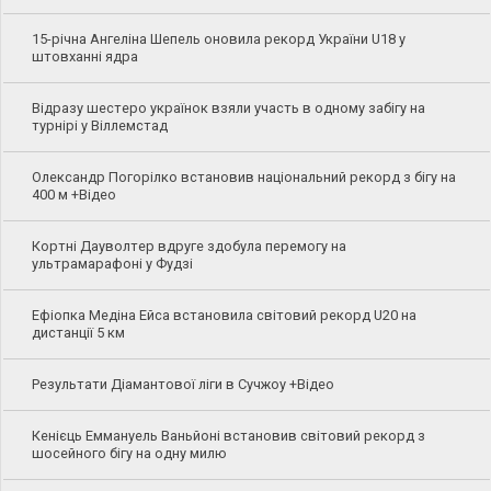
15-річна Ангеліна Шепель оновила рекорд України U18 у
штовханні ядра
Відразу шестеро українок взяли участь в одному забігу на
турнірі у Віллемстад
Олександр Погорілко встановив національний рекорд з бігу на
400 м +Відео
Кортні Дауволтер вдруге здобула перемогу на
ультрамарафоні у Фудзі
Ефіопка Медіна Ейса встановила світовий рекорд U20 на
дистанції 5 км
Результати Діамантової ліги в Сучжоу +Відео
Кенієць Еммануель Ваньйоні встановив світовий рекорд з
шосейного бігу на одну милю