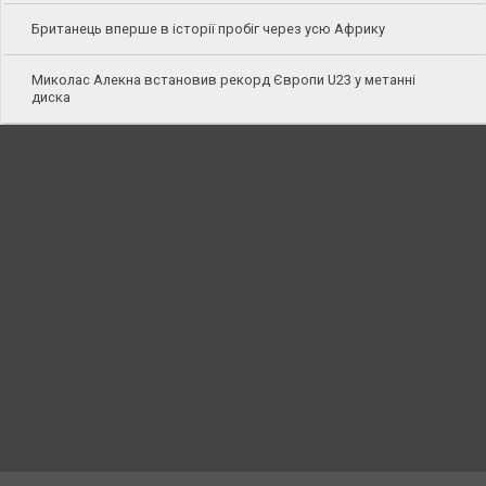
Британець вперше в історії пробіг через усю Африку
Миколас Алекна встановив рекорд Європи U23 у метанні
диска