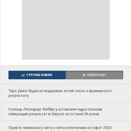
СТРІЧКА НОВИН
КОМЕНТАРІ
Тара Девіс-Вудхолл відкриває літній сезон з вражаючого
результату
Італієць Леонардо Фаббрі у штовханні ядра показав
найкращий результат в Європі за останні 36 років
Прев'ю чемпіонату світу з легкоатлетичних естафет 2024