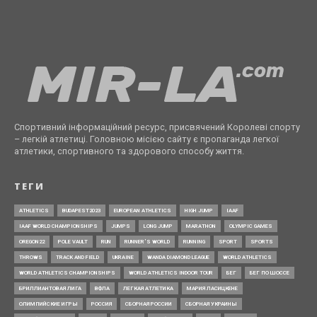
Спортивний інформаційний ресурс, присвячений Королеві спорту
– легкій атлетиці. Головною місією сайту є пропаганда легкої
атлетики, спортивного та здорового способу життя.
ТЕГИ
ATHLETICS
BUDAPEST2023
EUROPEAN ATHLETICS
HIGH JUMP
IAAF
IAAF WORLD CHAMPIONSHIPS
JUMPS
LONG JUMP
MARATHON
OLYMPIC GAMES
OREGON22
POLE VAULT
RUN
RUNNER’S WORLD
RUNNING
SPORT
SPORTS
THROWS
TRACK AND FIELD
UKRAINE
WANDA DIAMOND LEAGUE
WORLD ATHLETICS
WORLD ATHLETICS CHAMPIONSHIPS
WORLD ATHLETICS INDOOR TOUR
БЕГ
БЕГ ПО ШОССЕ
БРИЛЛИАНТОВАЯ ЛИГА
ВФЛА
ЛЕГКАЯ АТЛЕТИКА
МАРИЯ ЛАСИЦКЕНЕ
ОЛИМПИЙСКИЕ ИГРЫ
РОССИЯ
СБОРНАЯ РОССИИ
СБОРНАЯ УКРАИНЫ