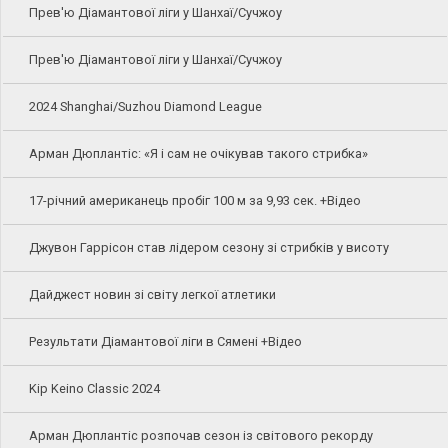
Прев'ю Діамантової ліги у Шанхаї/Сучжоу
Прев'ю Діамантової ліги у Шанхаї/Сучжоу
2024 Shanghai/Suzhou Diamond League
Арман Дюплантіс: «Я і сам не очікував такого стрибка»
17-річний американець пробіг 100 м за 9,93 сек. +Відео
Джувон Гаррісон став лідером сезону зі стрибків у висоту
Дайджест новин зі світу легкої атлетики
Результати Діамантової ліги в Сямені +Відео
Kip Keino Classic 2024
Арман Дюплантіс розпочав сезон із світового рекорду