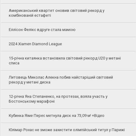
Американський квартет оновив світовий рекорд у
комбінованій естафеті
Еллісон Фелікс вдруге стала мамою
2024 Xiamen Diamond League
15-річна китаянка встановила світовий рекорд U20 у метані
списа
Литовець Миколас Алекна побив найстаріший світовий
рекорд у метані диска
12-річна Яна Степаненко, на протезах, взяла участь у
Бостонському марафоні
Кубинка Яіме Перес метнула диск на 73,09 м! +Відео
Юлімар Рохас не зможе захистити олімпійський титул у Парижі