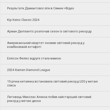
Результати Діамантової ліги в Сямені +Відео
Kip Keino Classic 2024
Арман Дюплантіс розпочав сезон із світового рекорду
Американський квартет оновив світовий рекорд у
комбінованій естафеті
Еллісон Фелікс вдруге стала мамою
2024 Xiamen Diamond League
15-річна китаянка встановила світовий рекорд U20 у метані
списа
Литовець Миколас Алекна побив найстаріший світовий
рекорд у метані диска