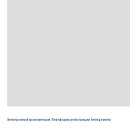
Электронный хронометраж
,
Платформа регистрации
,
timing events