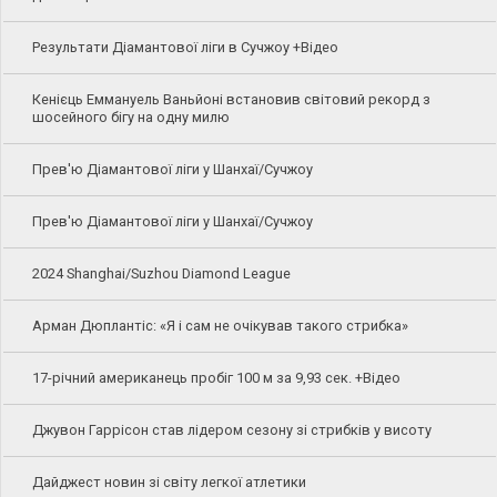
Результати Діамантової ліги в Сучжоу +Відео
Кенієць Еммануель Ваньйоні встановив світовий рекорд з
шосейного бігу на одну милю
Прев'ю Діамантової ліги у Шанхаї/Сучжоу
Прев'ю Діамантової ліги у Шанхаї/Сучжоу
2024 Shanghai/Suzhou Diamond League
Арман Дюплантіс: «Я і сам не очікував такого стрибка»
17-річний американець пробіг 100 м за 9,93 сек. +Відео
Джувон Гаррісон став лідером сезону зі стрибків у висоту
Дайджест новин зі світу легкої атлетики