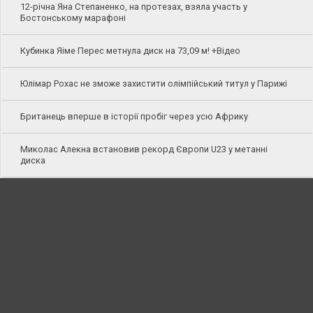
12-річна Яна Степаненко, на протезах, взяла участь у
Бостонському марафоні
Кубинка Яіме Перес метнула диск на 73,09 м! +Відео
Юлімар Рохас не зможе захистити олімпійський титул у Парижі
Британець вперше в історії пробіг через усю Африку
Миколас Алекна встановив рекорд Європи U23 у метанні
диска