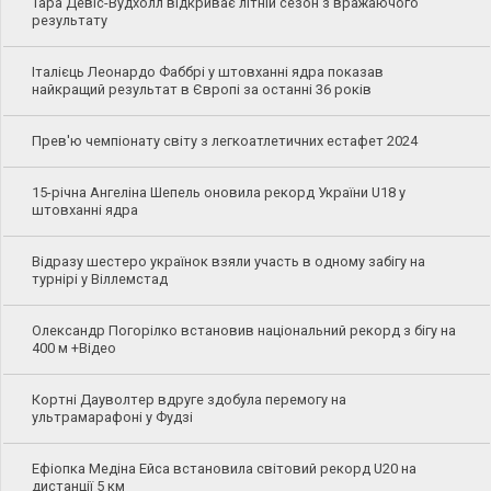
Тара Девіс-Вудхолл відкриває літній сезон з вражаючого
результату
Італієць Леонардо Фаббрі у штовханні ядра показав
найкращий результат в Європі за останні 36 років
Прев'ю чемпіонату світу з легкоатлетичних естафет 2024
15-річна Ангеліна Шепель оновила рекорд України U18 у
штовханні ядра
Відразу шестеро українок взяли участь в одному забігу на
турнірі у Віллемстад
Олександр Погорілко встановив національний рекорд з бігу на
400 м +Відео
Кортні Дауволтер вдруге здобула перемогу на
ультрамарафоні у Фудзі
Ефіопка Медіна Ейса встановила світовий рекорд U20 на
дистанції 5 км