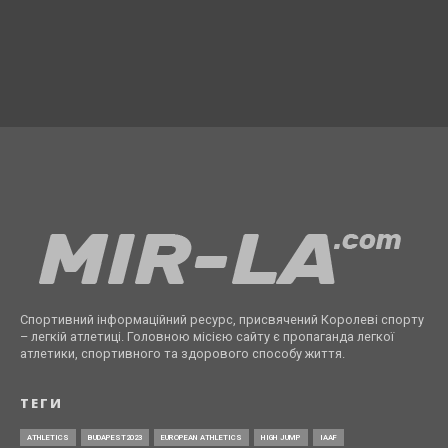
Спортивний інформаційний ресурс, присвячений Королеві спорту
– легкій атлетиці. Головною місією сайту є пропаганда легкої
атлетики, спортивного та здорового способу життя.
ТЕГИ
ATHLETICS
BUDAPEST2023
EUROPEAN ATHLETICS
HIGH JUMP
IAAF