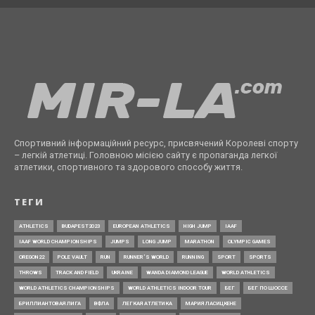
Спортивний інформаційний ресурс, присвячений Королеві спорту
– легкій атлетиці. Головною місією сайту є пропаганда легкої
атлетики, спортивного та здорового способу життя.
ТЕГИ
ATHLETICS
BUDAPEST2023
EUROPEAN ATHLETICS
HIGH JUMP
IAAF
IAAF WORLD CHAMPIONSHIPS
JUMPS
LONG JUMP
MARATHON
OLYMPIC GAMES
OREGON22
POLE VAULT
RUN
RUNNER’S WORLD
RUNNING
SPORT
SPORTS
THROWS
TRACK AND FIELD
UKRAINE
WANDA DIAMOND LEAGUE
WORLD ATHLETICS
WORLD ATHLETICS CHAMPIONSHIPS
WORLD ATHLETICS INDOOR TOUR
БЕГ
БЕГ ПО ШОССЕ
БРИЛЛИАНТОВАЯ ЛИГА
ВФЛА
ЛЕГКАЯ АТЛЕТИКА
МАРИЯ ЛАСИЦКЕНЕ