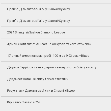
Прев'ю Діамантової ліги у Шанхаї/Сучжоу
Прев'ю Діамантової ліги у Шанхаї/Сучжоу
2024 Shanghai/Suzhou Diamond League
Арман Дюплантіс: «Я і сам не очікував такого стрибка»
17-річний американець пробіг 100 м за 9,93 сек. +Відео
Джувон Гаррісон став лідером сезону зі стрибків у висоту
Дайджест новин зі світу легкої атлетики
Результати Діамантової ліги в Сямені +Відео
Kip Keino Classic 2024