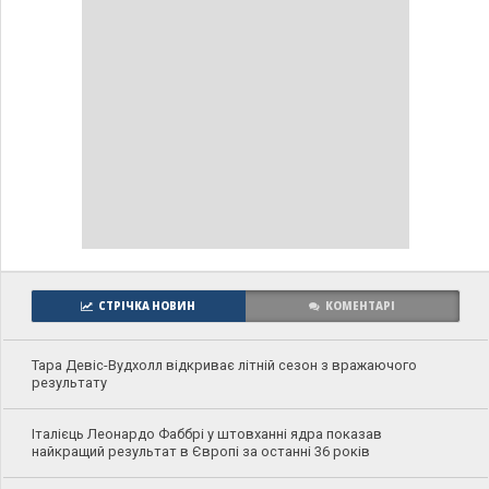
СТРІЧКА НОВИН
КОМЕНТАРІ
Тара Девіс-Вудхолл відкриває літній сезон з вражаючого
результату
Італієць Леонардо Фаббрі у штовханні ядра показав
найкращий результат в Європі за останні 36 років