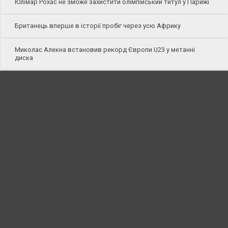
Юлімар Рохас не зможе захистити олімпійський титул у Парижі
Британець вперше в історії пробіг через усю Африку
Миколас Алекна встановив рекорд Європи U23 у метанні
диска