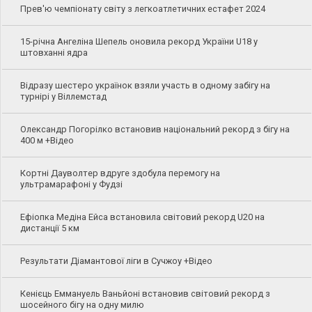
Прев'ю чемпіонату світу з легкоатлетичних естафет 2024
15-річна Ангеліна Шепель оновила рекорд України U18 у
штовханні ядра
Відразу шестеро українок взяли участь в одному забігу на
турнірі у Віллемстад
Олександр Погорілко встановив національний рекорд з бігу на
400 м +Відео
Кортні Дауволтер вдруге здобула перемогу на
ультрамарафоні у Фудзі
Ефіопка Медіна Ейса встановила світовий рекорд U20 на
дистанції 5 км
Результати Діамантової ліги в Сучжоу +Відео
Кенієць Еммануель Ваньйоні встановив світовий рекорд з
шосейного бігу на одну милю