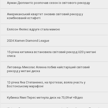
Арман Дюплантіс розпочав сезон із світового рекорду
Американський квартет оновив світовий рекорд у
комбінованій естафеті
Еллісон Фелікс вдруге стала мамою
2024 Xiamen Diamond League
15-річна китаянка встановила світовий рекорд U20 у метані
списа
Литовець Миколас Алекна побив найстаріший світовий
рекорд у метані диска
12-річна Яна Степаненко, на протезах, взяла участь у
Бостонському марафоні
Кубинка Яіме Перес метнула диск на 73,09 м! +Відео