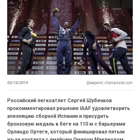
03/10/2019
Джерело: championat.com
Российский легкоатлет Сергей Шубенков
прокомментировал решение IAAF удовлетворить
апелляцию сборной Испании и присудить
бронзовую медаль в беге на 110 м с барьерами
Орландо Ортеге, который финишировал пятым
из-за контакта с ямайцем Омаром Маклеодом.