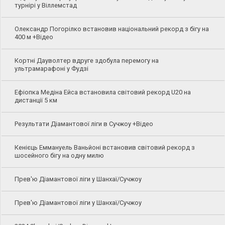
турнірі у Віллемстад
Олександр Погорілко встановив національний рекорд з бігу на
400 м +Відео
Кортні Дауволтер вдруге здобула перемогу на
ультрамарафоні у Фудзі
Ефіопка Медіна Ейса встановила світовий рекорд U20 на
дистанції 5 км
Результати Діамантової ліги в Сучжоу +Відео
Кенієць Еммануель Ваньйоні встановив світовий рекорд з
шосейного бігу на одну милю
Прев'ю Діамантової ліги у Шанхаї/Сучжоу
Прев'ю Діамантової ліги у Шанхаї/Сучжоу