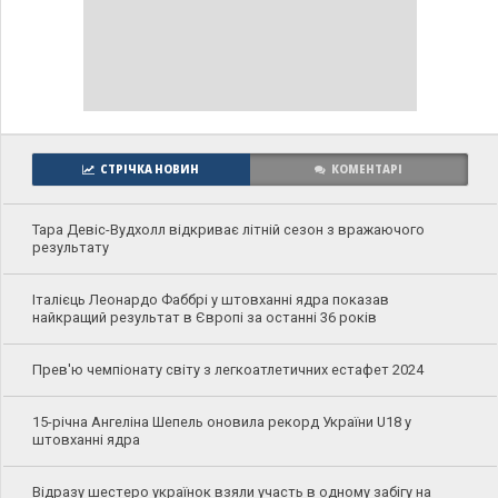
СТРІЧКА НОВИН
КОМЕНТАРІ
Тара Девіс-Вудхолл відкриває літній сезон з вражаючого
результату
Італієць Леонардо Фаббрі у штовханні ядра показав
найкращий результат в Європі за останні 36 років
Прев'ю чемпіонату світу з легкоатлетичних естафет 2024
15-річна Ангеліна Шепель оновила рекорд України U18 у
штовханні ядра
Відразу шестеро українок взяли участь в одному забігу на