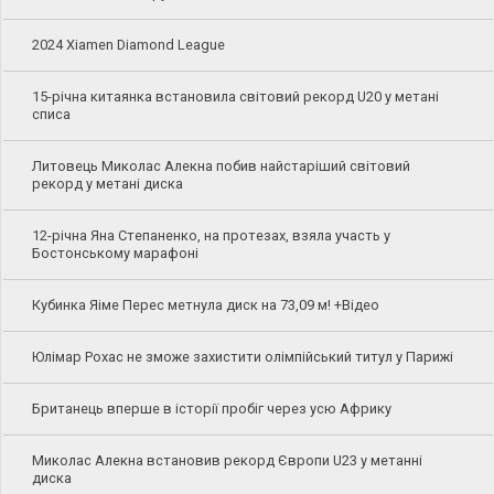
2024 Xiamen Diamond League
15-річна китаянка встановила світовий рекорд U20 у метані
списа
Литовець Миколас Алекна побив найстаріший світовий
рекорд у метані диска
12-річна Яна Степаненко, на протезах, взяла участь у
Бостонському марафоні
Кубинка Яіме Перес метнула диск на 73,09 м! +Відео
Юлімар Рохас не зможе захистити олімпійський титул у Парижі
Британець вперше в історії пробіг через усю Африку
Миколас Алекна встановив рекорд Європи U23 у метанні
диска