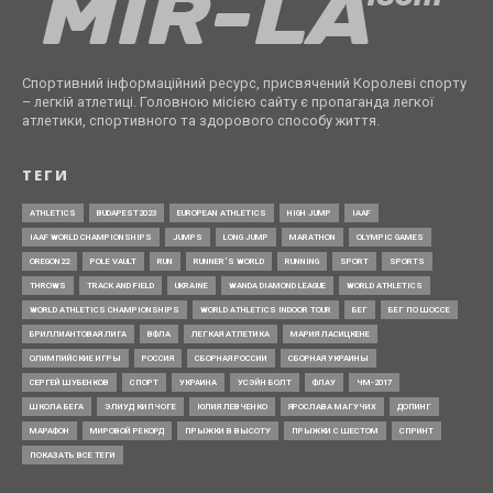
Спортивний інформаційний ресурс, присвячений Королеві спорту
– легкій атлетиці. Головною місією сайту є пропаганда легкої
атлетики, спортивного та здорового способу життя.
ТЕГИ
ATHLETICS
BUDAPEST2023
EUROPEAN ATHLETICS
HIGH JUMP
IAAF
IAAF WORLD CHAMPIONSHIPS
JUMPS
LONG JUMP
MARATHON
OLYMPIC GAMES
OREGON22
POLE VAULT
RUN
RUNNER’S WORLD
RUNNING
SPORT
SPORTS
THROWS
TRACK AND FIELD
UKRAINE
WANDA DIAMOND LEAGUE
WORLD ATHLETICS
WORLD ATHLETICS CHAMPIONSHIPS
WORLD ATHLETICS INDOOR TOUR
БЕГ
БЕГ ПО ШОССЕ
БРИЛЛИАНТОВАЯ ЛИГА
ВФЛА
ЛЕГКАЯ АТЛЕТИКА
МАРИЯ ЛАСИЦКЕНЕ
ОЛИМПИЙСКИЕ ИГРЫ
РОССИЯ
СБОРНАЯ РОССИИ
СБОРНАЯ УКРАИНЫ
СЕРГЕЙ ШУБЕНКОВ
СПОРТ
УКРАИНА
УСЭЙН БОЛТ
ФЛАУ
ЧМ-2017
ШКОЛА БЕГА
ЭЛИУД КИПЧОГЕ
ЮЛИЯ ЛЕВЧЕНКО
ЯРОСЛАВА МАГУЧИХ
ДОПИНГ
МАРАФОН
МИРОВОЙ РЕКОРД
ПРЫЖКИ В ВЫСОТУ
ПРЫЖКИ С ШЕСТОМ
СПРИНТ
ПОКАЗАТЬ ВСЕ ТЕГИ