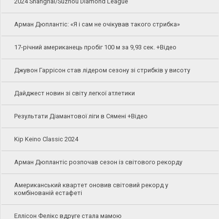
2024 Shanghai/Suzhou Diamond League
Арман Дюплантіс: «Я і сам не очікував такого стрибка»
17-річний американець пробіг 100 м за 9,93 сек. +Відео
Джувон Гаррісон став лідером сезону зі стрибків у висоту
Дайджест новин зі світу легкої атлетики
Результати Діамантової ліги в Сямені +Відео
Kip Keino Classic 2024
Арман Дюплантіс розпочав сезон із світового рекорду
Американський квартет оновив світовий рекорд у
комбінованій естафеті
Еллісон Фелікс вдруге стала мамою