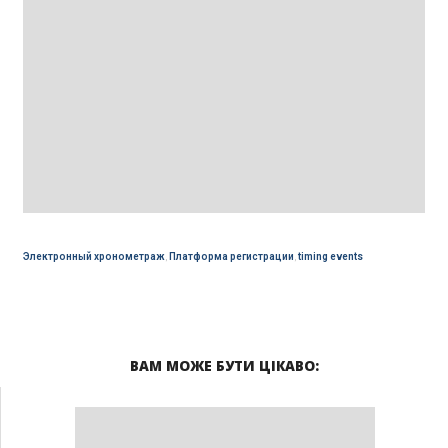
Электронный хронометраж
,
Платформа регистрации
,
timing events
ВАМ МОЖЕ БУТИ ЦІКАВО: