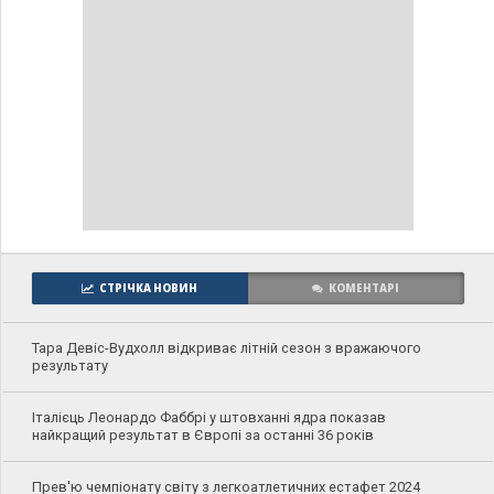
СТРІЧКА НОВИН
КОМЕНТАРІ
Тара Девіс-Вудхолл відкриває літній сезон з вражаючого
результату
Італієць Леонардо Фаббрі у штовханні ядра показав
найкращий результат в Європі за останні 36 років
Прев'ю чемпіонату світу з легкоатлетичних естафет 2024