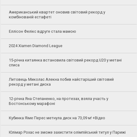
Американський квартет оновив світовий рекорд у
комбінованій естафеті
Еллісон Фелікс вдруге стала мамою
2024 Xiamen Diamond League
15-річна китаянка встановила світовий рекорд U20 у метані
списа
Литовець Миколас Алекна побив найстаріший світовий
рекорд у метані диска
12-річна Яна Степаненко, на протезах, взяла участь у
Бостонському марафоні
Кубинка Яіме Перес метнула диск на 73,09 м! +Відео
Юлімар Рохас не зможе захистити олімпійський титул у Парижі