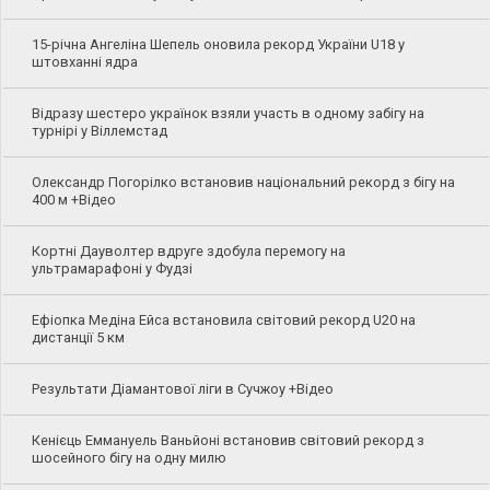
15-річна Ангеліна Шепель оновила рекорд України U18 у
штовханні ядра
Відразу шестеро українок взяли участь в одному забігу на
турнірі у Віллемстад
Олександр Погорілко встановив національний рекорд з бігу на
400 м +Відео
Кортні Дауволтер вдруге здобула перемогу на
ультрамарафоні у Фудзі
Ефіопка Медіна Ейса встановила світовий рекорд U20 на
дистанції 5 км
Результати Діамантової ліги в Сучжоу +Відео
Кенієць Еммануель Ваньйоні встановив світовий рекорд з
шосейного бігу на одну милю