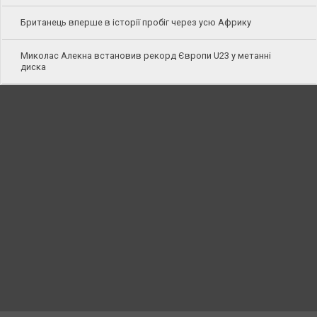
Британець вперше в історії пробіг через усю Африку
Миколас Алекна встановив рекорд Європи U23 у метанні
диска