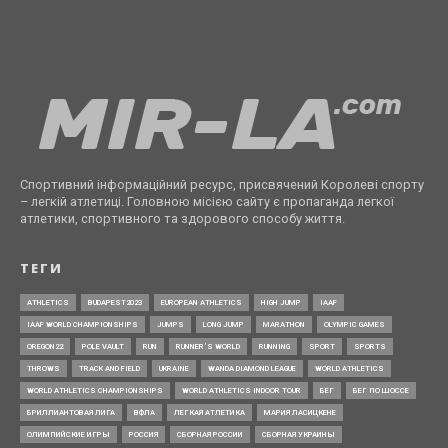
Спортивний інформаційний ресурс, присвячений Королеві спорту
– легкій атлетиці. Головною місією сайту є пропаганда легкої
атлетики, спортивного та здорового способу життя.
ТЕГИ
ATHLETICS
BUDAPEST2023
EUROPEAN ATHLETICS
HIGH JUMP
IAAF
IAAF WORLD CHAMPIONSHIPS
JUMPS
LONG JUMP
MARATHON
OLYMPIC GAMES
OREGON22
POLE VAULT
RUN
RUNNER’S WORLD
RUNNING
SPORT
SPORTS
THROWS
TRACK AND FIELD
UKRAINE
WANDA DIAMOND LEAGUE
WORLD ATHLETICS
WORLD ATHLETICS CHAMPIONSHIPS
WORLD ATHLETICS INDOOR TOUR
БЕГ
БЕГ ПО ШОССЕ
БРИЛЛИАНТОВАЯ ЛИГА
ВФЛА
ЛЕГКАЯ АТЛЕТИКА
МАРИЯ ЛАСИЦКЕНЕ
ОЛИМПИЙСКИЕ ИГРЫ
РОССИЯ
СБОРНАЯ РОССИИ
СБОРНАЯ УКРАИНЫ