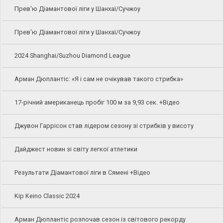
Прев'ю Діамантової ліги у Шанхаї/Сучжоу
Прев'ю Діамантової ліги у Шанхаї/Сучжоу
2024 Shanghai/Suzhou Diamond League
Арман Дюплантіс: «Я і сам не очікував такого стрибка»
17-річний американець пробіг 100 м за 9,93 сек. +Відео
Джувон Гаррісон став лідером сезону зі стрибків у висоту
Дайджест новин зі світу легкої атлетики
Результати Діамантової ліги в Сямені +Відео
Kip Keino Classic 2024
Арман Дюплантіс розпочав сезон із світового рекорду