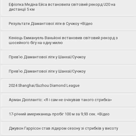
Ефіопка Медіна Ейса встановила світовий рекорд U20 на
дистанції 5 км
Результати Діамантової ліги в Сучжоу +Відео
Кенієць Еммануель Ваньйоні встановив світовий рекорд з
шосейного бігу на одну милю
Прев'ю Діамантової ліги у Шанхаї/Сучжоу
Прев'ю Діамантової ліги у Шанхаї/Сучжоу
2024 Shanghai/Suzhou Diamond League
Арман Дюплантіс: «Я і сам не очікував такого стрибка»
17-річний американець пробіг 100 м за 9,93 сек. +Відео
Джувон Гаррісон став лідером сезону зі стрибків у висоту