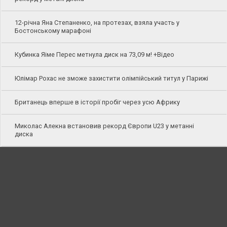
12-річна Яна Степаненко, на протезах, взяла участь у
Бостонському марафоні
Кубинка Яіме Перес метнула диск на 73,09 м! +Відео
Юлімар Рохас не зможе захистити олімпійський титул у Парижі
Британець вперше в історії пробіг через усю Африку
Миколас Алекна встановив рекорд Європи U23 у метанні
диска