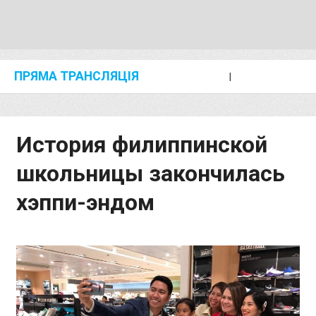
ПРЯМА ТРАНСЛЯЦІЯ
I
2024 SHANGHAI/SUZHOU DIAMOND LEAGUE
KIP KEINO CLASSIC 2024
История филиппинской
школьницы закончилась
хэппи-эндом