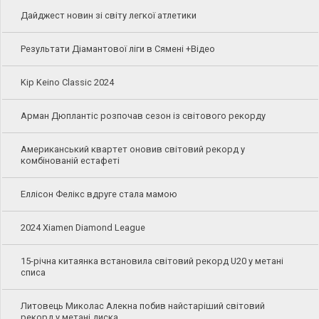
Дайджест новин зі світу легкої атлетики
Результати Діамантової ліги в Сямені +Відео
Kip Keino Classic 2024
Арман Дюплантіс розпочав сезон із світового рекорду
Американський квартет оновив світовий рекорд у
комбінованій естафеті
Еллісон Фелікс вдруге стала мамою
2024 Xiamen Diamond League
15-річна китаянка встановила світовий рекорд U20 у метані
списа
Литовець Миколас Алекна побив найстаріший світовий
рекорд у метані диска