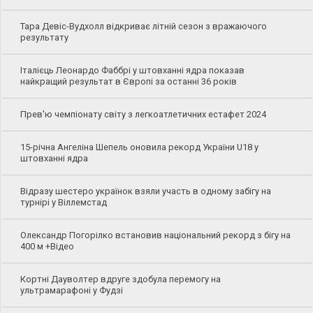
Тара Девіс-Вудхолл відкриває літній сезон з вражаючого
результату
Італієць Леонардо Фаббрі у штовханні ядра показав
найкращий результат в Європі за останні 36 років
Прев'ю чемпіонату світу з легкоатлетичних естафет 2024
15-річна Ангеліна Шепель оновила рекорд України U18 у
штовханні ядра
Відразу шестеро українок взяли участь в одному забігу на
турнірі у Віллемстад
Олександр Погорілко встановив національний рекорд з бігу на
400 м +Відео
Кортні Дауволтер вдруге здобула перемогу на
ультрамарафоні у Фудзі