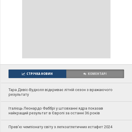
СТРІЧКА НОВИН
КОМЕНТАРІ
Тара Девіс-Вудхолл відкриває літній сезон з вражаючого
результату
Італієць Леонардо Фаббрі у штовханні ядра показав
найкращий результат в Європі за останні 36 років
Прев'ю чемпіонату світу з легкоатлетичних естафет 2024