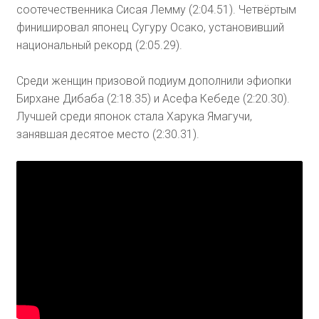
соотечественника Сисая Лемму (2:04.51). Четвёртым
финишировал японец Сугуру Осако, установивший
национальный рекорд (2:05.29).
Среди женщин призовой подиум дополнили эфиопки
Бирхане Дибаба (2:18.35) и Асефа Кебеде (2:20.30).
Лучшей среди японок стала Харука Ямагучи,
занявшая десятое место (2:30.31).