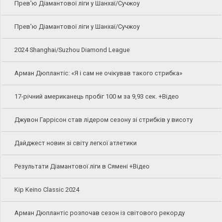
Прев'ю Діамантової ліги у Шанхаї/Сучжоу
Прев'ю Діамантової ліги у Шанхаї/Сучжоу
2024 Shanghai/Suzhou Diamond League
Арман Дюплантіс: «Я і сам не очікував такого стрибка»
17-річний американець пробіг 100 м за 9,93 сек. +Відео
Джувон Гаррісон став лідером сезону зі стрибків у висоту
Дайджест новин зі світу легкої атлетики
Результати Діамантової ліги в Сямені +Відео
Kip Keino Classic 2024
Арман Дюплантіс розпочав сезон із світового рекорду