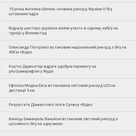
15-річна Ангеліна Шепель оновила рекорд України U18 у
штовханні ядра
Відразу шестеро українок взяли участь в одному забігу на
турнірі у Віллемстад
Олександр Погорілко встановив національний рекорд з бігу на
400 м +Відео
Кортні Дауволтер вдруге здобула перемогу на
ультрамарафоні у Фудзі
Ефіопка Медіна Ейса встановила світовий рекорд U20 на
дистанції 5 км
Результати Діамантової ліги в Сучжоу +Відео
Кенієць Еммануель Ваньйоні встановив світовий рекорд з
шосейного бігу на одну милю