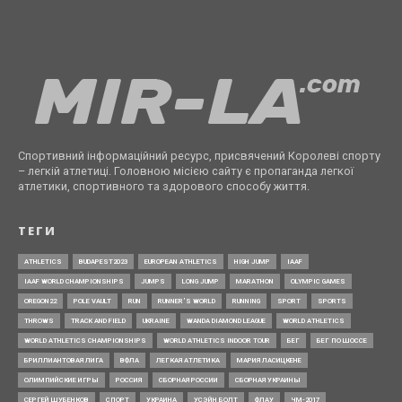
Спортивний інформаційний ресурс, присвячений Королеві спорту
– легкій атлетиці. Головною місією сайту є пропаганда легкої
атлетики, спортивного та здорового способу життя.
ТЕГИ
ATHLETICS
BUDAPEST2023
EUROPEAN ATHLETICS
HIGH JUMP
IAAF
IAAF WORLD CHAMPIONSHIPS
JUMPS
LONG JUMP
MARATHON
OLYMPIC GAMES
OREGON22
POLE VAULT
RUN
RUNNER’S WORLD
RUNNING
SPORT
SPORTS
THROWS
TRACK AND FIELD
UKRAINE
WANDA DIAMOND LEAGUE
WORLD ATHLETICS
WORLD ATHLETICS CHAMPIONSHIPS
WORLD ATHLETICS INDOOR TOUR
БЕГ
БЕГ ПО ШОССЕ
БРИЛЛИАНТОВАЯ ЛИГА
ВФЛА
ЛЕГКАЯ АТЛЕТИКА
МАРИЯ ЛАСИЦКЕНЕ
ОЛИМПИЙСКИЕ ИГРЫ
РОССИЯ
СБОРНАЯ РОССИИ
СБОРНАЯ УКРАИНЫ
СЕРГЕЙ ШУБЕНКОВ
СПОРТ
УКРАИНА
УСЭЙН БОЛТ
ФЛАУ
ЧМ-2017