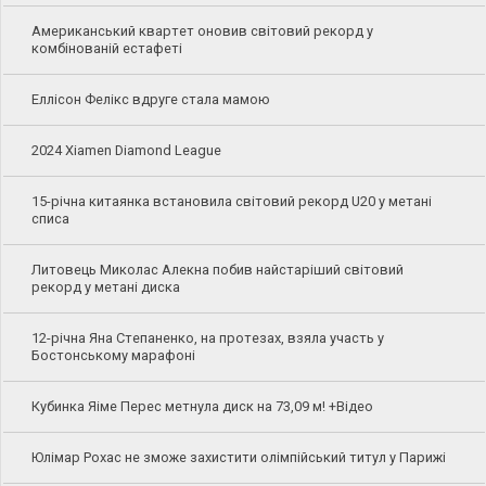
Американський квартет оновив світовий рекорд у
комбінованій естафеті
Еллісон Фелікс вдруге стала мамою
2024 Xiamen Diamond League
15-річна китаянка встановила світовий рекорд U20 у метані
списа
Литовець Миколас Алекна побив найстаріший світовий
рекорд у метані диска
12-річна Яна Степаненко, на протезах, взяла участь у
Бостонському марафоні
Кубинка Яіме Перес метнула диск на 73,09 м! +Відео
Юлімар Рохас не зможе захистити олімпійський титул у Парижі