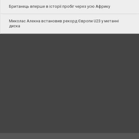
Британець вперше в історії пробіг через усю Африку
Миколас Алекна встановив рекорд Європи U23 у метанні
диска