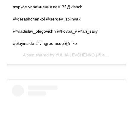
жаркое упражнения вам ??@kishch
@gerashchenkoi @sergey_spilnyak
@vladislav_olegovichh @kovba_v @ari_saily
#playinside #livingroomcup @nike
A post shared by
YULIIA LEVCHENKO
(@levchenkou) on