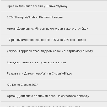
Прев'ю Діамантової ліги у Шанхаї/Сучжоу
2024 Shanghai/Suzhou Diamond League
Арман Дюплантіс: «Я і сам не очікував такого стрибка»
17-річний американець пробіг 100 м за 9,93 сек. +Відео
Джувон Гаррісон став лідером сезону зі стрибків у висоту
Дайджест новин зі світу легкої атлетики
Результати Діамантової ліги в Сямені +Відео
Kip Keino Classic 2024
Арман Дюплантіс розпочав сезон із світового рекорду