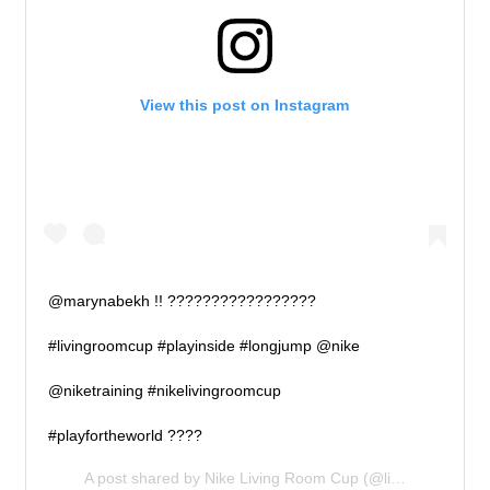
View this post on Instagram
@marynabekh !! ?????????????????
#livingroomcup #playinside #longjump @nike
@niketraining #nikelivingroomcup
#playfortheworld ????
A post shared by
Nike Living Room Cup
(@livingroom_cup) on