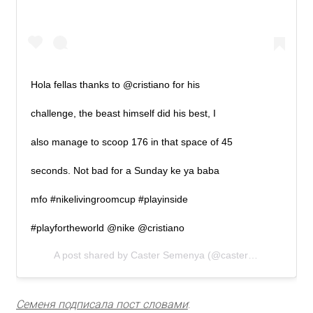
Hola fellas thanks to @cristiano for his
challenge, the beast himself did his best, I
also manage to scoop 176 in that space of 45
seconds. Not bad for a Sunday ke ya baba
mfo #nikelivingroomcup #playinside
#playfortheworld @nike @cristiano
A post shared by
Caster Semenya
(@castersemenya800m) on
Семеня подписала пост словами
: