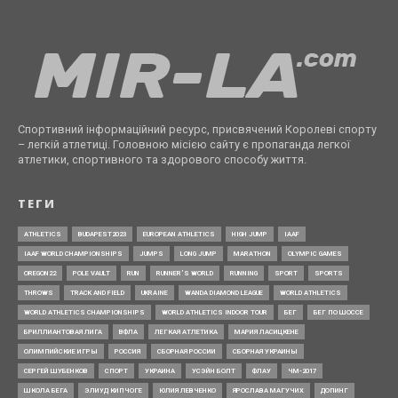
Спортивний інформаційний ресурс, присвячений Королеві спорту
– легкій атлетиці. Головною місією сайту є пропаганда легкої
атлетики, спортивного та здорового способу життя.
ТЕГИ
ATHLETICS
BUDAPEST2023
EUROPEAN ATHLETICS
HIGH JUMP
IAAF
IAAF WORLD CHAMPIONSHIPS
JUMPS
LONG JUMP
MARATHON
OLYMPIC GAMES
OREGON22
POLE VAULT
RUN
RUNNER’S WORLD
RUNNING
SPORT
SPORTS
THROWS
TRACK AND FIELD
UKRAINE
WANDA DIAMOND LEAGUE
WORLD ATHLETICS
WORLD ATHLETICS CHAMPIONSHIPS
WORLD ATHLETICS INDOOR TOUR
БЕГ
БЕГ ПО ШОССЕ
БРИЛЛИАНТОВАЯ ЛИГА
ВФЛА
ЛЕГКАЯ АТЛЕТИКА
МАРИЯ ЛАСИЦКЕНЕ
ОЛИМПИЙСКИЕ ИГРЫ
РОССИЯ
СБОРНАЯ РОССИИ
СБОРНАЯ УКРАИНЫ
СЕРГЕЙ ШУБЕНКОВ
СПОРТ
УКРАИНА
УСЭЙН БОЛТ
ФЛАУ
ЧМ-2017
ШКОЛА БЕГА
ЭЛИУД КИПЧОГЕ
ЮЛИЯ ЛЕВЧЕНКО
ЯРОСЛАВА МАГУЧИХ
ДОПИНГ