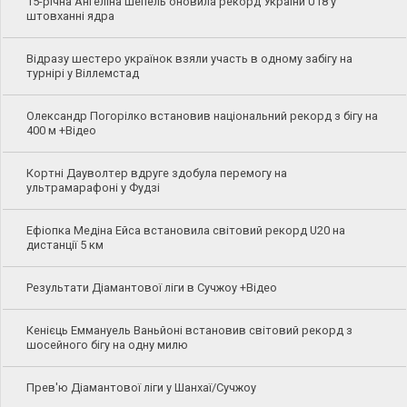
15-річна Ангеліна Шепель оновила рекорд України U18 у
штовханні ядра
Відразу шестеро українок взяли участь в одному забігу на
турнірі у Віллемстад
Олександр Погорілко встановив національний рекорд з бігу на
400 м +Відео
Кортні Дауволтер вдруге здобула перемогу на
ультрамарафоні у Фудзі
Ефіопка Медіна Ейса встановила світовий рекорд U20 на
дистанції 5 км
Результати Діамантової ліги в Сучжоу +Відео
Кенієць Еммануель Ваньйоні встановив світовий рекорд з
шосейного бігу на одну милю
Прев'ю Діамантової ліги у Шанхаї/Сучжоу