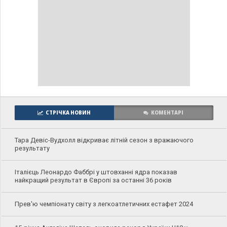
СТРІЧКА НОВИН
КОМЕНТАРІ
Тара Девіс-Вудхолл відкриває літній сезон з вражаючого
результату
Італієць Леонардо Фаббрі у штовханні ядра показав
найкращий результат в Європі за останні 36 років
Прев'ю чемпіонату світу з легкоатлетичних естафет 2024