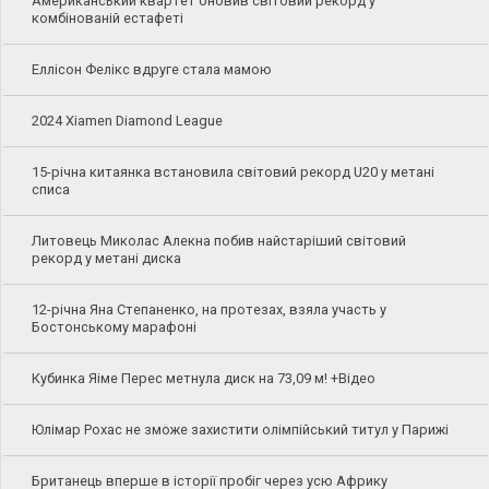
Американський квартет оновив світовий рекорд у
комбінованій естафеті
Еллісон Фелікс вдруге стала мамою
2024 Xiamen Diamond League
15-річна китаянка встановила світовий рекорд U20 у метані
списа
Литовець Миколас Алекна побив найстаріший світовий
рекорд у метані диска
12-річна Яна Степаненко, на протезах, взяла участь у
Бостонському марафоні
Кубинка Яіме Перес метнула диск на 73,09 м! +Відео
Юлімар Рохас не зможе захистити олімпійський титул у Парижі
Британець вперше в історії пробіг через усю Африку