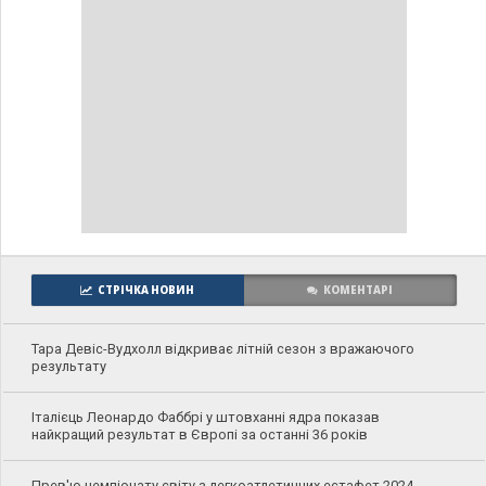
СТРІЧКА НОВИН
КОМЕНТАРІ
Тара Девіс-Вудхолл відкриває літній сезон з вражаючого
результату
Італієць Леонардо Фаббрі у штовханні ядра показав
найкращий результат в Європі за останні 36 років
Прев'ю чемпіонату світу з легкоатлетичних естафет 2024