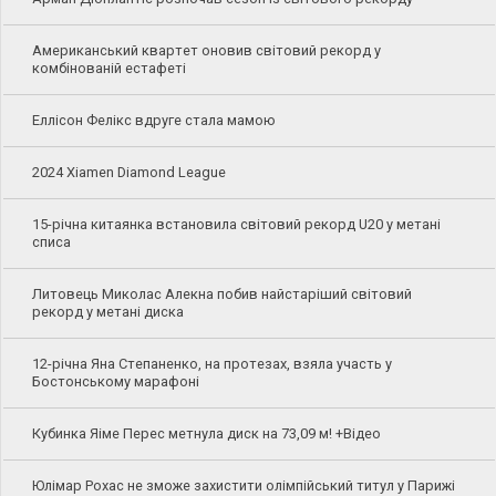
Американський квартет оновив світовий рекорд у
комбінованій естафеті
Еллісон Фелікс вдруге стала мамою
2024 Xiamen Diamond League
15-річна китаянка встановила світовий рекорд U20 у метані
списа
Литовець Миколас Алекна побив найстаріший світовий
рекорд у метані диска
12-річна Яна Степаненко, на протезах, взяла участь у
Бостонському марафоні
Кубинка Яіме Перес метнула диск на 73,09 м! +Відео
Юлімар Рохас не зможе захистити олімпійський титул у Парижі