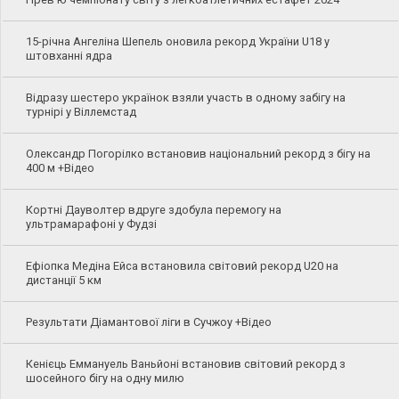
15-річна Ангеліна Шепель оновила рекорд України U18 у
штовханні ядра
Відразу шестеро українок взяли участь в одному забігу на
турнірі у Віллемстад
Олександр Погорілко встановив національний рекорд з бігу на
400 м +Відео
Кортні Дауволтер вдруге здобула перемогу на
ультрамарафоні у Фудзі
Ефіопка Медіна Ейса встановила світовий рекорд U20 на
дистанції 5 км
Результати Діамантової ліги в Сучжоу +Відео
Кенієць Еммануель Ваньйоні встановив світовий рекорд з
шосейного бігу на одну милю