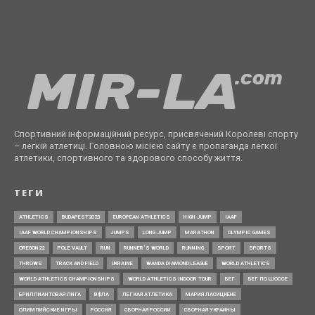
Спортивний інформаційний ресурс, присвячений Королеві спорту
– легкій атлетиці. Головною місією сайту є пропаганда легкої
атлетики, спортивного та здорового способу життя.
ТЕГИ
ATHLETICS
BUDAPEST2023
EUROPEAN ATHLETICS
HIGH JUMP
IAAF
IAAF WORLD CHAMPIONSHIPS
JUMPS
LONG JUMP
MARATHON
OLYMPIC GAMES
OREGON22
POLE VAULT
RUN
RUNNER’S WORLD
RUNNING
SPORT
SPORTS
THROWS
TRACK AND FIELD
UKRAINE
WANDA DIAMOND LEAGUE
WORLD ATHLETICS
WORLD ATHLETICS CHAMPIONSHIPS
WORLD ATHLETICS INDOOR TOUR
БЕГ
БЕГ ПО ШОССЕ
БРИЛЛИАНТОВАЯ ЛИГА
ВФЛА
ЛЕГКАЯ АТЛЕТИКА
МАРИЯ ЛАСИЦКЕНЕ
ОЛИМПИЙСКИЕ ИГРЫ
РОССИЯ
СБОРНАЯ РОССИИ
СБОРНАЯ УКРАИНЫ