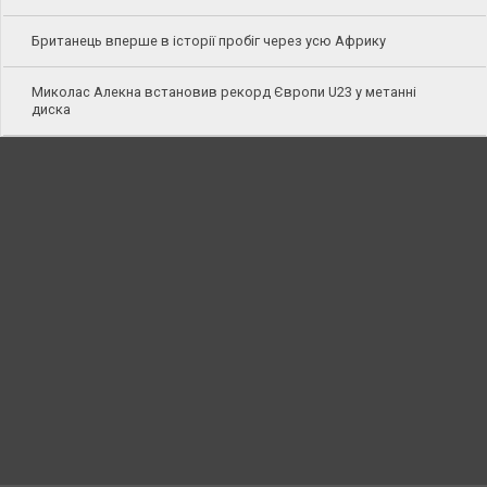
Британець вперше в історії пробіг через усю Африку
Миколас Алекна встановив рекорд Європи U23 у метанні
диска