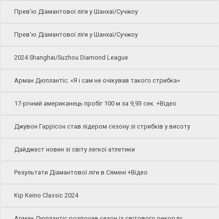
Прев'ю Діамантової ліги у Шанхаї/Сучжоу
Прев'ю Діамантової ліги у Шанхаї/Сучжоу
2024 Shanghai/Suzhou Diamond League
Арман Дюплантіс: «Я і сам не очікував такого стрибка»
17-річний американець пробіг 100 м за 9,93 сек. +Відео
Джувон Гаррісон став лідером сезону зі стрибків у висоту
Дайджест новин зі світу легкої атлетики
Результати Діамантової ліги в Сямені +Відео
Kip Keino Classic 2024
Арман Дюплантіс розпочав сезон із світового рекорду