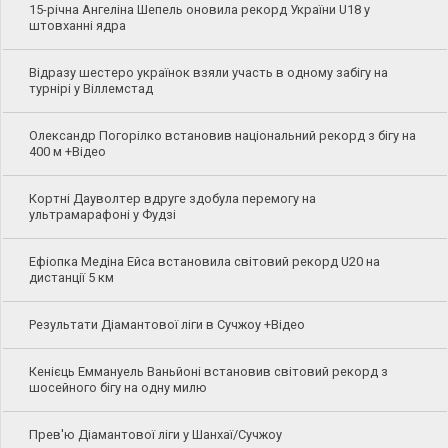
15-річна Ангеліна Шепель оновила рекорд України U18 у
штовханні ядра
Відразу шестеро українок взяли участь в одному забігу на
турнірі у Віллемстад
Олександр Погорілко встановив національний рекорд з бігу на
400 м +Відео
Кортні Дауволтер вдруге здобула перемогу на
ультрамарафоні у Фудзі
Ефіопка Медіна Ейса встановила світовий рекорд U20 на
дистанції 5 км
Результати Діамантової ліги в Сучжоу +Відео
Кенієць Еммануель Ваньйоні встановив світовий рекорд з
шосейного бігу на одну милю
Прев'ю Діамантової ліги у Шанхаї/Сучжоу