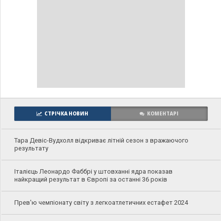
СТРІЧКА НОВИН
КОМЕНТАРІ
Тара Девіс-Вудхолл відкриває літній сезон з вражаючого
результату
Італієць Леонардо Фаббрі у штовханні ядра показав
найкращий результат в Європі за останні 36 років
Прев'ю чемпіонату світу з легкоатлетичних естафет 2024