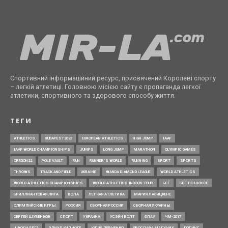
Спортивний інформаційний ресурс, присвячений Королеві спорту
– легкій атлетиці. Головною місією сайту є пропаганда легкої
атлетики, спортивного та здорового способу життя.
ТЕГИ
ATHLETICS
BUDAPEST2023
EUROPEAN ATHLETICS
HIGH JUMP
IAAF
IAAF WORLD CHAMPIONSHIPS
JUMPS
LONG JUMP
MARATHON
OLYMPIC GAMES
OREGON22
POLE VAULT
RUN
RUNNER’S WORLD
RUNNING
SPORT
SPORTS
THROWS
TRACK AND FIELD
UKRAINE
WANDA DIAMOND LEAGUE
WORLD ATHLETICS
WORLD ATHLETICS CHAMPIONSHIPS
WORLD ATHLETICS INDOOR TOUR
БЕГ
БЕГ ПО ШОССЕ
БРИЛЛИАНТОВАЯ ЛИГА
ВФЛА
ЛЕГКАЯ АТЛЕТИКА
МАРИЯ ЛАСИЦКЕНЕ
ОЛИМПИЙСКИЕ ИГРЫ
РОССИЯ
СБОРНАЯ РОССИИ
СБОРНАЯ УКРАИНЫ
СЕРГЕЙ ШУБЕНКОВ
СПОРТ
УКРАИНА
УСЭЙН БОЛТ
ФЛАУ
ЧМ-2017
ШКОЛА БЕГА
ЭЛИУД КИПЧОГЕ
ЮЛИЯ ЛЕВЧЕНКО
ЯРОСЛАВА МАГУЧИХ
ДОПИНГ