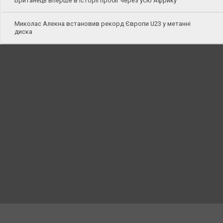
Британець вперше в історії пробіг через усю Африку
Миколас Алекна встановив рекорд Європи U23 у метанні
диска