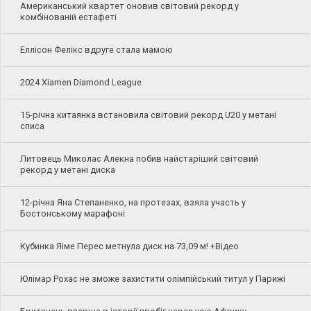
Американський квартет оновив світовий рекорд у
комбінованій естафеті
Еллісон Фелікс вдруге стала мамою
2024 Xiamen Diamond League
15-річна китаянка встановила світовий рекорд U20 у метані
списа
Литовець Миколас Алекна побив найстаріший світовий
рекорд у метані диска
12-річна Яна Степаненко, на протезах, взяла участь у
Бостонському марафоні
Кубинка Яіме Перес метнула диск на 73,09 м! +Відео
Юлімар Рохас не зможе захистити олімпійський титул у Парижі