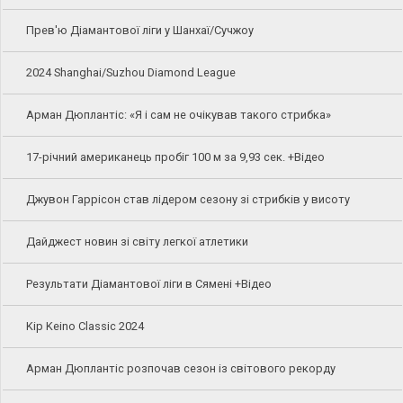
Прев'ю Діамантової ліги у Шанхаї/Сучжоу
2024 Shanghai/Suzhou Diamond League
Арман Дюплантіс: «Я і сам не очікував такого стрибка»
17-річний американець пробіг 100 м за 9,93 сек. +Відео
Джувон Гаррісон став лідером сезону зі стрибків у висоту
Дайджест новин зі світу легкої атлетики
Результати Діамантової ліги в Сямені +Відео
Kip Keino Classic 2024
Арман Дюплантіс розпочав сезон із світового рекорду