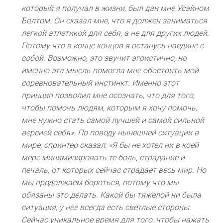
который я получал в жизни, был дан мне Усэйном
Болтом. Он сказал мне, что я должен заниматься
легкой атлетикой для себя, а не для других людей.
Потому что в конце концов я останусь наедине с
собой. Возможно, это звучит эгоистично, но
именно эта мысль помогла мне обострить мой
соревновательный инстинкт. Именно этот
принцип позволил мне осознать, что для того,
чтобы помочь людям, которым я хочу помочь,
мне нужно стать самой лучшей и самой сильной
версией себя». По поводу нынешней ситуации в
мире, спринтер сказал: «Я бы не хотел ни в коей
мере минимизировать те боль, страдание и
печаль, от которых сейчас страдает весь мир. Но
мы продолжаем бороться, потому что мы
обязаны это делать. Какой бы тяжелой ни была
ситуация, у нее всегда есть светлые стороны.
Сейчас уникальное время для того, чтобы нажать