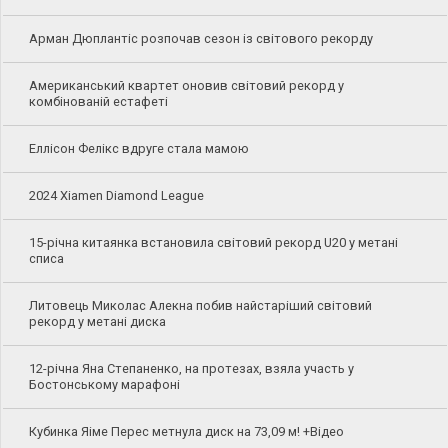
Арман Дюплантіс розпочав сезон із світового рекорду
Американський квартет оновив світовий рекорд у
комбінованій естафеті
Еллісон Фелікс вдруге стала мамою
2024 Xiamen Diamond League
15-річна китаянка встановила світовий рекорд U20 у метані
списа
Литовець Миколас Алекна побив найстаріший світовий
рекорд у метані диска
12-річна Яна Степаненко, на протезах, взяла участь у
Бостонському марафоні
Кубинка Яіме Перес метнула диск на 73,09 м! +Відео