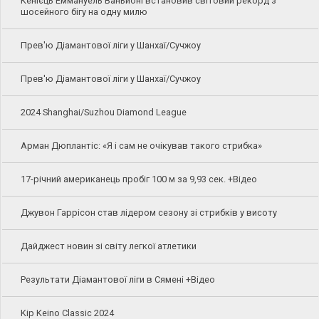
Кенієць Еммануель Ваньйоні встановив світовий рекорд з
шосейного бігу на одну милю
Прев'ю Діамантової ліги у Шанхаї/Сучжоу
Прев'ю Діамантової ліги у Шанхаї/Сучжоу
2024 Shanghai/Suzhou Diamond League
Арман Дюплантіс: «Я і сам не очікував такого стрибка»
17-річний американець пробіг 100 м за 9,93 сек. +Відео
Джувон Гаррісон став лідером сезону зі стрибків у висоту
Дайджест новин зі світу легкої атлетики
Результати Діамантової ліги в Сямені +Відео
Kip Keino Classic 2024