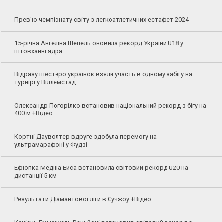
Прев'ю чемпіонату світу з легкоатлетичних естафет 2024
15-річна Ангеліна Шепель оновила рекорд України U18 у
штовханні ядра
Відразу шестеро українок взяли участь в одному забігу на
турнірі у Віллемстад
Олександр Погорілко встановив національний рекорд з бігу на
400 м +Відео
Кортні Дауволтер вдруге здобула перемогу на
ультрамарафоні у Фудзі
Ефіопка Медіна Ейса встановила світовий рекорд U20 на
дистанції 5 км
Результати Діамантової ліги в Сучжоу +Відео