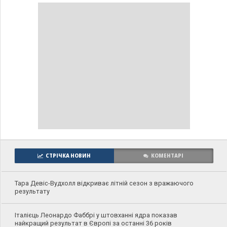
СТРІЧКА НОВИН
КОМЕНТАРІ
Тара Девіс-Вудхолл відкриває літній сезон з вражаючого
результату
Італієць Леонардо Фаббрі у штовханні ядра показав
найкращий результат в Європі за останні 36 років