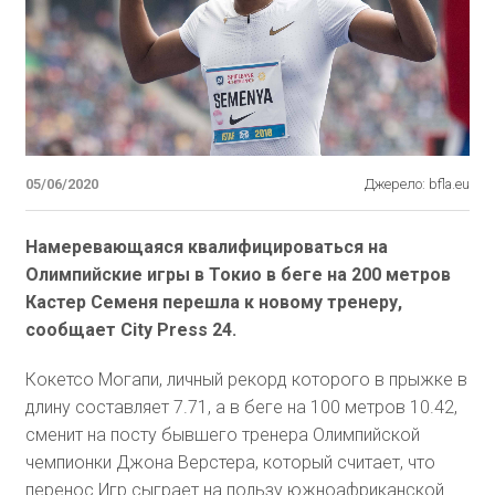
05/06/2020
Джерело: bfla.eu
Намеревающаяся квалифицироваться на
Олимпийские игры в Токио в беге на 200 метров
Кастер Семеня перешла к новому тренеру,
сообщает City Press 24.
Кокетсо Могапи, личный рекорд которого в прыжке в
длину составляет 7.71, а в беге на 100 метров 10.42,
сменит на посту бывшего тренера Олимпийской
чемпионки Джона Верстера, который считает, что
перенос Игр сыграет на пользу южноафриканской