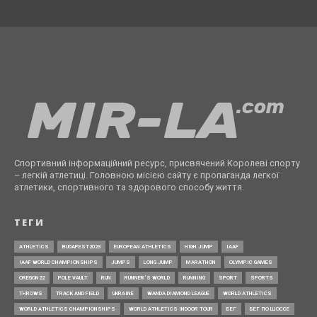
Спортивний інформаційний ресурс, присвячений Королеві спорту
– легкій атлетиці. Головною місією сайту є пропаганда легкої
атлетики, спортивного та здорового способу життя.
ТЕГИ
ATHLETICS
BUDAPEST2023
EUROPEAN ATHLETICS
HIGH JUMP
IAAF
IAAF WORLD CHAMPIONSHIPS
JUMPS
LONG JUMP
MARATHON
OLYMPIC GAMES
OREGON22
POLE VAULT
RUN
RUNNER’S WORLD
RUNNING
SPORT
SPORTS
THROWS
TRACK AND FIELD
UKRAINE
WANDA DIAMOND LEAGUE
WORLD ATHLETICS
WORLD ATHLETICS CHAMPIONSHIPS
WORLD ATHLETICS INDOOR TOUR
БЕГ
БЕГ ПО ШОССЕ