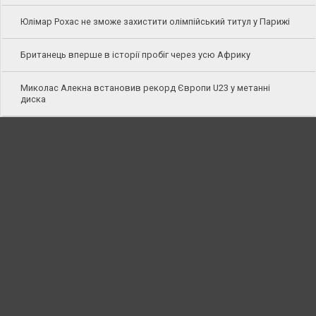
Юлімар Рохас не зможе захистити олімпійський титул у Парижі
Британець вперше в історії пробіг через усю Африку
Миколас Алекна встановив рекорд Європи U23 у метанні
диска