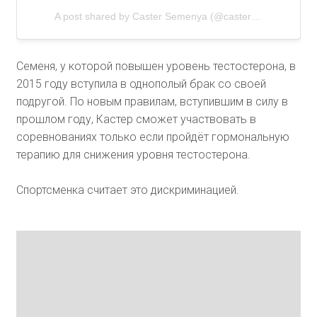
A post shared by
Caster Semenya
(@castersemenya800m) on
Семеня, у которой повышен уровень тестостерона, в
2015 году вступила в однополый брак со своей
подругой. По новым правилам, вступившим в силу в
прошлом году, Кастер сможет участвовать в
соревнованиях только если пройдёт гормональную
терапию для снижения уровня тестостерона.
Спортсменка считает это дискриминацией.