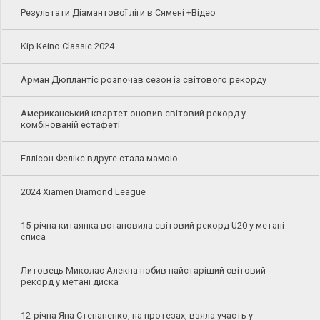
Результати Діамантової ліги в Сямені +Відео
Kip Keino Classic 2024
Арман Дюплантіс розпочав сезон із світового рекорду
Американський квартет оновив світовий рекорд у
комбінованій естафеті
Еллісон Фелікс вдруге стала мамою
2024 Xiamen Diamond League
15-річна китаянка встановила світовий рекорд U20 у метані
списа
Литовець Миколас Алекна побив найстаріший світовий
рекорд у метані диска
12-річна Яна Степаненко, на протезах, взяла участь у