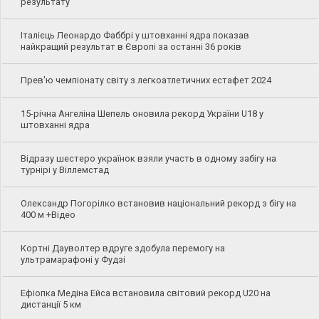
результату
Італієць Леонардо Фаббрі у штовханні ядра показав
найкращий результат в Європі за останні 36 років
Прев'ю чемпіонату світу з легкоатлетичних естафет 2024
15-річна Ангеліна Шепель оновила рекорд України U18 у
штовханні ядра
Відразу шестеро українок взяли участь в одному забігу на
турнірі у Віллемстад
Олександр Погорілко встановив національний рекорд з бігу на
400 м +Відео
Кортні Дауволтер вдруге здобула перемогу на
ультрамарафоні у Фудзі
Ефіопка Медіна Ейса встановила світовий рекорд U20 на
дистанції 5 км