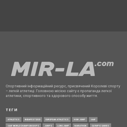
Спортивний інформаційний ресурс, присвячений Королеві спорту
– легкій атлетиці. Головною місією сайту є пропаганда легкої
атлетики, спортивного та здорового способу життя.
ТЕГИ
ATHLETICS
BUDAPEST2023
EUROPEAN ATHLETICS
HIGH JUMP
IAAF
IAAF WORLD CHAMPIONSHIPS
JUMPS
LONG JUMP
MARATHON
OLYMPIC GAMES