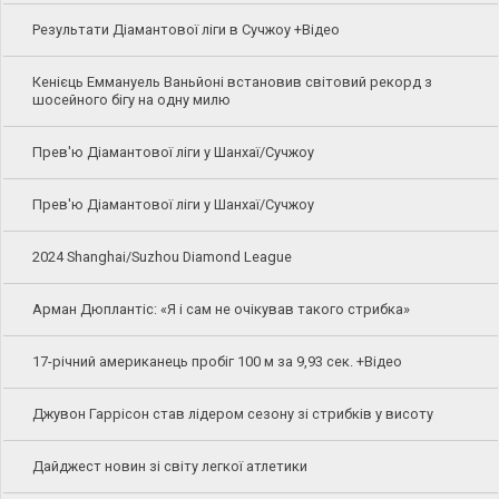
Результати Діамантової ліги в Сучжоу +Відео
Кенієць Еммануель Ваньйоні встановив світовий рекорд з
шосейного бігу на одну милю
Прев'ю Діамантової ліги у Шанхаї/Сучжоу
Прев'ю Діамантової ліги у Шанхаї/Сучжоу
2024 Shanghai/Suzhou Diamond League
Арман Дюплантіс: «Я і сам не очікував такого стрибка»
17-річний американець пробіг 100 м за 9,93 сек. +Відео
Джувон Гаррісон став лідером сезону зі стрибків у висоту
Дайджест новин зі світу легкої атлетики