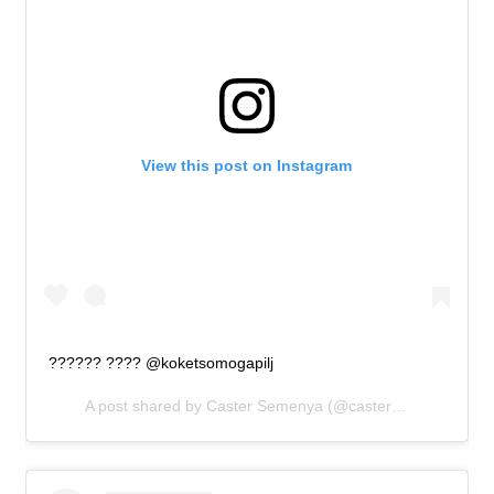
View this post on Instagram
?????? ???? @koketsomogapilj
A post shared by
Caster Semenya
(@castersemenya800m) on