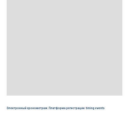
Электронный хронометраж
,
Платформа регистрации
,
timing events