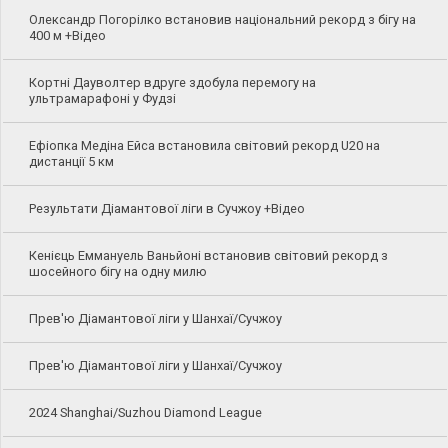
Олександр Погорілко встановив національний рекорд з бігу на
400 м +Відео
Кортні Дауволтер вдруге здобула перемогу на
ультрамарафоні у Фудзі
Ефіопка Медіна Ейса встановила світовий рекорд U20 на
дистанції 5 км
Результати Діамантової ліги в Сучжоу +Відео
Кенієць Еммануель Ваньйоні встановив світовий рекорд з
шосейного бігу на одну милю
Прев'ю Діамантової ліги у Шанхаї/Сучжоу
Прев'ю Діамантової ліги у Шанхаї/Сучжоу
2024 Shanghai/Suzhou Diamond League