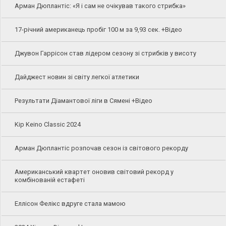
Арман Дюплантіс: «Я і сам не очікував такого стрибка»
17-річний американець пробіг 100 м за 9,93 сек. +Відео
Джувон Гаррісон став лідером сезону зі стрибків у висоту
Дайджест новин зі світу легкої атлетики
Результати Діамантової ліги в Сямені +Відео
Kip Keino Classic 2024
Арман Дюплантіс розпочав сезон із світового рекорду
Американський квартет оновив світовий рекорд у
комбінованій естафеті
Еллісон Фелікс вдруге стала мамою