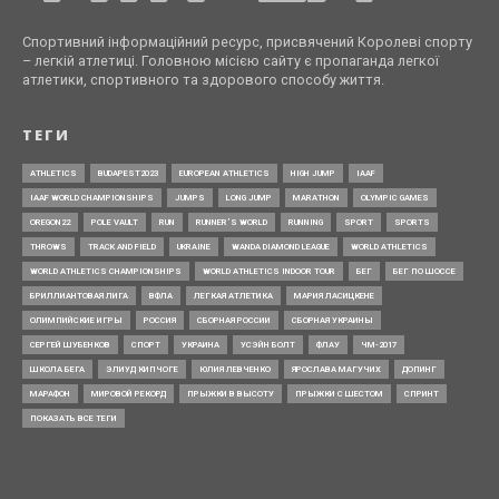
Спортивний інформаційний ресурс, присвячений Королеві спорту
– легкій атлетиці. Головною місією сайту є пропаганда легкої
атлетики, спортивного та здорового способу життя.
ТЕГИ
ATHLETICS
BUDAPEST2023
EUROPEAN ATHLETICS
HIGH JUMP
IAAF
IAAF WORLD CHAMPIONSHIPS
JUMPS
LONG JUMP
MARATHON
OLYMPIC GAMES
OREGON22
POLE VAULT
RUN
RUNNER’S WORLD
RUNNING
SPORT
SPORTS
THROWS
TRACK AND FIELD
UKRAINE
WANDA DIAMOND LEAGUE
WORLD ATHLETICS
WORLD ATHLETICS CHAMPIONSHIPS
WORLD ATHLETICS INDOOR TOUR
БЕГ
БЕГ ПО ШОССЕ
БРИЛЛИАНТОВАЯ ЛИГА
ВФЛА
ЛЕГКАЯ АТЛЕТИКА
МАРИЯ ЛАСИЦКЕНЕ
ОЛИМПИЙСКИЕ ИГРЫ
РОССИЯ
СБОРНАЯ РОССИИ
СБОРНАЯ УКРАИНЫ
СЕРГЕЙ ШУБЕНКОВ
СПОРТ
УКРАИНА
УСЭЙН БОЛТ
ФЛАУ
ЧМ-2017
ШКОЛА БЕГА
ЭЛИУД КИПЧОГЕ
ЮЛИЯ ЛЕВЧЕНКО
ЯРОСЛАВА МАГУЧИХ
ДОПИНГ
МАРАФОН
МИРОВОЙ РЕКОРД
ПРЫЖКИ В ВЫСОТУ
ПРЫЖКИ С ШЕСТОМ
СПРИНТ
ПОКАЗАТЬ ВСЕ ТЕГИ