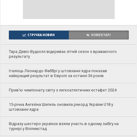
СТРІЧКА НОВИН
КОМЕНТАРІ
Тара Девіс-Вудхолл відкриває літній сезон з вражаючого
результату
Італієць Леонардо Фаббрі у штовханні ядра показав
найкращий результат в Європі за останні 36 років
Прев'ю чемпіонату світу з легкоатлетичних естафет 2024
15-річна Ангеліна Шепель оновила рекорд України U18 у
штовханні ядра
Відразу шестеро українок взяли участь в одному забігу на
турнірі у Віллемстад