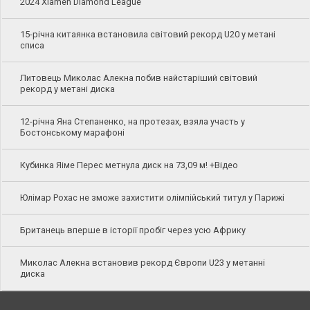
2024 Xiamen Diamond League
15-річна китаянка встановила світовий рекорд U20 у метані
списа
Литовець Миколас Алекна побив найстаріший світовий
рекорд у метані диска
12-річна Яна Степаненко, на протезах, взяла участь у
Бостонському марафоні
Кубинка Яіме Перес метнула диск на 73,09 м! +Відео
Юлімар Рохас не зможе захистити олімпійський титул у Парижі
Британець вперше в історії пробіг через усю Африку
Миколас Алекна встановив рекорд Європи U23 у метанні
диска