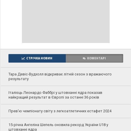
СТРІЧКА НОВИН
КОМЕНТАРІ
Тара Девіс-Вудхолл відкриває літній сезон з вражаючого
результату
Італієць Леонардо Фаббрі у штовханні ядра показав
найкращий результат в Європі за останні 36 років
Прев'ю чемпіонату світу з легкоатлетичних естафет 2024
15-річна Ангеліна Шепель оновила рекорд України U18 у
штовханні ядра