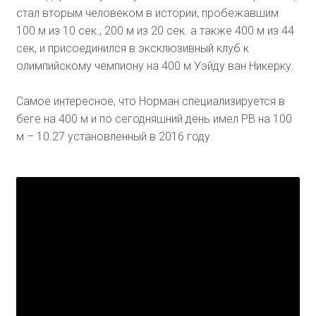
стал вторым человеком в истории, пробежавшим
100 м из 10 сек., 200 м из 20 сек. а также 400 м из 44
сек, и присоединился в эксклюзивный клуб к
олимпийскому чемпиону на 400 м Уэйду ван Никерку.
Самое интересное, что Норман специализируется в
беге на 400 м и по сегодняшний день имел PB на 100
м – 10.27 установленный в 2016 году.