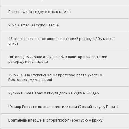
Еллісон Фелікс вдруге стала мамою
2024 Xiamen Diamond League
15-річна китаянка встановила світовий рекорд U20 у метані
списа
Литовець Миколас Алекна побив найстаріший світовий
рекорд у метані диска
12-річна Яна Степаненко, на протезах, взяла участь у
Бостонському марафоні
Кубинка Яіме Перес метнула диск на 73,09 м! +Відео
Юлімар Рохас не зможе захистити олімпійський титул у Парижі
Британець вперше в історії пробіг через усю Африку