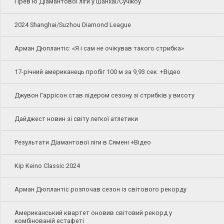
Прев'ю Діамантової ліги у Шанхаї/Сучжоу
2024 Shanghai/Suzhou Diamond League
Арман Дюплантіс: «Я і сам не очікував такого стрибка»
17-річний американець пробіг 100 м за 9,93 сек. +Відео
Джувон Гаррісон став лідером сезону зі стрибків у висоту
Дайджест новин зі світу легкої атлетики
Результати Діамантової ліги в Сямені +Відео
Kip Keino Classic 2024
Арман Дюплантіс розпочав сезон із світового рекорду
Американський квартет оновив світовий рекорд у
комбінованій естафеті