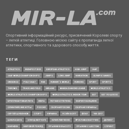
Спортивний інформаційний ресурс, присвячений Королеві спорту
– легкій атлетиці. Головною місією сайту є пропаганда легкої
атлетики, спортивного та здорового способу життя.
ТЕГИ
ATHLETICS
BUDAPEST2023
EUROPEAN ATHLETICS
HIGH JUMP
IAAF
IAAF WORLD CHAMPIONSHIPS
JUMPS
LONG JUMP
MARATHON
OLYMPIC GAMES
OREGON22
POLE VAULT
RUN
RUNNER’S WORLD
RUNNING
SPORT
SPORTS
THROWS
TRACK AND FIELD
UKRAINE
WANDA DIAMOND LEAGUE
WORLD ATHLETICS
WORLD ATHLETICS CHAMPIONSHIPS
WORLD ATHLETICS INDOOR TOUR
БЕГ
БЕГ ПО ШОССЕ
БРИЛЛИАНТОВАЯ ЛИГА
ВФЛА
ЛЕГКАЯ АТЛЕТИКА
МАРИЯ ЛАСИЦКЕНЕ
ОЛИМПИЙСКИЕ ИГРЫ
РОССИЯ
СБОРНАЯ РОССИИ
СБОРНАЯ УКРАИНЫ
СЕРГЕЙ ШУБЕНКОВ
СПОРТ
УКРАИНА
УСЭЙН БОЛТ
ФЛАУ
ЧМ-2017
ШКОЛА БЕГА
ЭЛИУД КИПЧОГЕ
ЮЛИЯ ЛЕВЧЕНКО
ЯРОСЛАВА МАГУЧИХ
ДОПИНГ
МАРАФОН
МИРОВОЙ РЕКОРД
ПРЫЖКИ В ВЫСОТУ
ПРЫЖКИ С ШЕСТОМ
СПРИНТ