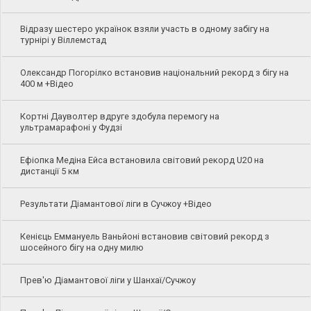
Відразу шестеро українок взяли участь в одному забігу на
турнірі у Віллемстад
Олександр Погорілко встановив національний рекорд з бігу на
400 м +Відео
Кортні Дауволтер вдруге здобула перемогу на
ультрамарафоні у Фудзі
Ефіопка Медіна Ейса встановила світовий рекорд U20 на
дистанції 5 км
Результати Діамантової ліги в Сучжоу +Відео
Кенієць Еммануель Ваньйоні встановив світовий рекорд з
шосейного бігу на одну милю
Прев'ю Діамантової ліги у Шанхаї/Сучжоу