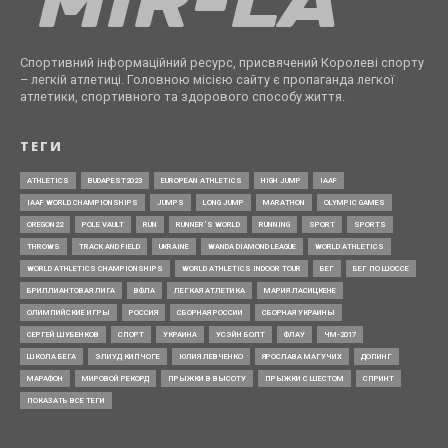
Спортивний інформаційний ресурс, присвячений Королеві спорту
– легкій атлетиці. Головною місією сайту є пропаганда легкої
атлетики, спортивного та здорового способу життя.
ТЕГИ
ATHLETICS
BUDAPEST2023
EUROPEAN ATHLETICS
HIGH JUMP
IAAF
IAAF WORLD CHAMPIONSHIPS
JUMPS
LONG JUMP
MARATHON
OLYMPIC GAMES
OREGON22
POLE VAULT
RUN
RUNNER’S WORLD
RUNNING
SPORT
SPORTS
THROWS
TRACK AND FIELD
UKRAINE
WANDA DIAMOND LEAGUE
WORLD ATHLETICS
WORLD ATHLETICS CHAMPIONSHIPS
WORLD ATHLETICS INDOOR TOUR
БЕГ
БЕГ ПО ШОССЕ
БРИЛЛИАНТОВАЯ ЛИГА
ВФЛА
ЛЕГКАЯ АТЛЕТИКА
МАРИЯ ЛАСИЦКЕНЕ
ОЛИМПИЙСКИЕ ИГРЫ
РОССИЯ
СБОРНАЯ РОССИИ
СБОРНАЯ УКРАИНЫ
СЕРГЕЙ ШУБЕНКОВ
СПОРТ
УКРАИНА
УСЭЙН БОЛТ
ФЛАУ
ЧМ-2017
ШКОЛА БЕГА
ЭЛИУД КИПЧОГЕ
ЮЛИЯ ЛЕВЧЕНКО
ЯРОСЛАВА МАГУЧИХ
ДОПИНГ
МАРАФОН
МИРОВОЙ РЕКОРД
ПРЫЖКИ В ВЫСОТУ
ПРЫЖКИ С ШЕСТОМ
СПРИНТ
ПОКАЗАТЬ ВСЕ ТЕГИ