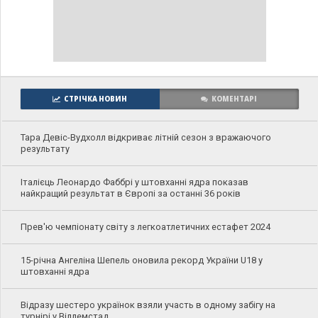
СТРІЧКА НОВИН
КОМЕНТАРІ
Тара Девіс-Вудхолл відкриває літній сезон з вражаючого
результату
Італієць Леонардо Фаббрі у штовханні ядра показав
найкращий результат в Європі за останні 36 років
Прев'ю чемпіонату світу з легкоатлетичних естафет 2024
15-річна Ангеліна Шепель оновила рекорд України U18 у
штовханні ядра
Відразу шестеро українок взяли участь в одному забігу на
турнірі у Віллемстад