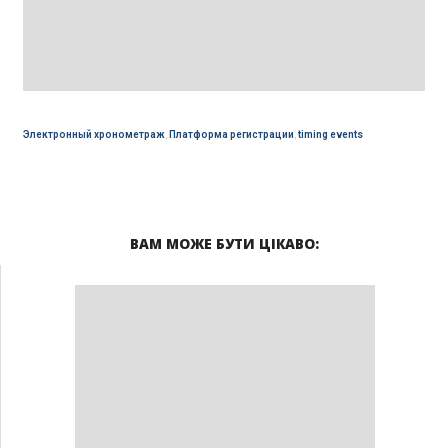
Электронный хронометраж
,
Платформа регистрации
,
timing events
ВАМ МОЖЕ БУТИ ЦІКАВО: