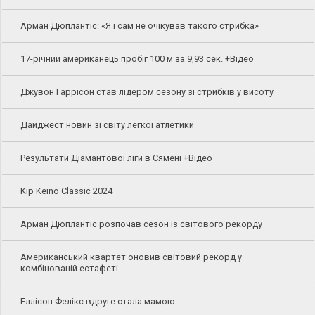
Арман Дюплантіс: «Я і сам не очікував такого стрибка»
17-річний американець пробіг 100 м за 9,93 сек. +Відео
Джувон Гаррісон став лідером сезону зі стрибків у висоту
Дайджест новин зі світу легкої атлетики
Результати Діамантової ліги в Сямені +Відео
Kip Keino Classic 2024
Арман Дюплантіс розпочав сезон із світового рекорду
Американський квартет оновив світовий рекорд у
комбінованій естафеті
Еллісон Фелікс вдруге стала мамою