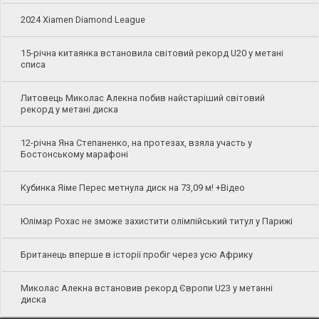
2024 Xiamen Diamond League
15-річна китаянка встановила світовий рекорд U20 у метані
списа
Литовець Миколас Алекна побив найстаріший світовий
рекорд у метані диска
12-річна Яна Степаненко, на протезах, взяла участь у
Бостонському марафоні
Кубинка Яіме Перес метнула диск на 73,09 м! +Відео
Юлімар Рохас не зможе захистити олімпійський титул у Парижі
Британець вперше в історії пробіг через усю Африку
Миколас Алекна встановив рекорд Європи U23 у метанні
диска