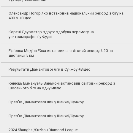
Олександр Погорілко встановив національний рекорд з бігу на
400 м +Відео
Кортні Дауволтер вдруге здобула перемогу на
ультрамарафоні у Фудзі
Ефіопка Медіна Ейса встановила світовий рекорд U20 на
дистанції 5 км
Результати Діамантової ліги в Сучжоу +Відео
Кенієць Еммануель Ваньйоні встановив світовий рекорд з
шосейного бігу на одну милю
Прев'ю Діамантової ліги у Шанхаї/Сучжоу
Прев'ю Діамантової ліги у Шанхаї/Сучжоу
2024 Shanghai/Suzhou Diamond League