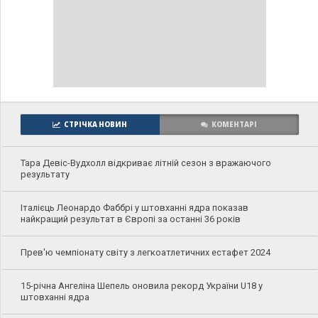
СТРІЧКА НОВИН
КОМЕНТАРІ
Тара Девіс-Вудхолл відкриває літній сезон з вражаючого
результату
Італієць Леонардо Фаббрі у штовханні ядра показав
найкращий результат в Європі за останні 36 років
Прев'ю чемпіонату світу з легкоатлетичних естафет 2024
15-річна Ангеліна Шепель оновила рекорд України U18 у
штовханні ядра