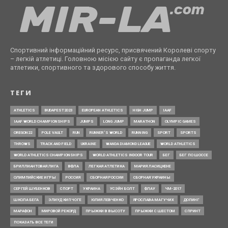
Спортивний інформаційний ресурс, присвячений Королеві спорту
– легкій атлетиці. Головною місією сайту є пропаганда легкої
атлетики, спортивного та здорового способу життя.
ТЕГИ
ATHLETICS
BUDAPEST2023
EUROPEAN ATHLETICS
HIGH JUMP
IAAF
IAAF WORLD CHAMPIONSHIPS
JUMPS
LONG JUMP
MARATHON
OLYMPIC GAMES
OREGON22
POLE VAULT
RUN
RUNNER’S WORLD
RUNNING
SPORT
SPORTS
THROWS
TRACK AND FIELD
UKRAINE
WANDA DIAMOND LEAGUE
WORLD ATHLETICS
WORLD ATHLETICS CHAMPIONSHIPS
WORLD ATHLETICS INDOOR TOUR
БЕГ
БЕГ ПО ШОССЕ
БРИЛЛИАНТОВАЯ ЛИГА
ВФЛА
ЛЕГКАЯ АТЛЕТИКА
МАРИЯ ЛАСИЦКЕНЕ
ОЛИМПИЙСКИЕ ИГРЫ
РОССИЯ
СБОРНАЯ РОССИИ
СБОРНАЯ УКРАИНЫ
СЕРГЕЙ ШУБЕНКОВ
СПОРТ
УКРАИНА
УСЭЙН БОЛТ
ФЛАУ
ЧМ-2017
ШКОЛА БЕГА
ЭЛИУД КИПЧОГЕ
ЮЛИЯ ЛЕВЧЕНКО
ЯРОСЛАВА МАГУЧИХ
ДОПИНГ
МАРАФОН
МИРОВОЙ РЕКОРД
ПРЫЖКИ В ВЫСОТУ
ПРЫЖКИ С ШЕСТОМ
СПРИНТ
ПОКАЗАТЬ ВСЕ ТЕГИ