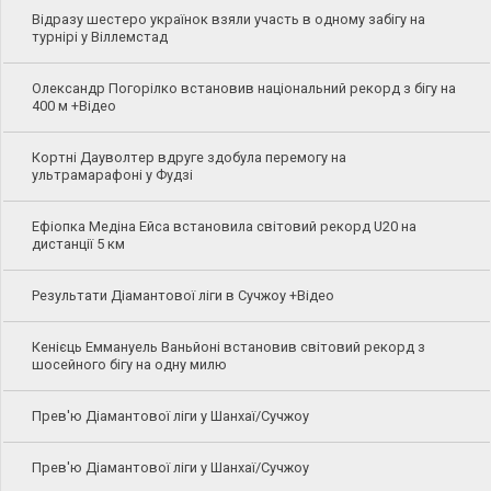
Відразу шестеро українок взяли участь в одному забігу на
турнірі у Віллемстад
Олександр Погорілко встановив національний рекорд з бігу на
400 м +Відео
Кортні Дауволтер вдруге здобула перемогу на
ультрамарафоні у Фудзі
Ефіопка Медіна Ейса встановила світовий рекорд U20 на
дистанції 5 км
Результати Діамантової ліги в Сучжоу +Відео
Кенієць Еммануель Ваньйоні встановив світовий рекорд з
шосейного бігу на одну милю
Прев'ю Діамантової ліги у Шанхаї/Сучжоу
Прев'ю Діамантової ліги у Шанхаї/Сучжоу