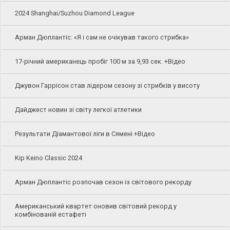
2024 Shanghai/Suzhou Diamond League
Арман Дюплантіс: «Я і сам не очікував такого стрибка»
17-річний американець пробіг 100 м за 9,93 сек. +Відео
Джувон Гаррісон став лідером сезону зі стрибків у висоту
Дайджест новин зі світу легкої атлетики
Результати Діамантової ліги в Сямені +Відео
Kip Keino Classic 2024
Арман Дюплантіс розпочав сезон із світового рекорду
Американський квартет оновив світовий рекорд у
комбінованій естафеті