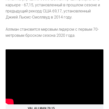
карьере - 67,15, установленный в прошлом сезоне и
предыдущий рекорд США 69,17, установленный
Джией Льюис-Смоллвуд в 2014 году.
Аллман становится мировым лидером с первым 70-
метровым броском сезона 2020 года.
VAL ALLMAN 70.15