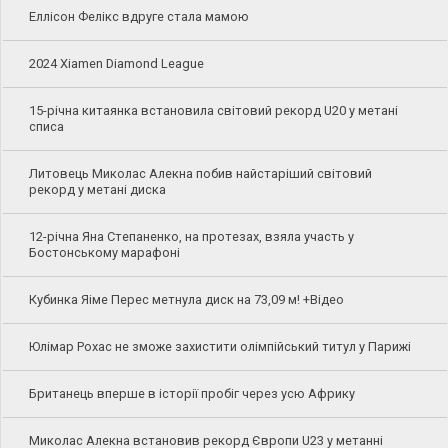
Еллісон Фелікс вдруге стала мамою
2024 Xiamen Diamond League
15-річна китаянка встановила світовий рекорд U20 у метані
списа
Литовець Миколас Алекна побив найстаріший світовий
рекорд у метані диска
12-річна Яна Степаненко, на протезах, взяла участь у
Бостонському марафоні
Кубинка Яіме Перес метнула диск на 73,09 м! +Відео
Юлімар Рохас не зможе захистити олімпійський титул у Парижі
Британець вперше в історії пробіг через усю Африку
Миколас Алекна встановив рекорд Європи U23 у метанні