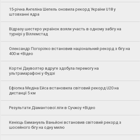
15-річна Ангеліна Шепель оновила рекорд України U18 у
штовханні ядра
Відразу шестеро українок взяли участь в одному забігу на
турнірі у Віллемстад
Олександр Погорілко встановив національний рекорд з бігу на
400 м +Відео
Кортні Дауволтер вдруге здобула перемогу на
ультрамарафоні у Фудзі
Ефіопка Медіна Ейса встановила світовий рекорд U20 на
дистанції 5 км
Результати Діамантової ліги в Сучжоу +Відео
Кенієць Еммануель Ваньйоні встановив світовий рекорд з
шосейного бігу на одну милю