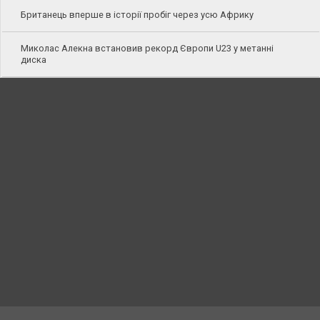
Британець вперше в історії пробіг через усю Африку
Миколас Алекна встановив рекорд Європи U23 у метанні
диска