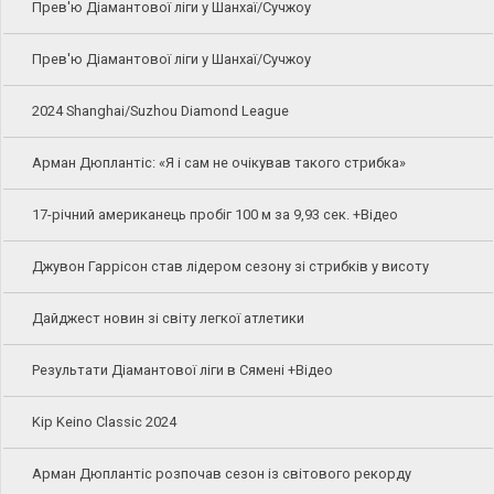
Прев'ю Діамантової ліги у Шанхаї/Сучжоу
Прев'ю Діамантової ліги у Шанхаї/Сучжоу
2024 Shanghai/Suzhou Diamond League
Арман Дюплантіс: «Я і сам не очікував такого стрибка»
17-річний американець пробіг 100 м за 9,93 сек. +Відео
Джувон Гаррісон став лідером сезону зі стрибків у висоту
Дайджест новин зі світу легкої атлетики
Результати Діамантової ліги в Сямені +Відео
Kip Keino Classic 2024
Арман Дюплантіс розпочав сезон із світового рекорду