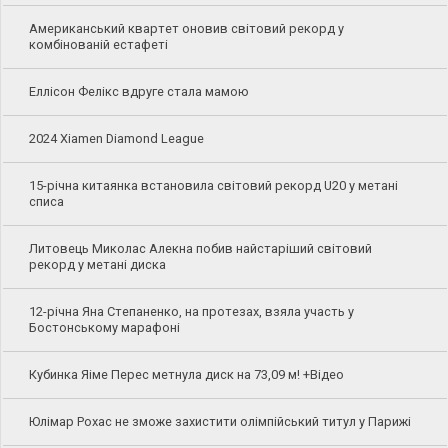
Американський квартет оновив світовий рекорд у
комбінованій естафеті
Еллісон Фелікс вдруге стала мамою
2024 Xiamen Diamond League
15-річна китаянка встановила світовий рекорд U20 у метані
списа
Литовець Миколас Алекна побив найстаріший світовий
рекорд у метані диска
12-річна Яна Степаненко, на протезах, взяла участь у
Бостонському марафоні
Кубинка Яіме Перес метнула диск на 73,09 м! +Відео
Юлімар Рохас не зможе захистити олімпійський титул у Парижі