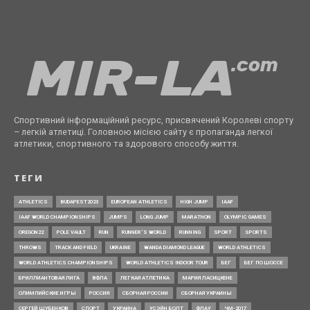
Спортивний інформаційний ресурс, присвячений Королеві спорту
– легкій атлетиці. Головною місією сайту є пропаганда легкої
атлетики, спортивного та здорового способу життя.
ТЕГИ
ATHLETICS
BUDAPEST2023
EUROPEAN ATHLETICS
HIGH JUMP
IAAF
IAAF WORLD CHAMPIONSHIPS
JUMPS
LONG JUMP
MARATHON
OLYMPIC GAMES
OREGON22
POLE VAULT
RUN
RUNNER’S WORLD
RUNNING
SPORT
SPORTS
THROWS
TRACK AND FIELD
UKRAINE
WANDA DIAMOND LEAGUE
WORLD ATHLETICS
WORLD ATHLETICS CHAMPIONSHIPS
WORLD ATHLETICS INDOOR TOUR
БЕГ
БЕГ ПО ШОССЕ
БРИЛЛИАНТОВАЯ ЛИГА
ВФЛА
ЛЕГКАЯ АТЛЕТИКА
МАРИЯ ЛАСИЦКЕНЕ
ОЛИМПИЙСКИЕ ИГРЫ
РОССИЯ
СБОРНАЯ РОССИИ
СБОРНАЯ УКРАИНЫ
СЕРГЕЙ ШУБЕНКОВ
СПОРТ
УКРАИНА
УСЭЙН БОЛТ
ФЛАУ
ЧМ-2017