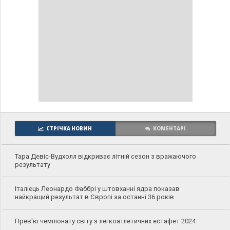
СТРІЧКА НОВИН
КОМЕНТАРІ
Тара Девіс-Вудхолл відкриває літній сезон з вражаючого
результату
Італієць Леонардо Фаббрі у штовханні ядра показав
найкращий результат в Європі за останні 36 років
Прев'ю чемпіонату світу з легкоатлетичних естафет 2024