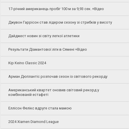
17-річний американець пробіг 100 м за 9,93 сек. +Відео
Джувон Гаррісон став лідером сезону зі стрибків у висоту
Дайджест новин зі світу легкої атлетики
Результати Діамантової ліги в Сямені +Відео
Kip Keino Classic 2024
Арман Дюплантіс розпочав сезон із світового рекорду
Американський квартет оновив світовий рекорд у
комбінованій естафеті
Еллісон Фелікс вдруге стала мамою
2024 Xiamen Diamond League