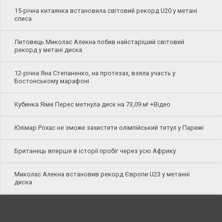
15-річна китаянка встановила світовий рекорд U20 у метані
списа
Литовець Миколас Алекна побив найстаріший світовий
рекорд у метані диска
12-річна Яна Степаненко, на протезах, взяла участь у
Бостонському марафоні
Кубинка Яіме Перес метнула диск на 73,09 м! +Відео
Юлімар Рохас не зможе захистити олімпійський титул у Парижі
Британець вперше в історії пробіг через усю Африку
Миколас Алекна встановив рекорд Європи U23 у метанні
диска