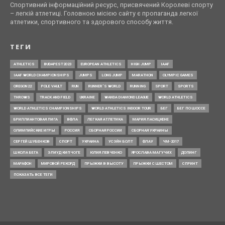
Спортивний інформаційний ресурс, присвячений Королеві спорту
– легкій атлетиці. Головною місією сайту є пропаганда легкої
атлетики, спортивного та здорового способу життя.
ТЕГИ
ATHLETICS
BUDAPEST2023
EUROPEAN ATHLETICS
HIGH JUMP
IAAF
IAAF WORLD CHAMPIONSHIPS
JUMPS
LONG JUMP
MARATHON
OLYMPIC GAMES
OREGON22
POLE VAULT
RUN
RUNNER’S WORLD
RUNNING
SPORT
SPORTS
THROWS
TRACK AND FIELD
UKRAINE
WANDA DIAMOND LEAGUE
WORLD ATHLETICS
WORLD ATHLETICS CHAMPIONSHIPS
WORLD ATHLETICS INDOOR TOUR
БЕГ
БЕГ ПО ШОССЕ
БРИЛЛИАНТОВАЯ ЛИГА
ВФЛА
ЛЕГКАЯ АТЛЕТИКА
МАРИЯ ЛАСИЦКЕНЕ
ОЛИМПИЙСКИЕ ИГРЫ
РОССИЯ
СБОРНАЯ РОССИИ
СБОРНАЯ УКРАИНЫ
СЕРГЕЙ ШУБЕНКОВ
СПОРТ
УКРАИНА
УСЭЙН БОЛТ
ФЛАУ
ЧМ-2017
ШКОЛА БЕГА
ЭЛИУД КИПЧОГЕ
ЮЛИЯ ЛЕВЧЕНКО
ЯРОСЛАВА МАГУЧИХ
ДОПИНГ
МАРАФОН
МИРОВОЙ РЕКОРД
ПРЫЖКИ В ВЫСОТУ
ПРЫЖКИ С ШЕСТОМ
СПРИНТ
ПОКАЗАТЬ ВСЕ ТЕГИ