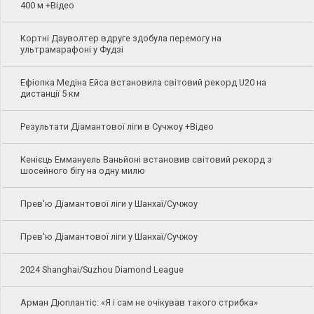
400 м +Відео
Кортні Дауволтер вдруге здобула перемогу на
ультрамарафоні у Фудзі
Ефіопка Медіна Ейса встановила світовий рекорд U20 на
дистанції 5 км
Результати Діамантової ліги в Сучжоу +Відео
Кенієць Еммануель Ваньйоні встановив світовий рекорд з
шосейного бігу на одну милю
Прев'ю Діамантової ліги у Шанхаї/Сучжоу
Прев'ю Діамантової ліги у Шанхаї/Сучжоу
2024 Shanghai/Suzhou Diamond League
Арман Дюплантіс: «Я і сам не очікував такого стрибка»