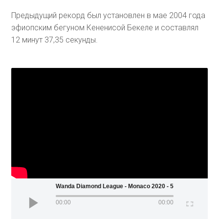
Предыдущий рекорд был установлен в мае 2004 года
эфиопским бегуном Кененисой Бекеле и составлял
12 минут 37,35 секунды.
Wanda Diamond League - Monaco 2020 - 5000m (Men)
00:00
00:00