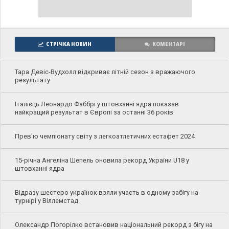
СТРІЧКА НОВИН
КОМЕНТАРІ
Тара Девіс-Вудхолл відкриває літній сезон з вражаючого
результату
Італієць Леонардо Фаббрі у штовханні ядра показав
найкращий результат в Європі за останні 36 років
Прев'ю чемпіонату світу з легкоатлетичних естафет 2024
15-річна Ангеліна Шепель оновила рекорд України U18 у
штовханні ядра
Відразу шестеро українок взяли участь в одному забігу на
турнірі у Віллемстад
Олександр Погорілко встановив національний рекорд з бігу на