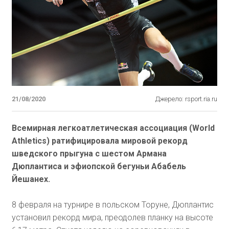
21/08/2020
Джерело: rsport.ria.ru
Всемирная легкоатлетическая ассоциация (World
Athletics) ратифицировала мировой рекорд
шведского прыгуна с шестом Армана
Дюплантиса и эфиопской бегуньи Абабель
Йешанех.
8 февраля на турнире в польском Торуне, Дюплантис
установил рекорд мира, преодолев планку на высоте