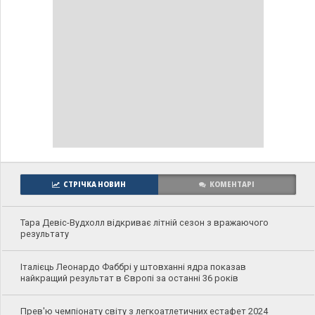
СТРІЧКА НОВИН
КОМЕНТАРІ
Тара Девіс-Вудхолл відкриває літній сезон з вражаючого
результату
Італієць Леонардо Фаббрі у штовханні ядра показав
найкращий результат в Європі за останні 36 років
Прев'ю чемпіонату світу з легкоатлетичних естафет 2024