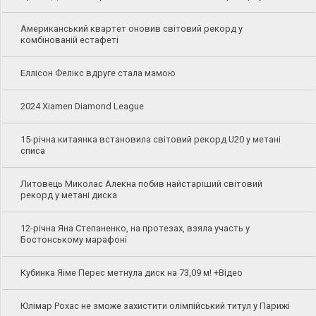
Американський квартет оновив світовий рекорд у
комбінованій естафеті
Еллісон Фелікс вдруге стала мамою
2024 Xiamen Diamond League
15-річна китаянка встановила світовий рекорд U20 у метані
списа
Литовець Миколас Алекна побив найстаріший світовий
рекорд у метані диска
12-річна Яна Степаненко, на протезах, взяла участь у
Бостонському марафоні
Кубинка Яіме Перес метнула диск на 73,09 м! +Відео
Юлімар Рохас не зможе захистити олімпійський титул у Парижі