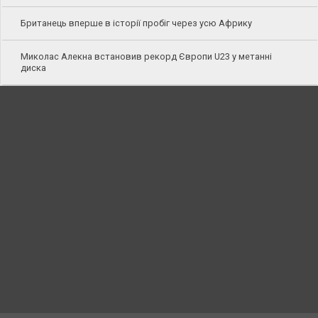
Британець вперше в історії пробіг через усю Африку
Миколас Алекна встановив рекорд Європи U23 у метанні
диска