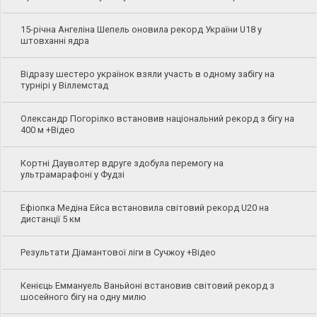
15-річна Ангеліна Шепель оновила рекорд України U18 у
штовханні ядра
Відразу шестеро українок взяли участь в одному забігу на
турнірі у Віллемстад
Олександр Погорілко встановив національний рекорд з бігу на
400 м +Відео
Кортні Дауволтер вдруге здобула перемогу на
ультрамарафоні у Фудзі
Ефіопка Медіна Ейса встановила світовий рекорд U20 на
дистанції 5 км
Результати Діамантової ліги в Сучжоу +Відео
Кенієць Еммануель Ваньйоні встановив світовий рекорд з
шосейного бігу на одну милю