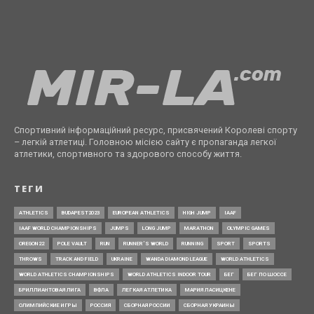
Спортивний інформаційний ресурс, присвячений Королеві спорту
– легкій атлетиці. Головною місією сайту є пропаганда легкої
атлетики, спортивного та здорового способу життя.
ТЕГИ
ATHLETICS
BUDAPEST2023
EUROPEAN ATHLETICS
HIGH JUMP
IAAF
IAAF WORLD CHAMPIONSHIPS
JUMPS
LONG JUMP
MARATHON
OLYMPIC GAMES
OREGON22
POLE VAULT
RUN
RUNNER’S WORLD
RUNNING
SPORT
SPORTS
THROWS
TRACK AND FIELD
UKRAINE
WANDA DIAMOND LEAGUE
WORLD ATHLETICS
WORLD ATHLETICS CHAMPIONSHIPS
WORLD ATHLETICS INDOOR TOUR
БЕГ
БЕГ ПО ШОССЕ
БРИЛЛИАНТОВАЯ ЛИГА
ВФЛА
ЛЕГКАЯ АТЛЕТИКА
МАРИЯ ЛАСИЦКЕНЕ
ОЛИМПИЙСКИЕ ИГРЫ
РОССИЯ
СБОРНАЯ РОССИИ
СБОРНАЯ УКРАИНЫ