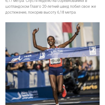
6,17 метра. Спустя неделю на соревнованиях в
шотландском Глазго 20-летний швед побил свое же
достижение, покорив высоту 6,18 метра.