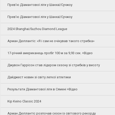
Прев'ю Діамантової ліги у Шанхаї/Сучжоу
Прев'ю Діамантової ліги у Шанхаї/Сучжоу
2024 Shanghai/Suzhou Diamond League
Арман Дюплантіс: «Я і сам не очікував такого стрибка»
17-річний американець пробіг 100 м за 9,93 сек. +Відео
Джувон Гаррісон став лідером сезону зі стрибків у висоту
Дайджест новин зі світу легкої атлетики
Результати Діамантової ліги в Сямені +Відео
Kip Keino Classic 2024
Арман Дюплантіс розпочав сезон із світового рекорду