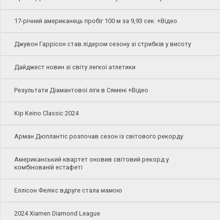
17-річний американець пробіг 100 м за 9,93 сек. +Відео
Джувон Гаррісон став лідером сезону зі стрибків у висоту
Дайджест новин зі світу легкої атлетики
Результати Діамантової ліги в Сямені +Відео
Kip Keino Classic 2024
Арман Дюплантіс розпочав сезон із світового рекорду
Американський квартет оновив світовий рекорд у
комбінованій естафеті
Еллісон Фелікс вдруге стала мамою
2024 Xiamen Diamond League