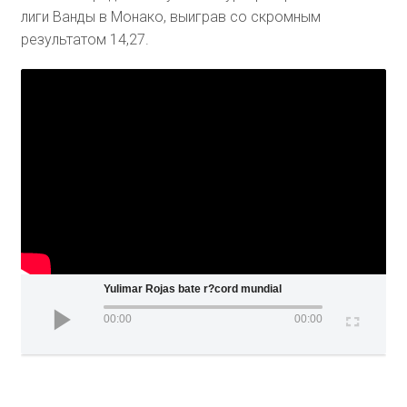
лиги Ванды в Монако, выиграв со скромным
результатом 14,27.
Yulimar Rojas bate r?cord mundial
00:00
00:00