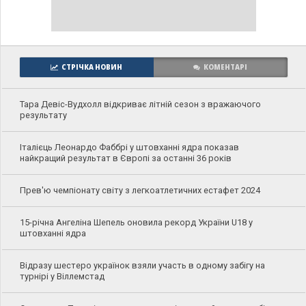
СТРІЧКА НОВИН
КОМЕНТАРІ
Тара Девіс-Вудхолл відкриває літній сезон з вражаючого
результату
Італієць Леонардо Фаббрі у штовханні ядра показав
найкращий результат в Європі за останні 36 років
Прев'ю чемпіонату світу з легкоатлетичних естафет 2024
15-річна Ангеліна Шепель оновила рекорд України U18 у
штовханні ядра
Відразу шестеро українок взяли участь в одному забігу на
турнірі у Віллемстад