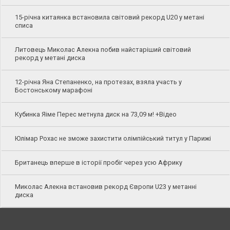
15-річна китаянка встановила світовий рекорд U20 у метані
списа
Литовець Миколас Алекна побив найстаріший світовий
рекорд у метані диска
12-річна Яна Степаненко, на протезах, взяла участь у
Бостонському марафоні
Кубинка Яіме Перес метнула диск на 73,09 м! +Відео
Юлімар Рохас не зможе захистити олімпійський титул у Парижі
Британець вперше в історії пробіг через усю Африку
Миколас Алекна встановив рекорд Європи U23 у метанні
диска