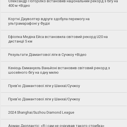
Олександр Погорілко встановив національний рекорд з бігу на
400 м +Відео
Кортні Дауволтер вдруге здобула перемогу на
ультрамарафоні у Фудзі
Ефіопка Медіна Ейса встановила світовий рекорд U20 на
дистанції 5 км
Результати Діамантової ліги в Сучжоу +Відео
Кенієць Еммануель Ваньйоні встановив світовий рекорд з
шосейного бігу на одну милю
Прев'ю Діамантової ліги у Шанхаї/Сучжоу
Прев'ю Діамантової ліги у Шанхаї/Сучжоу
2024 Shanghai/Suzhou Diamond League
Арман Дюплантіс: «Я і сам не очікував такого стрибка»