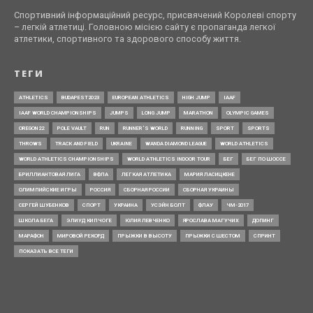
Спортивний інформаційний ресурс, присвячений Королеві спорту
– легкій атлетиці. Головною місією сайту є пропаганда легкої
атлетики, спортивного та здорового способу життя.
ТЕГИ
ATHLETICS
BUDAPEST2023
EUROPEAN ATHLETICS
HIGH JUMP
IAAF
IAAF WORLD CHAMPIONSHIPS
JUMPS
LONG JUMP
MARATHON
OLYMPIC GAMES
OREGON22
POLE VAULT
RUN
RUNNER’S WORLD
RUNNING
SPORT
SPORTS
THROWS
TRACK AND FIELD
UKRAINE
WANDA DIAMOND LEAGUE
WORLD ATHLETICS
WORLD ATHLETICS CHAMPIONSHIPS
WORLD ATHLETICS INDOOR TOUR
БЕГ
БЕГ ПО ШОССЕ
БРИЛЛИАНТОВАЯ ЛИГА
ВФЛА
ЛЕГКАЯ АТЛЕТИКА
МАРИЯ ЛАСИЦКЕНЕ
ОЛИМПИЙСКИЕ ИГРЫ
РОССИЯ
СБОРНАЯ РОССИИ
СБОРНАЯ УКРАИНЫ
СЕРГЕЙ ШУБЕНКОВ
СПОРТ
УКРАИНА
УСЭЙН БОЛТ
ФЛАУ
ЧМ-2017
ШКОЛА БЕГА
ЭЛИУД КИПЧОГЕ
ЮЛИЯ ЛЕВЧЕНКО
ЯРОСЛАВА МАГУЧИХ
ДОПИНГ
МАРАФОН
МИРОВОЙ РЕКОРД
ПРЫЖКИ В ВЫСОТУ
ПРЫЖКИ С ШЕСТОМ
СПРИНТ
ПОКАЗАТЬ ВСЕ ТЕГИ