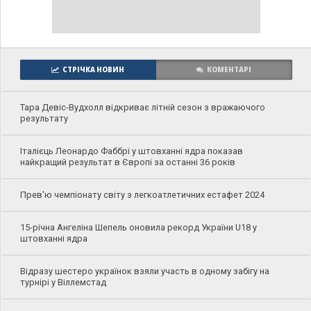
СТРІЧКА НОВИН
КОМЕНТАРІ
Тара Девіс-Вудхолл відкриває літній сезон з вражаючого
результату
Італієць Леонардо Фаббрі у штовханні ядра показав
найкращий результат в Європі за останні 36 років
Прев'ю чемпіонату світу з легкоатлетичних естафет 2024
15-річна Ангеліна Шепель оновила рекорд України U18 у
штовханні ядра
Відразу шестеро українок взяли участь в одному забігу на
турнірі у Віллемстад