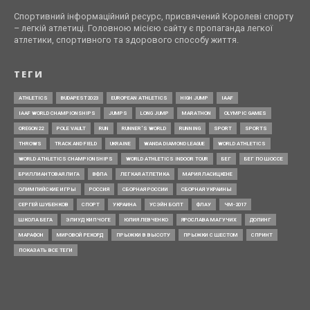
Спортивний інформаційний ресурс, присвячений Королеві спорту
– легкій атлетиці. Головною місією сайту є пропаганда легкої
атлетики, спортивного та здорового способу життя.
ТЕГИ
ATHLETICS
BUDAPEST2023
EUROPEAN ATHLETICS
HIGH JUMP
IAAF
IAAF WORLD CHAMPIONSHIPS
JUMPS
LONG JUMP
MARATHON
OLYMPIC GAMES
OREGON22
POLE VAULT
RUN
RUNNER’S WORLD
RUNNING
SPORT
SPORTS
THROWS
TRACK AND FIELD
UKRAINE
WANDA DIAMOND LEAGUE
WORLD ATHLETICS
WORLD ATHLETICS CHAMPIONSHIPS
WORLD ATHLETICS INDOOR TOUR
БЕГ
БЕГ ПО ШОССЕ
БРИЛЛИАНТОВАЯ ЛИГА
ВФЛА
ЛЕГКАЯ АТЛЕТИКА
МАРИЯ ЛАСИЦКЕНЕ
ОЛИМПИЙСКИЕ ИГРЫ
РОССИЯ
СБОРНАЯ РОССИИ
СБОРНАЯ УКРАИНЫ
СЕРГЕЙ ШУБЕНКОВ
СПОРТ
УКРАИНА
УСЭЙН БОЛТ
ФЛАУ
ЧМ-2017
ШКОЛА БЕГА
ЭЛИУД КИПЧОГЕ
ЮЛИЯ ЛЕВЧЕНКО
ЯРОСЛАВА МАГУЧИХ
ДОПИНГ
МАРАФОН
МИРОВОЙ РЕКОРД
ПРЫЖКИ В ВЫСОТУ
ПРЫЖКИ С ШЕСТОМ
СПРИНТ
ПОКАЗАТЬ ВСЕ ТЕГИ