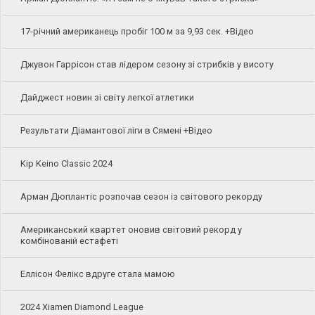
17-річний американець пробіг 100 м за 9,93 сек. +Відео
Джувон Гаррісон став лідером сезону зі стрибків у висоту
Дайджест новин зі світу легкої атлетики
Результати Діамантової ліги в Сямені +Відео
Kip Keino Classic 2024
Арман Дюплантіс розпочав сезон із світового рекорду
Американський квартет оновив світовий рекорд у
комбінованій естафеті
Еллісон Фелікс вдруге стала мамою
2024 Xiamen Diamond League