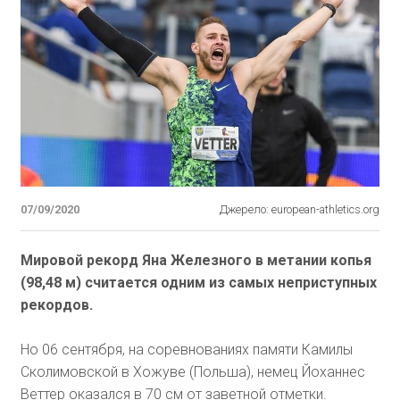
07/09/2020
Джерело: european-athletics.org
Мировой рекорд Яна Железного в метании копья
(98,48 м) считается одним из самых неприступных
рекордов.
Но 06 сентября, на соревнованиях памяти Камилы
Сколимовской в Хожуве (Польша), немец Йоханнес
Веттер оказался в 70 см от заветной отметки.