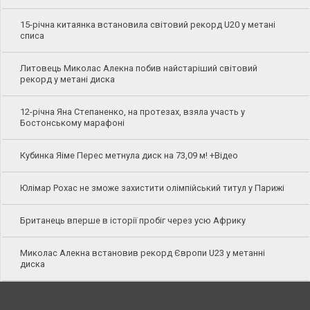
15-річна китаянка встановила світовий рекорд U20 у метані
списа
Литовець Миколас Алекна побив найстаріший світовий
рекорд у метані диска
12-річна Яна Степаненко, на протезах, взяла участь у
Бостонському марафоні
Кубинка Яіме Перес метнула диск на 73,09 м! +Відео
Юлімар Рохас не зможе захистити олімпійський титул у Парижі
Британець вперше в історії пробіг через усю Африку
Миколас Алекна встановив рекорд Європи U23 у метанні
диска