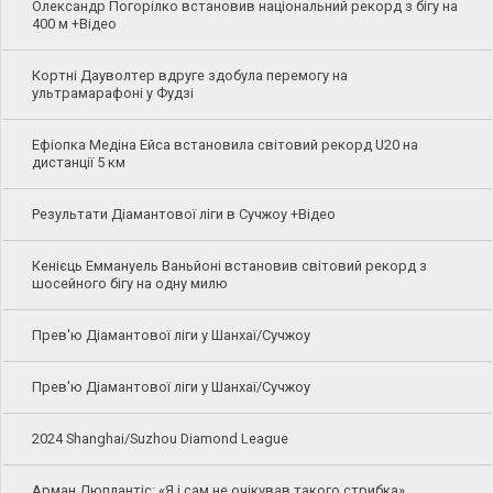
Олександр Погорілко встановив національний рекорд з бігу на
400 м +Відео
Кортні Дауволтер вдруге здобула перемогу на
ультрамарафоні у Фудзі
Ефіопка Медіна Ейса встановила світовий рекорд U20 на
дистанції 5 км
Результати Діамантової ліги в Сучжоу +Відео
Кенієць Еммануель Ваньйоні встановив світовий рекорд з
шосейного бігу на одну милю
Прев'ю Діамантової ліги у Шанхаї/Сучжоу
Прев'ю Діамантової ліги у Шанхаї/Сучжоу
2024 Shanghai/Suzhou Diamond League
Арман Дюплантіс: «Я і сам не очікував такого стрибка»