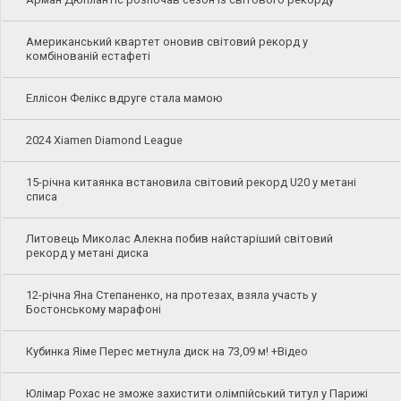
Американський квартет оновив світовий рекорд у
комбінованій естафеті
Еллісон Фелікс вдруге стала мамою
2024 Xiamen Diamond League
15-річна китаянка встановила світовий рекорд U20 у метані
списа
Литовець Миколас Алекна побив найстаріший світовий
рекорд у метані диска
12-річна Яна Степаненко, на протезах, взяла участь у
Бостонському марафоні
Кубинка Яіме Перес метнула диск на 73,09 м! +Відео
Юлімар Рохас не зможе захистити олімпійський титул у Парижі