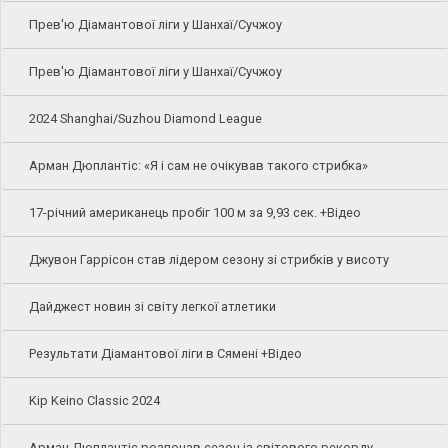
Прев'ю Діамантової ліги у Шанхаї/Сучжоу
Прев'ю Діамантової ліги у Шанхаї/Сучжоу
2024 Shanghai/Suzhou Diamond League
Арман Дюплантіс: «Я і сам не очікував такого стрибка»
17-річний американець пробіг 100 м за 9,93 сек. +Відео
Джувон Гаррісон став лідером сезону зі стрибків у висоту
Дайджест новин зі світу легкої атлетики
Результати Діамантової ліги в Сямені +Відео
Kip Keino Classic 2024
Арман Дюплантіс розпочав сезон із світового рекорду