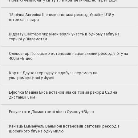
Прев'ю чемпіонату світу з легкоатлетичних естафет 2024
15-річна Ангеліна Шепель оновила рекорд України U18 у
штовханні ядра
Відразу шестеро українок взяли участь в одному забігу на
турнірі у Віллемстад
Олександр Погорілко встановив національний рекорд з бігу на
400 м +Відео
Кортні Дауволтер вдруге здобула перемогу на
ультрамарафоні у Фудзі
Ефіопка Медіна Ейса встановила світовий рекорд U20 на
дистанції 5 км
Результати Діамантової ліги в Сучжоу +Відео
Кенієць Еммануель Ваньйоні встановив світовий рекорд з
шосейного бігу на одну милю