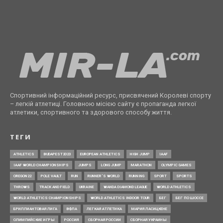
Спортивний інформаційний ресурс, присвячений Королеві спорту
– легкій атлетиці. Головною місією сайту є пропаганда легкої
атлетики, спортивного та здорового способу життя.
ТЕГИ
ATHLETICS
BUDAPEST2023
EUROPEAN ATHLETICS
HIGH JUMP
IAAF
IAAF WORLD CHAMPIONSHIPS
JUMPS
LONG JUMP
MARATHON
OLYMPIC GAMES
OREGON22
POLE VAULT
RUN
RUNNER’S WORLD
RUNNING
SPORT
SPORTS
THROWS
TRACK AND FIELD
UKRAINE
WANDA DIAMOND LEAGUE
WORLD ATHLETICS
WORLD ATHLETICS CHAMPIONSHIPS
WORLD ATHLETICS INDOOR TOUR
БЕГ
БЕГ ПО ШОССЕ
БРИЛЛИАНТОВАЯ ЛИГА
ВФЛА
ЛЕГКАЯ АТЛЕТИКА
МАРИЯ ЛАСИЦКЕНЕ
ОЛИМПИЙСКИЕ ИГРЫ
РОССИЯ
СБОРНАЯ РОССИИ
СБОРНАЯ УКРАИНЫ