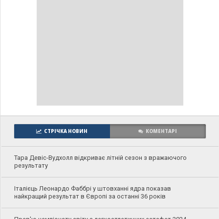
СТРІЧКА НОВИН
КОМЕНТАРІ
Тара Девіс-Вудхолл відкриває літній сезон з вражаючого
результату
Італієць Леонардо Фаббрі у штовханні ядра показав
найкращий результат в Європі за останні 36 років