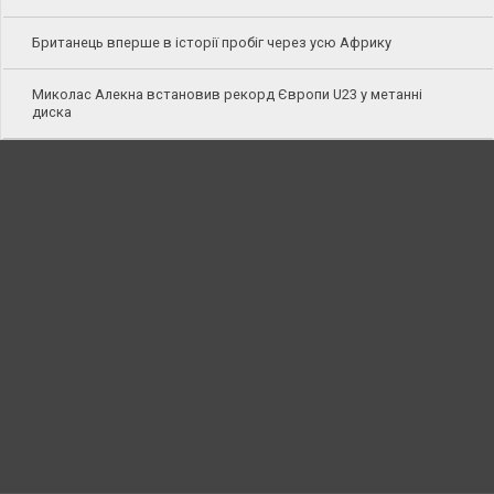
Британець вперше в історії пробіг через усю Африку
Миколас Алекна встановив рекорд Європи U23 у метанні
диска