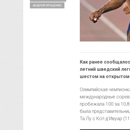
АНДРЕЙ ПРОЦЕНКО
Как ранее сообщалось
летний шведский лег
шестом на открытом 
Олимпийская чемпионка
международные соревн
пробежала 100 за 10,8
была представительниц
Та Лу с Кот-д’Ивуар (11