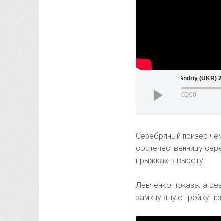
Protsenko Andriy
00:00
Серебряный призер че
соотечественницу сер
прыжках в высоту.
Левченко показала резу
замкнувшую тройку при