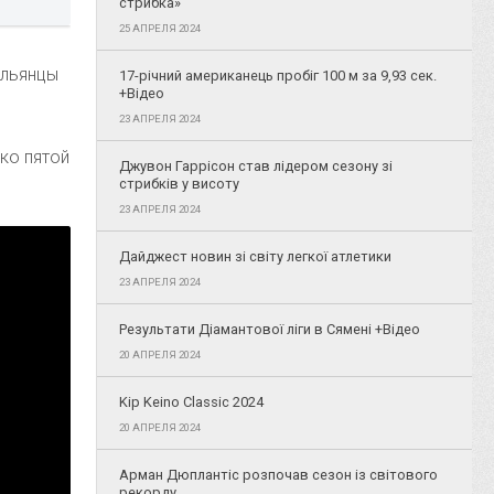
стрибка»
25 АПРЕЛЯ 2024
альянцы
17-річний американець пробіг 100 м за 9,93 сек.
+Відео
23 АПРЕЛЯ 2024
ко пятой
Джувон Гаррісон став лідером сезону зі
стрибків у висоту
23 АПРЕЛЯ 2024
Дайджест новин зі світу легкої атлетики
23 АПРЕЛЯ 2024
Результати Діамантової ліги в Сямені +Відео
20 АПРЕЛЯ 2024
Kip Keino Classic 2024
20 АПРЕЛЯ 2024
Арман Дюплантіс розпочав сезон із світового
рекорду