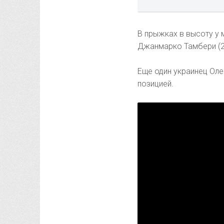
В прыжках в высоту у 
Джанмарко Тамбери (2,2
Еще один украинец Оле
позицией.