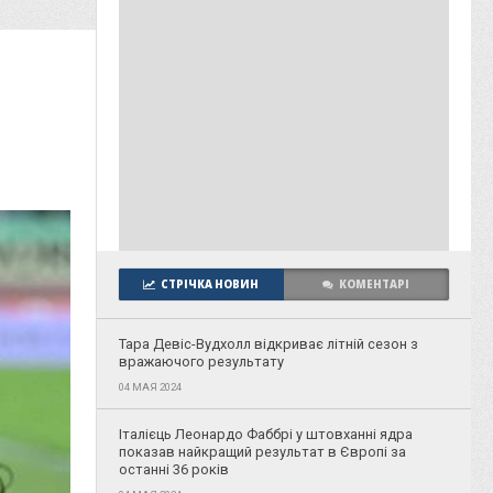
СТРІЧКА НОВИН
КОМЕНТАРІ
Тара Девіс-Вудхолл відкриває літній сезон з
вражаючого результату
04 МАЯ 2024
Італієць Леонардо Фаббрі у штовханні ядра
показав найкращий результат в Європі за
останні 36 років