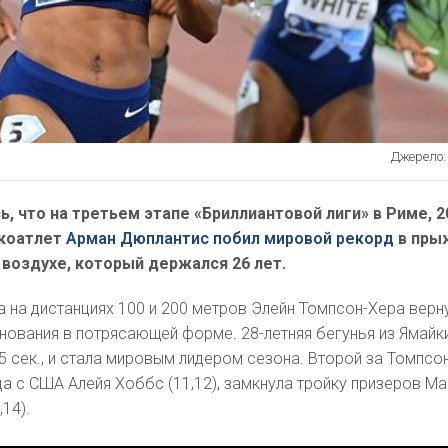
Джерело: r
, что на третьем этапе «Бриллиантовой лиги» в Риме, 2
коатлет
Арман Дюплантис побил мировой рекорд
в пры
воздухе, который держался 26 лет.
 на дистанциях 100 и 200 метров Элейн Томпсон-Хера верн
ования в потрясающей форме. 28-летняя бегунья из Ямайк
5 сек., и стала мировым лидером сезона. Второй за Томпсо
а с США Алейя Хоббс (11,12), замкнула тройку призеров М
,14).