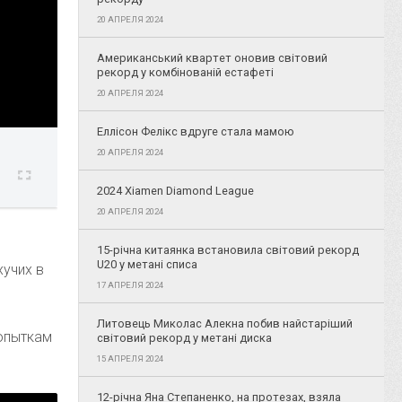
20 АПРЕЛЯ 2024
Американський квартет оновив світовий
рекорд у комбінованій естафеті
20 АПРЕЛЯ 2024
Еллісон Фелікс вдруге стала мамою
20 АПРЕЛЯ 2024
2024 Xiamen Diamond League
20 АПРЕЛЯ 2024
15-річна китаянка встановила світовий рекорд
U20 у метані списа
учих в
17 АПРЕЛЯ 2024
Литовець Миколас Алекна побив найстаріший
попыткам
світовий рекорд у метані диска
15 АПРЕЛЯ 2024
12-річна Яна Степаненко, на протезах, взяла