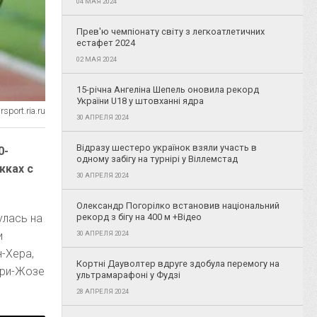
04 МАЯ 2024
Прев'ю чемпіонату світу з легкоатлетичних
естафет 2024
02 МАЯ 2024
15-річна Ангеліна Шепель оновила рекорд
України U18 у штовханні ядра
sport.ria.ru
30 АПРЕЛЯ 2024
Відразу шестеро українок взяли участь в
0-
одному забігу на турнірі у Віллемстад
жках с
30 АПРЕЛЯ 2024
Олександр Погорілко встановив національний
улась на
рекорд з бігу на 400 м +Відео
и
30 АПРЕЛЯ 2024
н-Хера,
Кортні Дауволтер вдруге здобула перемогу на
ари-Жозе
ультрамарафоні у Фудзі
28 АПРЕЛЯ 2024