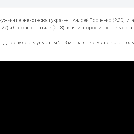
мужчин первенствовал украинец Андрей Проценко (2,30), ит
7) и Стефано Соттиле (2,18) заняли второе и третье места.
г Дорощук с результатом 2,18 метра довольствовался толь