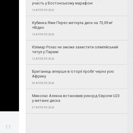
участь у Бостонському марафоні
14 АПРЕЛЯ 2024
Кубинка Яіме Перес метнула диск на 73,09 м!
+Відео
14 АПРЕЛЯ 2024
Юлімар Рохас не зможе захистити олімпійський
титул у Парижі
12 АПРЕЛЯ 2024
Британець вперше в історії пробіг через усю
Африку
09 АПРЕЛЯ 2024
Миколас Алекна встановив рекорд Європи U23
у метанні диска
07 АПРЕЛЯ 2024