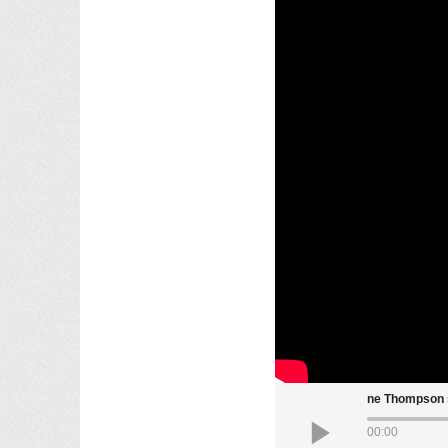
Elaine Thompso
00:00