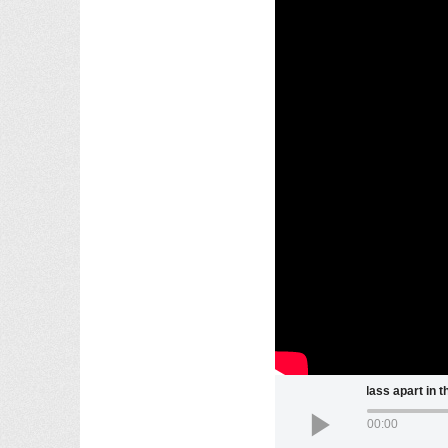
Yuliya Levchenko a c
00:00