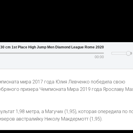
 (UKR) 230 cm 1st Place High Jump Men Diamond League Rome 2020
00:00
мпионата мира 2017 года Юлия Левченко победила свою
ебряного призера Чемпионата Мира 2019 года Ярославу Мах
льтат 1,98 метра, а Магучих (1,95), которая опередила по 
зеров австралийку Николу Макдермотт (1,95).