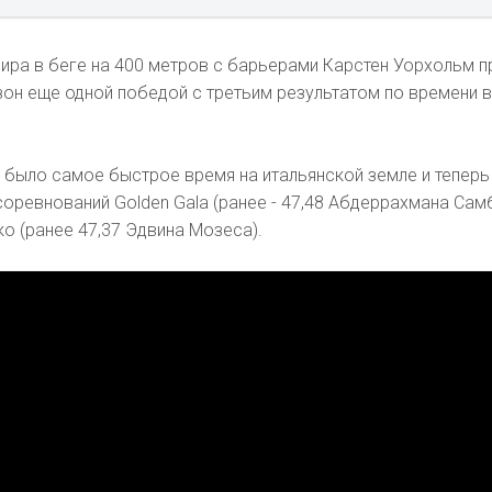
ира в беге на 400 метров с барьерами Карстен Уорхольм п
он еще одной победой с третьим результатом по времени 
то было самое быстрое время на итальянской земле и теперь
оревнований Golden Gala (ранее - 47,48 Абдеррахмана Сам
о (ранее 47,37 Эдвина Мозеса).