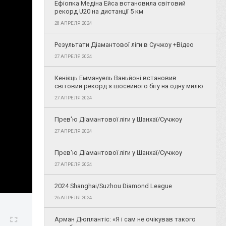
Ефіопка Медіна Ейса встановила світовий
рекорд U20 на дистанції 5 км
28 АПРЕЛЯ 2024
Результати Діамантової ліги в Сучжоу +Відео
27 АПРЕЛЯ 2024
Кенієць Еммануель Ваньйоні встановив
світовий рекорд з шосейного бігу на одну милю
27 АПРЕЛЯ 2024
Прев'ю Діамантової ліги у Шанхаї/Сучжоу
27 АПРЕЛЯ 2024
Прев'ю Діамантової ліги у Шанхаї/Сучжоу
27 АПРЕЛЯ 2024
2024 Shanghai/Suzhou Diamond League
26 АПРЕЛЯ 2024
Арман Дюплантіс: «Я і сам не очікував такого