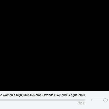
lass apart in the women's high jump in Rome - Wanda Diamond League 2020
00:00