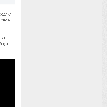
родлил
в своей
 он
бы) и