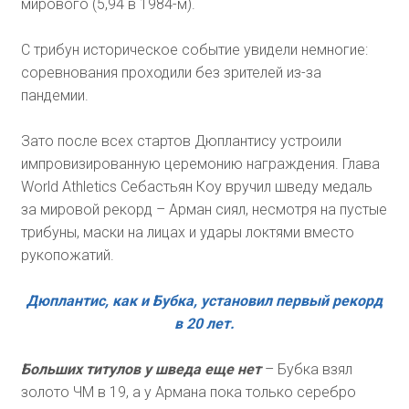
мирового (5,94 в 1984-м).
С трибун историческое событие увидели немногие:
соревнования проходили без зрителей из-за
пандемии.
Зато после всех стартов Дюплантису устроили
импровизированную церемонию награждения. Глава
World Athletics Себастьян Коу вручил шведу медаль
за мировой рекорд – Арман сиял, несмотря на пустые
трибуны, маски на лицах и удары локтями вместо
рукопожатий.
Дюплантис, как и Бубка, установил первый рекорд
в 20 лет.
Больших титулов у шведа еще нет
– Бубка взял
золото ЧМ в 19, а у Армана пока только серебро