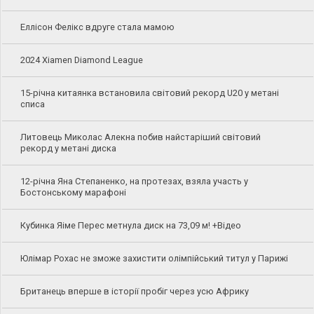
Еллісон Фелікс вдруге стала мамою
2024 Xiamen Diamond League
15-річна китаянка встановила світовий рекорд U20 у метані
списа
Литовець Миколас Алекна побив найстаріший світовий
рекорд у метані диска
12-річна Яна Степаненко, на протезах, взяла участь у
Бостонському марафоні
Кубинка Яіме Перес метнула диск на 73,09 м! +Відео
Юлімар Рохас не зможе захистити олімпійський титул у Парижі
Британець вперше в історії пробіг через усю Африку