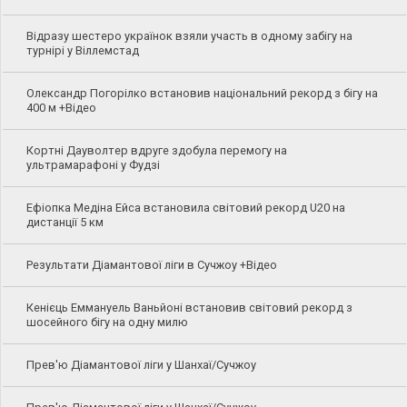
Відразу шестеро українок взяли участь в одному забігу на
турнірі у Віллемстад
Олександр Погорілко встановив національний рекорд з бігу на
400 м +Відео
Кортні Дауволтер вдруге здобула перемогу на
ультрамарафоні у Фудзі
Ефіопка Медіна Ейса встановила світовий рекорд U20 на
дистанції 5 км
Результати Діамантової ліги в Сучжоу +Відео
Кенієць Еммануель Ваньйоні встановив світовий рекорд з
шосейного бігу на одну милю
Прев'ю Діамантової ліги у Шанхаї/Сучжоу