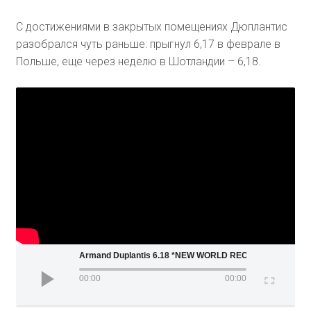
С достижениями в закрытых помещениях Дюплантис
разобрался чуть раньше: прыгнул 6,17 в феврале в
Польше, еще через неделю в Шотландии – 6,18.
Armand Duplantis 6.18 *NEW WORLD RECORD*
00:00
00:00