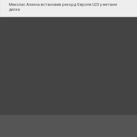
Миколас Алекна встановив рекорд Європи U23 у метанні
диска