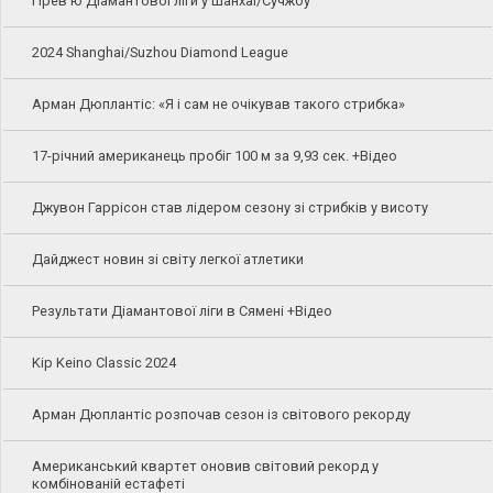
Прев'ю Діамантової ліги у Шанхаї/Сучжоу
2024 Shanghai/Suzhou Diamond League
Арман Дюплантіс: «Я і сам не очікував такого стрибка»
17-річний американець пробіг 100 м за 9,93 сек. +Відео
Джувон Гаррісон став лідером сезону зі стрибків у висоту
Дайджест новин зі світу легкої атлетики
Результати Діамантової ліги в Сямені +Відео
Kip Keino Classic 2024
Арман Дюплантіс розпочав сезон із світового рекорду
Американський квартет оновив світовий рекорд у
комбінованій естафеті