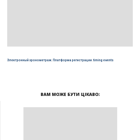
Электронный хронометраж
,
Платформа регистрации
,
timing events
ВАМ МОЖЕ БУТИ ЦІКАВО: