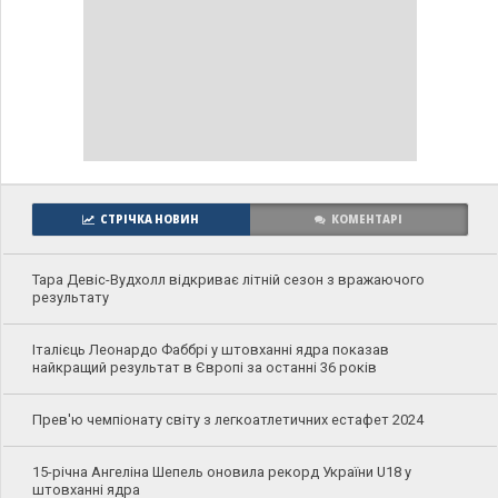
СТРІЧКА НОВИН
КОМЕНТАРІ
Тара Девіс-Вудхолл відкриває літній сезон з вражаючого
результату
Італієць Леонардо Фаббрі у штовханні ядра показав
найкращий результат в Європі за останні 36 років
Прев'ю чемпіонату світу з легкоатлетичних естафет 2024
15-річна Ангеліна Шепель оновила рекорд України U18 у
штовханні ядра