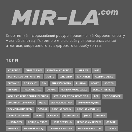
Спортивний інформаційний ресурс, присвячений Королеві спорту
– легкій атлетиці. Головною місією сайту є пропаганда легкої
атлетики, спортивного та здорового способу життя.
ТЕГИ
ATHLETICS
BUDAPEST2023
EUROPEAN ATHLETICS
HIGH JUMP
IAAF
IAAF WORLD CHAMPIONSHIPS
JUMPS
LONG JUMP
MARATHON
OLYMPIC GAMES
OREGON22
POLE VAULT
RUN
RUNNER’S WORLD
RUNNING
SPORT
SPORTS
THROWS
TRACK AND FIELD
UKRAINE
WANDA DIAMOND LEAGUE
WORLD ATHLETICS
WORLD ATHLETICS CHAMPIONSHIPS
WORLD ATHLETICS INDOOR TOUR
БЕГ
БЕГ ПО ШОССЕ
БРИЛЛИАНТОВАЯ ЛИГА
ВФЛА
ЛЕГКАЯ АТЛЕТИКА
МАРИЯ ЛАСИЦКЕНЕ
ОЛИМПИЙСКИЕ ИГРЫ
РОССИЯ
СБОРНАЯ РОССИИ
СБОРНАЯ УКРАИНЫ
СЕРГЕЙ ШУБЕНКОВ
СПОРТ
УКРАИНА
УСЭЙН БОЛТ
ФЛАУ
ЧМ-2017
ШКОЛА БЕГА
ЭЛИУД КИПЧОГЕ
ЮЛИЯ ЛЕВЧЕНКО
ЯРОСЛАВА МАГУЧИХ
ДОПИНГ
МАРАФОН
МИРОВОЙ РЕКОРД
ПРЫЖКИ В ВЫСОТУ
ПРЫЖКИ С ШЕСТОМ
СПРИНТ