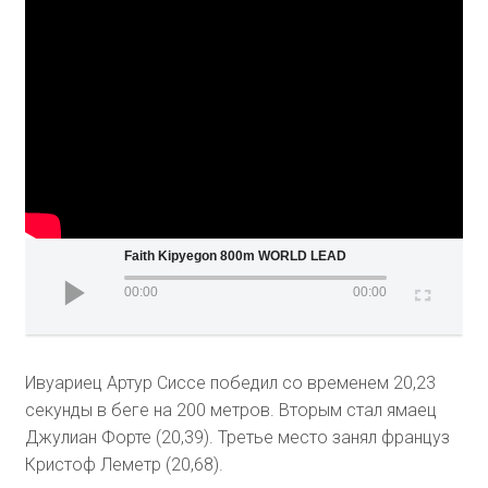
Faith Kipyegon 800m WORLD LEAD
00:00
00:00
Ивуариец Артур Сиссе победил со временем 20,23
секунды в беге на 200 метров. Вторым стал ямаец
Джулиан Форте (20,39). Третье место занял француз
Кристоф Леметр (20,68).