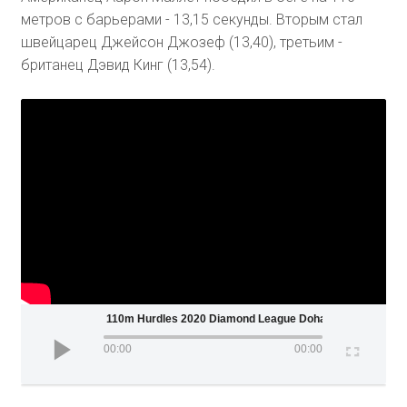
метров с барьерами - 13,15 секунды. Вторым стал
швейцарец Джейсон Джозеф (13,40), третьим -
британец Дэвид Кинг (13,54).
Men 110m Hurdles 2020 Diamond League Doha
00:00
00:00