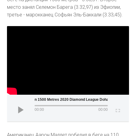
место занял Селемон Барега (3.32,97) из Эфиопии,
третье - марокканец Софьян Эль-Баккали (3.33,45).
Men 1500 Metres 2020 Diamond League Doha
00:00
00:00
Американец Аарон Маллет победил в беге на 110