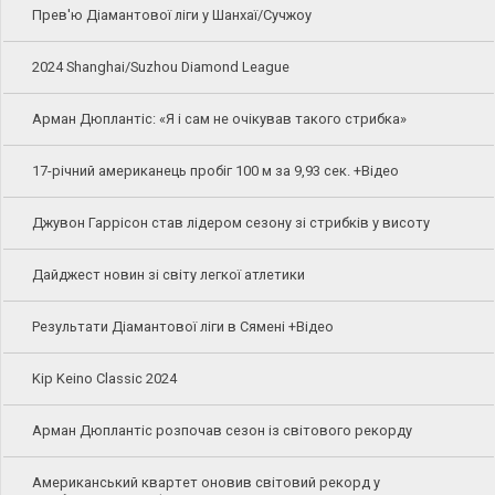
Прев'ю Діамантової ліги у Шанхаї/Сучжоу
2024 Shanghai/Suzhou Diamond League
Арман Дюплантіс: «Я і сам не очікував такого стрибка»
17-річний американець пробіг 100 м за 9,93 сек. +Відео
Джувон Гаррісон став лідером сезону зі стрибків у висоту
Дайджест новин зі світу легкої атлетики
Результати Діамантової ліги в Сямені +Відео
Kip Keino Classic 2024
Арман Дюплантіс розпочав сезон із світового рекорду
Американський квартет оновив світовий рекорд у