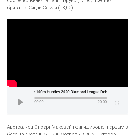
соотечественница Талия Брукс (12,86), третьей -
британка Синди Офили (13,02).
Women 100m Hurdles 2020 Diamond League Doha
00:00
00:00
Австралиец Стюарт Максвейн финишировал первым в
беге на дистанции 1500 метров - 3.30,51. Второе