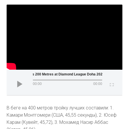
Men's 200 Metres at Diamond League Doha 2020
00:00
00:00
В беге на 400 метров тройку лучших составили: 1.
Камари Монтгомери (США, 45,55 секунды), 2. Юсеф
Карам (Кувейт, 45,72), 3. Мохамед Насир Аббас