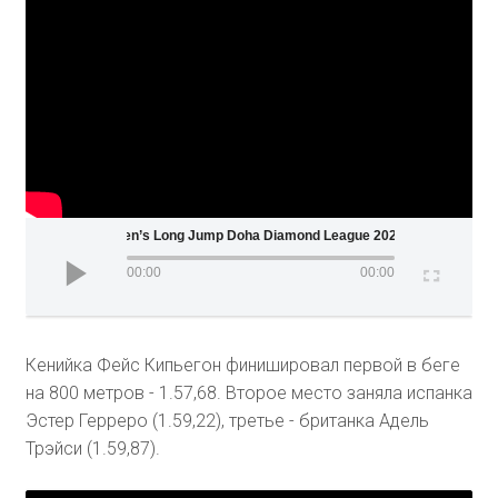
Women’s Long Jump Doha Diamond League 2020
00:00
00:00
Кенийка Фейс Кипьегон финишировал первой в беге
на 800 метров - 1.57,68. Второе место заняла испанка
Эстер Герреро (1.59,22), третье - британка Адель
Трэйси (1.59,87).