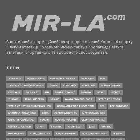
Спортивний інформаційний ресурс, присвячений Королеві спорту
– легкій атлетиці. Головною місією сайту є пропаганда легкої
атлетики, спортивного та здорового способу життя.
ТЕГИ
ATHLETICS
BUDAPEST2023
EUROPEAN ATHLETICS
HIGH JUMP
IAAF
IAAF WORLD CHAMPIONSHIPS
JUMPS
LONG JUMP
MARATHON
OLYMPIC GAMES
OREGON22
POLE VAULT
RUN
RUNNER’S WORLD
RUNNING
SPORT
SPORTS
THROWS
TRACK AND FIELD
UKRAINE
WANDA DIAMOND LEAGUE
WORLD ATHLETICS
WORLD ATHLETICS CHAMPIONSHIPS
WORLD ATHLETICS INDOOR TOUR
БЕГ
БЕГ ПО ШОССЕ
БРИЛЛИАНТОВАЯ ЛИГА
ВФЛА
ЛЕГКАЯ АТЛЕТИКА
МАРИЯ ЛАСИЦКЕНЕ
ОЛИМПИЙСКИЕ ИГРЫ
РОССИЯ
СБОРНАЯ РОССИИ
СБОРНАЯ УКРАИНЫ
СЕРГЕЙ ШУБЕНКОВ
СПОРТ
УКРАИНА
УСЭЙН БОЛТ
ФЛАУ
ЧМ-2017
ШКОЛА БЕГА
ЭЛИУД КИПЧОГЕ
ЮЛИЯ ЛЕВЧЕНКО
ЯРОСЛАВА МАГУЧИХ
ДОПИНГ