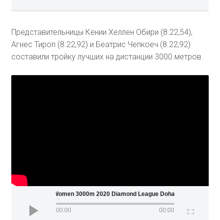
Представительницы Кении Хеллен Обири (8.22,54),
Агнес Тироп (8.22,92) и Беатрис Чепкоеч (8.22,92)
составили тройку лучших на дистанции 3000 метров.
Women 3000m 2020 Diamond League Doha
00:00
00:00