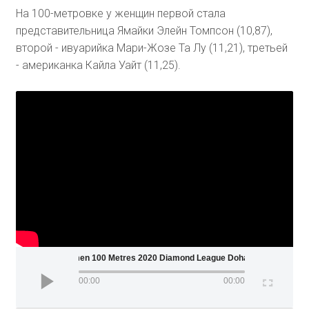
На 100-метровке у женщин первой стала
представительница Ямайки Элейн Томпсон (10,87),
второй - ивуарийка Мари-Жозе Та Лу (11,21), третьей
- американка Кайла Уайт (11,25).
Women 100 Metres 2020 Diamond League Doha
00:00
00:00