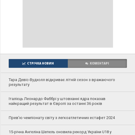
СТРІЧКА НОВИН
КОМЕНТАРІ
Тара Девіс-Вудхолл відкриває літній сезон з вражаючого
результату
Італієць Леонардо Фаббрі у штовханні ядра показав
найкращий результат в Європі за останні 36 років
Прев'ю чемпіонату світу з легкоатлетичних естафет 2024
15-річна Ангеліна Шепель оновила рекорд України U18 у