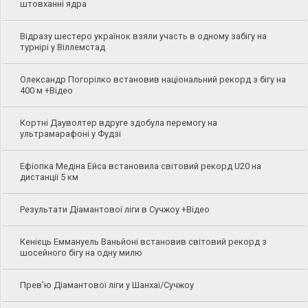
штовханні ядра
Відразу шестеро українок взяли участь в одному забігу на
турнірі у Віллемстад
Олександр Погорілко встановив національний рекорд з бігу на
400 м +Відео
Кортні Дауволтер вдруге здобула перемогу на
ультрамарафоні у Фудзі
Ефіопка Медіна Ейса встановила світовий рекорд U20 на
дистанції 5 км
Результати Діамантової ліги в Сучжоу +Відео
Кенієць Еммануель Ваньйоні встановив світовий рекорд з
шосейного бігу на одну милю
Прев'ю Діамантової ліги у Шанхаї/Сучжоу