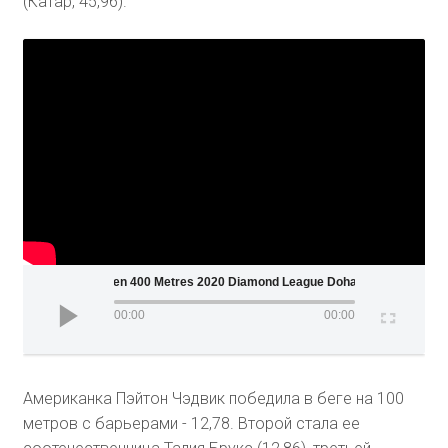
(Катар, 45,96).
Men 400 Metres 2020 Diamond League Doha
00:00
00:00
Американка Пэйтон Чэдвик победила в беге на 100
метров с барьерами - 12,78. Второй стала ее