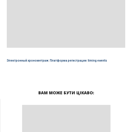
Электронный хронометраж
,
Платформа регистрации
,
timing events
ВАМ МОЖЕ БУТИ ЦІКАВО: