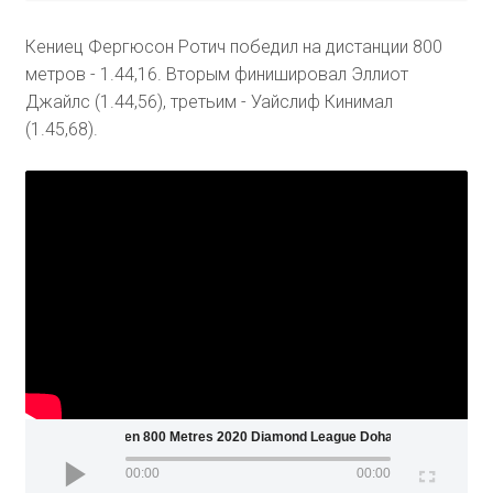
Кениец Фергюсон Ротич победил на дистанции 800
метров - 1.44,16. Вторым финишировал Эллиот
Джайлс (1.44,56), третьим - Уайслиф Кинимал
(1.45,68).
Men 800 Metres 2020 Diamond League Doha
00:00
00:00