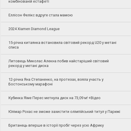
комбінованій естафеті
Еллісон Фелікс вдруге стала мамою
2024 Xiamen Diamond League
15-річна китаянка встановила світовий рекорд U20 у метані
списа
Литовець Миколас Алекна побив найстаріший світовий
рекорд у метані диска
12-річна Яна Степаненко, на протезах, взяла участь у
Бостонському марафоні
Кубинка Яіме Перес метнула диск на 73,09 м! +Відео
Юлімар Рохас не зможе захистити олімпійський титул у Парижі
Британець вперше в історії пробіг через усю Африку