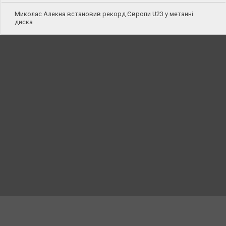
Миколас Алекна встановив рекорд Європи U23 у метанні
диска