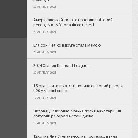
20 АПРЕЛЯ 2024
Американський квартет оновив світовий
рекорд у комбінованій естафеті
20 АПРЕЛЯ 2024
Еллісон Фелікс вдруге стала мамою
20 АПРЕЛЯ 2024
2024 Xiamen Diamond League
20 АПРЕЛЯ 2024
15-річна китаянка встановила світовий рекорд
U20 у метані списа
17 АПРЕЛЯ 2024
Литовець Миколас Алекна побив найстаріший
світовий рекорд у метані диска
15 АПРЕЛЯ 2024
12-річна Яна Степаненко, на протезах, взяла