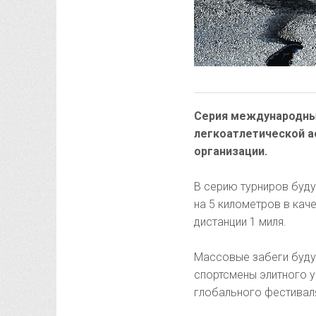
Серия международных
легкоатлетической ас
организации.
В серию турниров буд
на 5 километров в кач
дистанции 1 миля.
Массовые забеги будут
спортсмены элитного у
глобального фестиваля