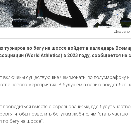
Джерело: r
 турниров по бегу на шоссе войдет в календарь Всеми
социации (World Athletics) в 2023 году, сообщается на 
ут включены существующие чемпионаты по полумарафону и
естве нового мероприятия. В будущем в серию войдет бег н
 проводиться вместе с соревнованиями, где будут участв
ровня, чтобы позволить бегунам-любителям "стать частью
 по бегу на шоссе".