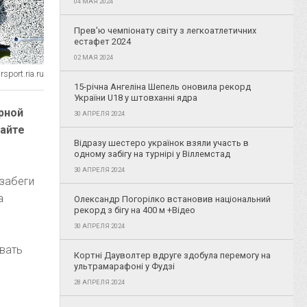
04 МАЯ 2024
Прев'ю чемпіонату світу з легкоатлетичних
естафет 2024
02 МАЯ 2024
sport.ria.ru
15-річна Ангеліна Шепель оновила рекорд
України U18 у штовханні ядра
рной
30 АПРЕЛЯ 2024
сайте
Відразу шестеро українок взяли участь в
одному забігу на турнірі у Віллемстад
30 АПРЕЛЯ 2024
 забеги
а
Олександр Погорілко встановив національний
рекорд з бігу на 400 м +Відео
30 АПРЕЛЯ 2024
овать
Кортні Дауволтер вдруге здобула перемогу на
ультрамарафоні у Фудзі
28 АПРЕЛЯ 2024