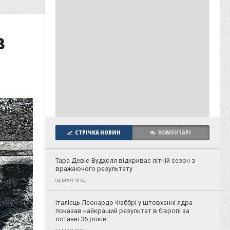
в
СТРІЧКА НОВИН
КОМЕНТАРІ
Тара Девіс-Вудхолл відкриває літній сезон з
вражаючого результату
04 МАЯ 2024
Італієць Леонардо Фаббрі у штовханні ядра
показав найкращий результат в Європі за
останні 36 років