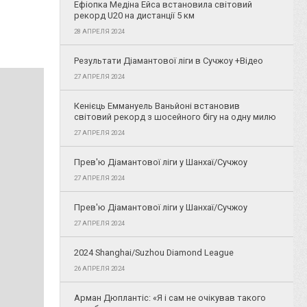
Ефіопка Медіна Ейса встановила світовий
рекорд U20 на дистанції 5 км
28 АПРЕЛЯ 2024
Результати Діамантової ліги в Сучжоу +Відео
27 АПРЕЛЯ 2024
Кенієць Еммануель Ваньйоні встановив
світовий рекорд з шосейного бігу на одну милю
27 АПРЕЛЯ 2024
Прев'ю Діамантової ліги у Шанхаї/Сучжоу
27 АПРЕЛЯ 2024
Прев'ю Діамантової ліги у Шанхаї/Сучжоу
27 АПРЕЛЯ 2024
2024 Shanghai/Suzhou Diamond League
26 АПРЕЛЯ 2024
Арман Дюплантіс: «Я і сам не очікував такого