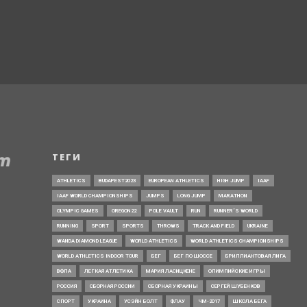
ТЕГИ
ATHLETICS
BUDAPEST2023
EUROPEAN ATHLETICS
HIGH JUMP
IAAF
IAAF WORLD CHAMPIONSHIPS
JUMPS
LONG JUMP
MARATHON
OLYMPIC GAMES
OREGON22
POLE VAULT
RUN
RUNNER’S WORLD
RUNNING
SPORT
SPORTS
THROWS
TRACK AND FIELD
UKRAINE
WANDA DIAMOND LEAGUE
WORLD ATHLETICS
WORLD ATHLETICS CHAMPIONSHIPS
WORLD ATHLETICS INDOOR TOUR
БЕГ
БЕГ ПО ШОССЕ
БРИЛЛИАНТОВАЯ ЛИГА
ВФЛА
ЛЕГКАЯ АТЛЕТИКА
МАРИЯ ЛАСИЦКЕНЕ
ОЛИМПИЙСКИЕ ИГРЫ
РОССИЯ
СБОРНАЯ РОССИИ
СБОРНАЯ УКРАИНЫ
СЕРГЕЙ ШУБЕНКОВ
СПОРТ
УКРАИНА
УСЭЙН БОЛТ
ФЛАУ
ЧМ-2017
ШКОЛА БЕГА