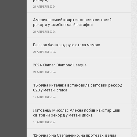
20 АПРЕЛЯ 2024
Американський квартет оновив світовий
рекорд у комбінованій естафеті
20 АПРЕЛЯ 2024
Еллісон Фелікс вдруге стала мамою
20 АПРЕЛЯ 2024
2024 Xiamen Diamond League
20 АПРЕЛЯ 2024
15-річна китаянка встановила світовий рекорд
U20 у метані списа
17 АПРЕЛЯ 2024
Литовець Миколас Алекна побив найстаріший
світовий рекорд у метані диска
15 АПРЕЛЯ 2024
12-річна Яна Степаненко, на протезах, взяла