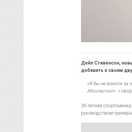
Дейл Стивенсон, нов
добавить к своим дв
«Я бы не взялся за 
Абсолютно!»
- гово
36-летняя спортсменка
руководством тренера