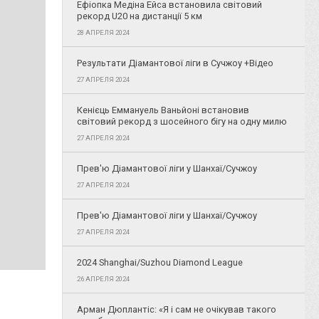
Ефіопка Медіна Ейса встановила світовий
рекорд U20 на дистанції 5 км
28 АПРЕЛЯ 2024
Результати Діамантової ліги в Сучжоу +Відео
27 АПРЕЛЯ 2024
Кенієць Еммануель Ваньйоні встановив
світовий рекорд з шосейного бігу на одну милю
27 АПРЕЛЯ 2024
Прев'ю Діамантової ліги у Шанхаї/Сучжоу
27 АПРЕЛЯ 2024
Прев'ю Діамантової ліги у Шанхаї/Сучжоу
27 АПРЕЛЯ 2024
2024 Shanghai/Suzhou Diamond League
26 АПРЕЛЯ 2024
Арман Дюплантіс: «Я і сам не очікував такого