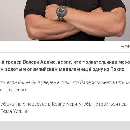
Джере
ый тренер Валери Адамс, верит, что толкательница мож
ум золотым олимпийским медалям ещё одну из Токио.
это, если бы не был уверен в том, что Валери может взять м
рит Стивенсон.
 объявила о переезде в Крайстчёрч, чтобы готовиться под
 Тома Уолша.