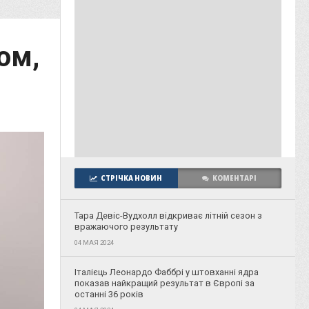
ом,
СТРІЧКА НОВИН
КОМЕНТАРІ
Тара Девіс-Вудхолл відкриває літній сезон з
вражаючого результату
04 МАЯ 2024
Італієць Леонардо Фаббрі у штовханні ядра
показав найкращий результат в Європі за
останні 36 років