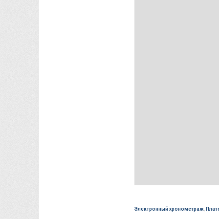
Электронный хронометраж
,
Плат