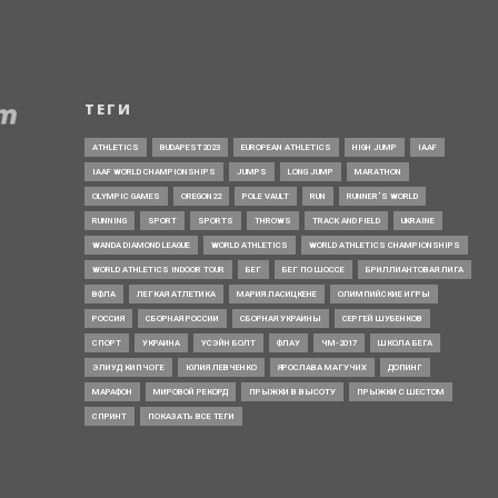
ТЕГИ
ATHLETICS
BUDAPEST2023
EUROPEAN ATHLETICS
HIGH JUMP
IAAF
IAAF WORLD CHAMPIONSHIPS
JUMPS
LONG JUMP
MARATHON
OLYMPIC GAMES
OREGON22
POLE VAULT
RUN
RUNNER’S WORLD
RUNNING
SPORT
SPORTS
THROWS
TRACK AND FIELD
UKRAINE
WANDA DIAMOND LEAGUE
WORLD ATHLETICS
WORLD ATHLETICS CHAMPIONSHIPS
WORLD ATHLETICS INDOOR TOUR
БЕГ
БЕГ ПО ШОССЕ
БРИЛЛИАНТОВАЯ ЛИГА
ВФЛА
ЛЕГКАЯ АТЛЕТИКА
МАРИЯ ЛАСИЦКЕНЕ
ОЛИМПИЙСКИЕ ИГРЫ
РОССИЯ
СБОРНАЯ РОССИИ
СБОРНАЯ УКРАИНЫ
СЕРГЕЙ ШУБЕНКОВ
СПОРТ
УКРАИНА
УСЭЙН БОЛТ
ФЛАУ
ЧМ-2017
ШКОЛА БЕГА
ЭЛИУД КИПЧОГЕ
ЮЛИЯ ЛЕВЧЕНКО
ЯРОСЛАВА МАГУЧИХ
ДОПИНГ
МАРАФОН
МИРОВОЙ РЕКОРД
ПРЫЖКИ В ВЫСОТУ
ПРЫЖКИ С ШЕСТОМ
СПРИНТ
ПОКАЗАТЬ ВСЕ ТЕГИ