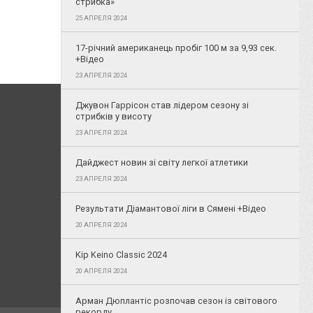
стрибка»
25 АПРЕЛЯ 2024
17-річний американець пробіг 100 м за 9,93 сек.
+Відео
23 АПРЕЛЯ 2024
Джувон Гаррісон став лідером сезону зі
стрибків у висоту
23 АПРЕЛЯ 2024
Дайджест новин зі світу легкої атлетики
23 АПРЕЛЯ 2024
Результати Діамантової ліги в Сямені +Відео
20 АПРЕЛЯ 2024
Kip Keino Classic 2024
20 АПРЕЛЯ 2024
Арман Дюплантіс розпочав сезон із світового
рекорду