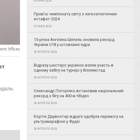
04 МАЯ 2024
Прев'ю чемпіонату світу з легкоатлетичних
естафет 2024
02 МАЯ 2024
15-річна Ангеліна Шепель оновила рекорд
України U18 у штовханні ядра
ло: bfla.eu
30 АПРЕЛЯ 2024
Відразу шестеро українок взяли участь в
ет
одному забігу на турнірі у Віллемстад
30 АПРЕЛЯ 2024
едаль.
Олександр Погорілко встановив національний
рекорд з бігу на 400 м +Відео
30 АПРЕЛЯ 2024
Кортні Дауволтер вдруге здобула перемогу на
ультрамарафоні у Фудзі
28 АПРЕЛЯ 2024