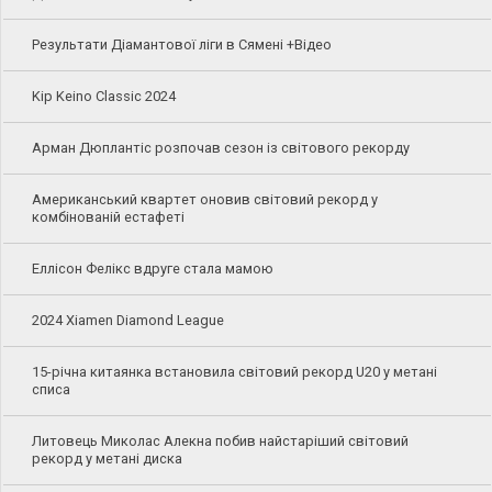
Результати Діамантової ліги в Сямені +Відео
Kip Keino Classic 2024
Арман Дюплантіс розпочав сезон із світового рекорду
Американський квартет оновив світовий рекорд у
комбінованій естафеті
Еллісон Фелікс вдруге стала мамою
2024 Xiamen Diamond League
15-річна китаянка встановила світовий рекорд U20 у метані
списа
Литовець Миколас Алекна побив найстаріший світовий
рекорд у метані диска