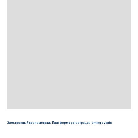
Электронный хронометраж
,
Платформа регистрации
,
timing events