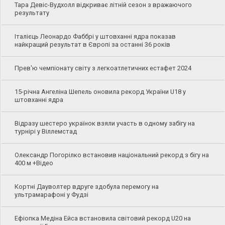
Тара Девіс-Вудхолл відкриває літній сезон з вражаючого
результату
Італієць Леонардо Фаббрі у штовханні ядра показав
найкращий результат в Європі за останні 36 років
Прев'ю чемпіонату світу з легкоатлетичних естафет 2024
15-річна Ангеліна Шепель оновила рекорд України U18 у
штовханні ядра
Відразу шестеро українок взяли участь в одному забігу на
турнірі у Віллемстад
Олександр Погорілко встановив національний рекорд з бігу на
400 м +Відео
Кортні Дауволтер вдруге здобула перемогу на
ультрамарафоні у Фудзі
Ефіопка Медіна Ейса встановила світовий рекорд U20 на