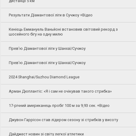
дистанції 5 км
Результати Діамантової ліги в Сучжоу +Відео
Кенієць Еммануель Ваньйоні встановив світовий рекорд з
шосейного бігу на одну милю
Прев'ю Діамантової ліги у Шанхаї/Сучжоу
Прев'ю Діамантової ліги у Шанхаї/Сучжоу
2024 Shanghai/Suzhou Diamond League
Арман Дюплантіс: «Я і сам не очікував такого стрибка»
17-річний американець пробіг 100 м за 9,93 сек. +Відео
Джувон Гаррісон став лідером сезону зі стрибків у висоту
Дайджест новин зі світу легкої атлетики