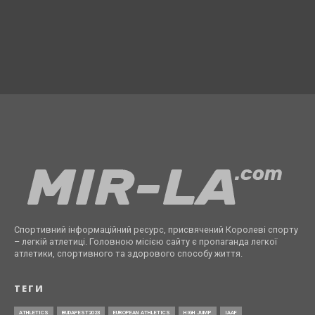
Спортивний інформаційний ресурс, присвячений Королеві спорту
– легкій атлетиці. Головною місією сайту є пропаганда легкої
атлетики, спортивного та здорового способу життя.
ТЕГИ
ATHLETICS
BUDAPEST2023
EUROPEAN ATHLETICS
HIGH JUMP
IAAF