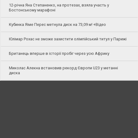
12-річна Яна Степаненко, на протезах, взяла участь у
Бостонському марафоні
Кубинка Яіме Перес метнула диск на 73,09 м! +Відео
Юлімар Рохас не зможе захистити олімпійський титул у Парижі
Британець вперше в історії пробіг через усю Африку
Миколас Алекна встановив рекорд Європи U23 у метанні
диска