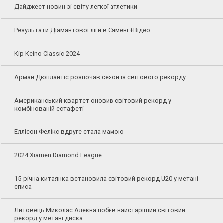
Дайджест новин зі світу легкої атлетики
Результати Діамантової ліги в Сямені +Відео
Kip Keino Classic 2024
Арман Дюплантіс розпочав сезон із світового рекорду
Американський квартет оновив світовий рекорд у
комбінованій естафеті
Еллісон Фелікс вдруге стала мамою
2024 Xiamen Diamond League
15-річна китаянка встановила світовий рекорд U20 у метані
списа
Литовець Миколас Алекна побив найстаріший світовий
рекорд у метані диска