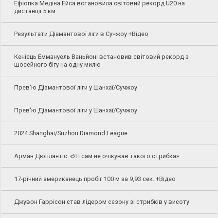
Ефіопка Медіна Ейса встановила світовий рекорд U20 на
дистанції 5 км
Результати Діамантової ліги в Сучжоу +Відео
Кенієць Еммануель Ваньйоні встановив світовий рекорд з
шосейного бігу на одну милю
Прев'ю Діамантової ліги у Шанхаї/Сучжоу
Прев'ю Діамантової ліги у Шанхаї/Сучжоу
2024 Shanghai/Suzhou Diamond League
Арман Дюплантіс: «Я і сам не очікував такого стрибка»
17-річний американець пробіг 100 м за 9,93 сек. +Відео
Джувон Гаррісон став лідером сезону зі стрибків у висоту