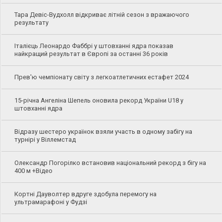
Тара Девіс-Вудхолл відкриває літній сезон з вражаючого
результату
Італієць Леонардо Фаббрі у штовханні ядра показав
найкращий результат в Європі за останні 36 років
Прев'ю чемпіонату світу з легкоатлетичних естафет 2024
15-річна Ангеліна Шепель оновила рекорд України U18 у
штовханні ядра
Відразу шестеро українок взяли участь в одному забігу на
турнірі у Віллемстад
Олександр Погорілко встановив національний рекорд з бігу на
400 м +Відео
Кортні Дауволтер вдруге здобула перемогу на
ультрамарафоні у Фудзі