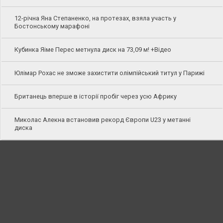
12-річна Яна Степаненко, на протезах, взяла участь у
Бостонському марафоні
Кубинка Яіме Перес метнула диск на 73,09 м! +Відео
Юлімар Рохас не зможе захистити олімпійський титул у Парижі
Британець вперше в історії пробіг через усю Африку
Миколас Алекна встановив рекорд Європи U23 у метанні
диска