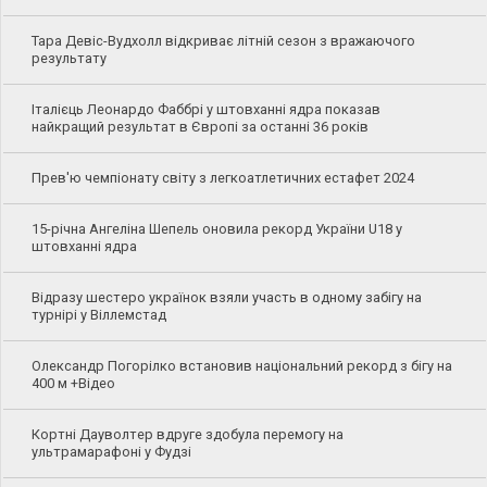
Тара Девіс-Вудхолл відкриває літній сезон з вражаючого
результату
Італієць Леонардо Фаббрі у штовханні ядра показав
найкращий результат в Європі за останні 36 років
Прев'ю чемпіонату світу з легкоатлетичних естафет 2024
15-річна Ангеліна Шепель оновила рекорд України U18 у
штовханні ядра
Відразу шестеро українок взяли участь в одному забігу на
турнірі у Віллемстад
Олександр Погорілко встановив національний рекорд з бігу на
400 м +Відео
Кортні Дауволтер вдруге здобула перемогу на
ультрамарафоні у Фудзі