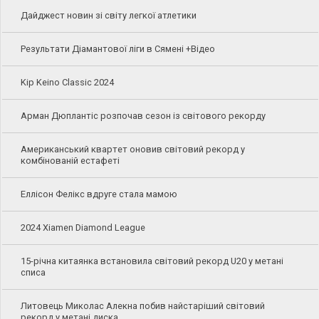
Дайджест новин зі світу легкої атлетики
Результати Діамантової ліги в Сямені +Відео
Kip Keino Classic 2024
Арман Дюплантіс розпочав сезон із світового рекорду
Американський квартет оновив світовий рекорд у
комбінованій естафеті
Еллісон Фелікс вдруге стала мамою
2024 Xiamen Diamond League
15-річна китаянка встановила світовий рекорд U20 у метані
списа
Литовець Миколас Алекна побив найстаріший світовий
рекорд у метані диска