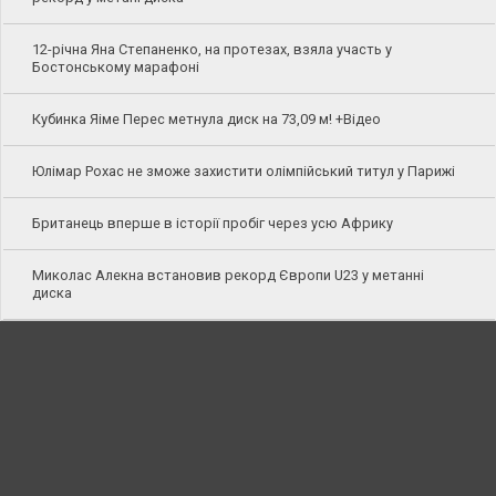
12-річна Яна Степаненко, на протезах, взяла участь у
Бостонському марафоні
Кубинка Яіме Перес метнула диск на 73,09 м! +Відео
Юлімар Рохас не зможе захистити олімпійський титул у Парижі
Британець вперше в історії пробіг через усю Африку
Миколас Алекна встановив рекорд Європи U23 у метанні
диска