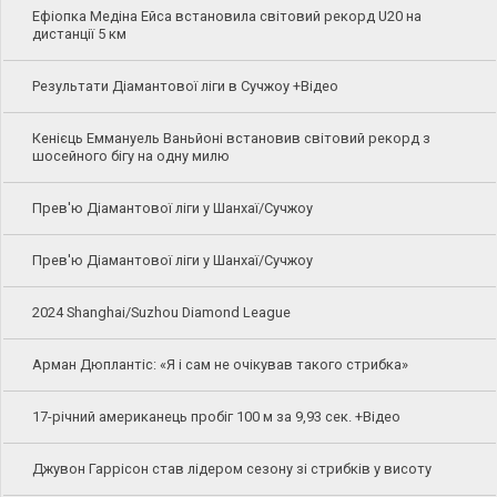
Ефіопка Медіна Ейса встановила світовий рекорд U20 на
дистанції 5 км
Результати Діамантової ліги в Сучжоу +Відео
Кенієць Еммануель Ваньйоні встановив світовий рекорд з
шосейного бігу на одну милю
Прев'ю Діамантової ліги у Шанхаї/Сучжоу
Прев'ю Діамантової ліги у Шанхаї/Сучжоу
2024 Shanghai/Suzhou Diamond League
Арман Дюплантіс: «Я і сам не очікував такого стрибка»
17-річний американець пробіг 100 м за 9,93 сек. +Відео
Джувон Гаррісон став лідером сезону зі стрибків у висоту