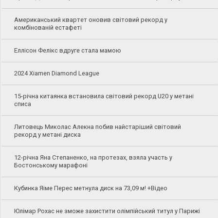
Американський квартет оновив світовий рекорд у
комбінованій естафеті
Еллісон Фелікс вдруге стала мамою
2024 Xiamen Diamond League
15-річна китаянка встановила світовий рекорд U20 у метані
списа
Литовець Миколас Алекна побив найстаріший світовий
рекорд у метані диска
12-річна Яна Степаненко, на протезах, взяла участь у
Бостонському марафоні
Кубинка Яіме Перес метнула диск на 73,09 м! +Відео
Юлімар Рохас не зможе захистити олімпійський титул у Парижі