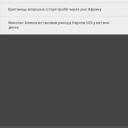
Британець вперше в історії пробіг через усю Африку
Миколас Алекна встановив рекорд Європи U23 у метанні
диска