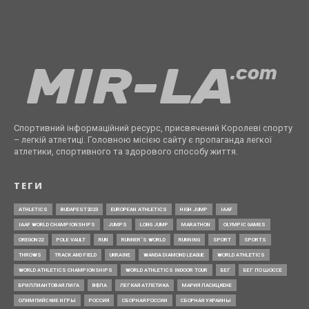
Спортивний інформаційний ресурс, присвячений Королеві спорту
– легкій атлетиці. Головною місією сайту є пропаганда легкої
атлетики, спортивного та здорового способу життя.
ТЕГИ
ATHLETICS
BUDAPEST2023
EUROPEAN ATHLETICS
HIGH JUMP
IAAF
IAAF WORLD CHAMPIONSHIPS
JUMPS
LONG JUMP
MARATHON
OLYMPIC GAMES
OREGON22
POLE VAULT
RUN
RUNNER’S WORLD
RUNNING
SPORT
SPORTS
THROWS
TRACK AND FIELD
UKRAINE
WANDA DIAMOND LEAGUE
WORLD ATHLETICS
WORLD ATHLETICS CHAMPIONSHIPS
WORLD ATHLETICS INDOOR TOUR
БЕГ
БЕГ ПО ШОССЕ
БРИЛЛИАНТОВАЯ ЛИГА
ВФЛА
ЛЕГКАЯ АТЛЕТИКА
МАРИЯ ЛАСИЦКЕНЕ
ОЛИМПИЙСКИЕ ИГРЫ
РОССИЯ
СБОРНАЯ РОССИИ
СБОРНАЯ УКРАИНЫ