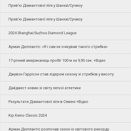
Прев'ю Діамантової ліги у Шанхаї/Сучжоу
Прев'ю Діамантової ліги у Шанхаї/Сучжоу
2024 Shanghai/Suzhou Diamond League
Арман Дюплантіс: «Я і сам не очікував такого стрибка»
17-річний американець пробіг 100 м за 9,93 сек. +Відео
Джувон Гаррісон став лідером сезону зі стрибків у висоту
Дайджест новин зі світу легкої атлетики
Результати Діамантової ліги в Сямені +Відео
Kip Keino Classic 2024
Арман Дюплантіс розпочав сезон із світового рекорду