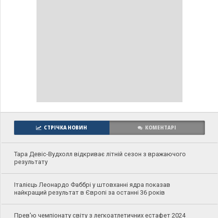
СТРІЧКА НОВИН
КОМЕНТАРІ
Тара Девіс-Вудхолл відкриває літній сезон з вражаючого
результату
Італієць Леонардо Фаббрі у штовханні ядра показав
найкращий результат в Європі за останні 36 років
Прев'ю чемпіонату світу з легкоатлетичних естафет 2024