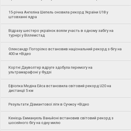
15-річна Ангеліна Шепель оновила рекорд України U18 у
штовханні ядра
Відразу шестеро українок взяли участь в одному забігу на
турнірі у Віллемстад
Олександр Погорілко встановив національний рекорд з бігу на
400 м +Відео
Кортні Дауволтер вдруге здобула перемогу на
ультрамарафоні у Фудзі
Ефіопка Медіна Ейса встановила світовий рекорд U20 на
дистанції 5 км
Результати Діамантової ліги в Сучжоу +Відео
Кенієць Еммануель Ваньйоні встановив світовий рекорд з
шосейного бігу на одну милю