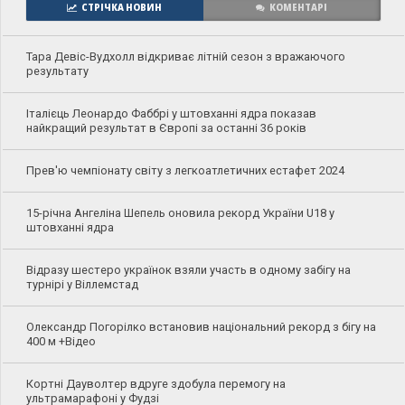
СТРІЧКА НОВИН
КОМЕНТАРІ
Тара Девіс-Вудхолл відкриває літній сезон з вражаючого
результату
Італієць Леонардо Фаббрі у штовханні ядра показав
найкращий результат в Європі за останні 36 років
Прев'ю чемпіонату світу з легкоатлетичних естафет 2024
15-річна Ангеліна Шепель оновила рекорд України U18 у
штовханні ядра
Відразу шестеро українок взяли участь в одному забігу на
турнірі у Віллемстад
Олександр Погорілко встановив національний рекорд з бігу на
400 м +Відео
Кортні Дауволтер вдруге здобула перемогу на
ультрамарафоні у Фудзі