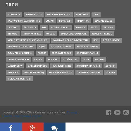
ТЕГИ
ATHLETICS
BUDAPEST2023
EUROPEAN ATHLETICS
HIGH JUMP
IAAF
IAAF WORLD CHAMPIONSHIPS
JUMPS
LONG JUMP
MARATHON
OLYMPIC GAMES
OREGON22
POLE VAULT
RUN
RUNNER’S WORLD
RUNNING
SPORT
SPORTS
THROWS
TRACK AND FIELD
UKRAINE
WANDA DIAMOND LEAGUE
WORLD ATHLETICS
WORLD ATHLETICS CHAMPIONSHIPS
WORLD ATHLETICS INDOOR TOUR
БЕГ
БЕГ ПО ШОССЕ
БРИЛЛИАНТОВАЯ ЛИГА
ВФЛА
ЛЕГКАЯ АТЛЕТИКА
МАРИЯ ЛАСИЦКЕНЕ
ОЛИМПИЙСКИЕ ИГРЫ
РОССИЯ
СБОРНАЯ РОССИИ
СБОРНАЯ УКРАИНЫ
СЕРГЕЙ ШУБЕНКОВ
СПОРТ
УКРАИНА
УСЭЙН БОЛТ
ФЛАУ
ЧМ-2017
ШКОЛА БЕГА
ЭЛИУД КИПЧОГЕ
ЮЛИЯ ЛЕВЧЕНКО
ЯРОСЛАВА МАГУЧИХ
ДОПИНГ
МАРАФОН
МИРОВОЙ РЕКОРД
ПРЫЖКИ В ВЫСОТУ
ПРЫЖКИ С ШЕСТОМ
СПРИНТ
ПОКАЗАТЬ ВСЕ ТЕГИ
Copyright © 2008-2022 Світ легкої атлетики.
Timing
Events - Квитковий сервіс