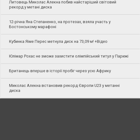
Литовець Миколас Алекна побив найстаріший світовий
рекорд у метані диска
12-річна Яна Степаненко, на протезах, взяла участь у
Бостонському марафоні
Кубинка Яіме Перес метнула диск на 73,09 м! +Відео
Юлімар Рохас не зможе захистити олімпійський титул у Парижі
Британець вперше в історії пробіг через усю Африку
Миколас Алекна встановив рекорд Європи U23 у метанні
диска