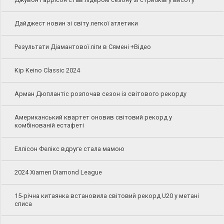
Дайджест новин зі світу легкої атлетики
Результати Діамантової ліги в Сямені +Відео
Kip Keino Classic 2024
Арман Дюплантіс розпочав сезон із світового рекорду
Американський квартет оновив світовий рекорд у
комбінованій естафеті
Еллісон Фелікс вдруге стала мамою
2024 Xiamen Diamond League
15-річна китаянка встановила світовий рекорд U20 у метані
списа