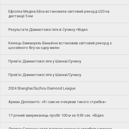
Ефіопка Медіна Ейса встановила світовий рекорд U20 на
дистанції 5 км
Результати Діамантової ліги в Сучжоу +Відео
Кенієць Еммануель Ваньйоні встановив світовий рекорд з
шосейного бігу на одну милю
Прев'ю Діамантової ліги у Шанхаї/Сучжоу
Прев'ю Діамантової ліги у Шанхаї/Сучжоу
2024 Shanghai/Suzhou Diamond League
Арман Дюплантіс: «Я і сам не очікував такого стрибка»
17-річний американець пробіг 100 м за 9,93 сек. +Відео
Джувон Гаррісон став лідером сезону зі стрибків у висоту