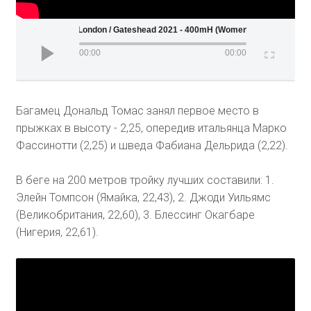
Wanda Diamond League - London / Gateshead 2021 - 400mH (Women)
00:00
00:00
Багамец Дональд Томас занял первое место в
прыжках в высоту - 2,25, опередив итальянца Марко
Фассинотти (2,25) и шведа Фабиана Дельрида (2,22).
В беге на 200 метров тройку лучших составили: 1.
Элейн Томпсон (Ямайка, 22,43), 2. Джоди Уильямс
(Великобритания, 22,60), 3. Блессинг Окагбаре
(Нигерия, 22,61).