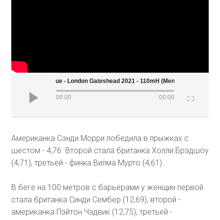
Wanda Diamond League - London Gateshead 2021 - 110mH (Men)
00:00
00:00
Американка Сэнди Морри победила в прыжках с
шестом - 4,76. Второй стала британка Холли Брэдшоу
(4,71), третьей - финка Вилма Мурто (4,61).
В беге на 100 метров с барьерами у женщин первой
стала британка Синди Сембер (12,69), второй -
американка Пэйтон Чэдвик (12,75), третьей -