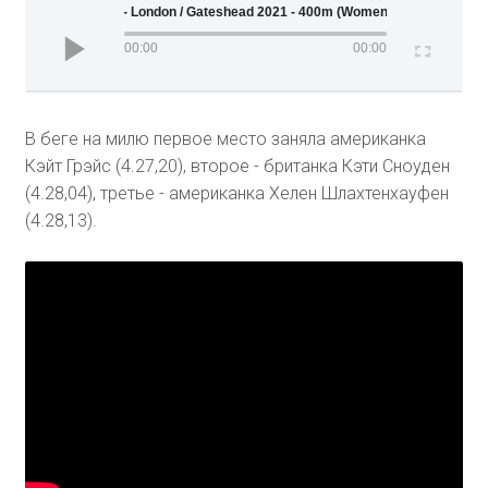
Wanda Diamond League - London / Gateshead 2021 - 400m (Women)
00:00
00:00
В беге на милю первое место заняла американка
Кэйт Грэйс (4.27,20), второе - британка Кэти Сноуден
(4.28,04), третье - американка Хелен Шлахтенхауфен
(4.28,13).