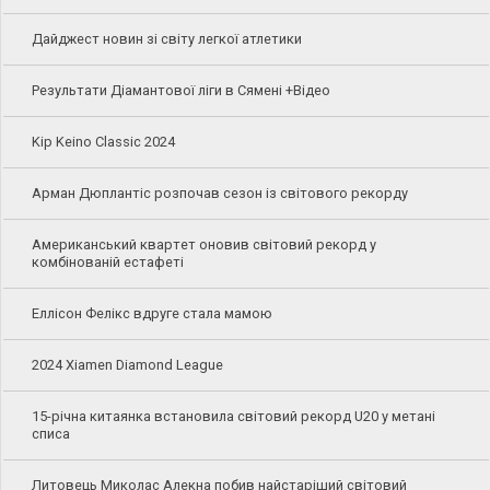
Дайджест новин зі світу легкої атлетики
Результати Діамантової ліги в Сямені +Відео
Kip Keino Classic 2024
Арман Дюплантіс розпочав сезон із світового рекорду
Американський квартет оновив світовий рекорд у
комбінованій естафеті
Еллісон Фелікс вдруге стала мамою
2024 Xiamen Diamond League
15-річна китаянка встановила світовий рекорд U20 у метані
списа
Литовець Миколас Алекна побив найстаріший світовий