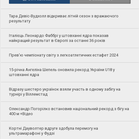
Тара Девіс-Вудхолл відкриває літній сезон з вражаючого
результату
Італієць Леонардо Фаббрі у штовханні ядра показав
найкращий результат в Європі за останні 36 років
Прев'ю чемпіонату світу з легкоатлетичних естафет 2024
15-річна Ангеліна Шепель оновила рекорд України U18 у
штовханні ядра
Відразу шестеро українок взяли участь в одному забігу на
турнірі у Віллемстад
Олександр Погорілко встановив національний рекорд з бігу на
400 м +Відео
Кортні Дауволтер вдруге здобула перемогу на
ультрамарафоні у Фудзі