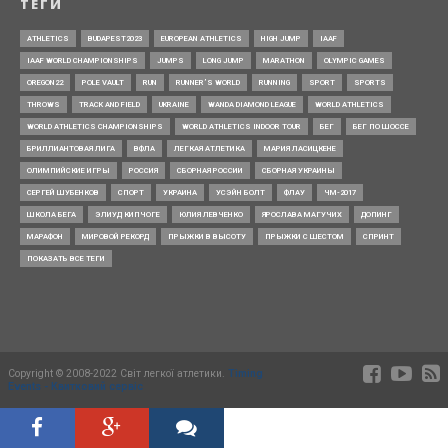
ТЕГИ
ATHLETICS
BUDAPEST2023
EUROPEAN ATHLETICS
HIGH JUMP
IAAF
IAAF WORLD CHAMPIONSHIPS
JUMPS
LONG JUMP
MARATHON
OLYMPIC GAMES
OREGON22
POLE VAULT
RUN
RUNNER’S WORLD
RUNNING
SPORT
SPORTS
THROWS
TRACK AND FIELD
UKRAINE
WANDA DIAMOND LEAGUE
WORLD ATHLETICS
WORLD ATHLETICS CHAMPIONSHIPS
WORLD ATHLETICS INDOOR TOUR
БЕГ
БЕГ ПО ШОССЕ
БРИЛЛИАНТОВАЯ ЛИГА
ВФЛА
ЛЕГКАЯ АТЛЕТИКА
МАРИЯ ЛАСИЦКЕНЕ
ОЛИМПИЙСКИЕ ИГРЫ
РОССИЯ
СБОРНАЯ РОССИИ
СБОРНАЯ УКРАИНЫ
СЕРГЕЙ ШУБЕНКОВ
СПОРТ
УКРАИНА
УСЭЙН БОЛТ
ФЛАУ
ЧМ-2017
ШКОЛА БЕГА
ЭЛИУД КИПЧОГЕ
ЮЛИЯ ЛЕВЧЕНКО
ЯРОСЛАВА МАГУЧИХ
ДОПИНГ
МАРАФОН
МИРОВОЙ РЕКОРД
ПРЫЖКИ В ВЫСОТУ
ПРЫЖКИ С ШЕСТОМ
СПРИНТ
ПОКАЗАТЬ ВСЕ ТЕГИ
Copyright © 2008-2022 Світ легкої атлетики.
Timing
Events - Квитковий сервіс