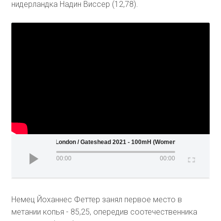
нидерландка Надин Виссер (12,78).
Wanda Diamond League - London / Gateshead 2021 - 100mH (Women)
00:00
00:00
Немец Йоханнес Феттер занял первое место в
метании копья - 85,25, опередив соотечественника