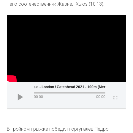
- его соотечественник Жарнел Хьюз (10,13).
Wanda Diamond League - London / Gateshead 2021 - 100m (Men)
00:00
00:00
В тройном прыжке победил португалец Педро