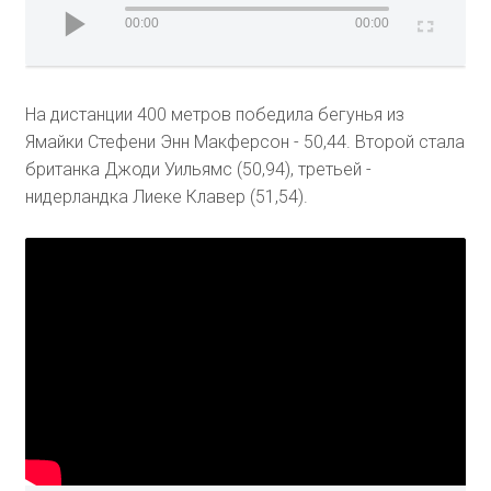
00:00
00:00
На дистанции 400 метров победила бегунья из
Ямайки Стефени Энн Макферсон - 50,44. Второй стала
британка Джоди Уильямс (50,94), третьей -
нидерландка Лиеке Клавер (51,54).