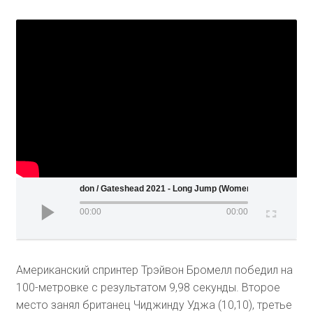
Wanda Diamond League - London / Gateshead 2021 - Long Jump (Women)
00:00
00:00
Американский спринтер Трэйвон Бромелл победил на
100-метровке с результатом 9,98 секунды. Второе
место занял британец Чиджинду Уджа (10,10), третье