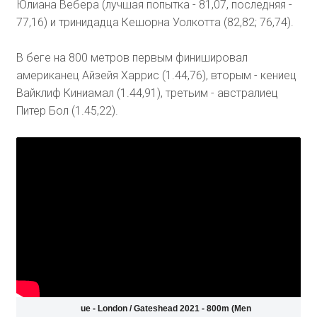
Юлиана Вебера (лучшая попытка - 81,07, последняя -
77,16) и тринидадца Кешорна Уолкотта (82,82; 76,74).
В беге на 800 метров первым финишировал
американец Айзейя Харрис (1.44,76), вторым - кениец
Вайклиф Киниамал (1.44,91), третьим - австралиец
Питер Бол (1.45,22).
Wanda Diamond League - London / Gateshead 2021 - 800m (Men)