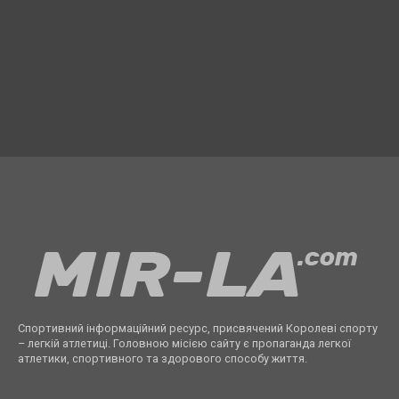
Спортивний інформаційний ресурс, присвячений Королеві спорту
– легкій атлетиці. Головною місією сайту є пропаганда легкої
атлетики, спортивного та здорового способу життя.