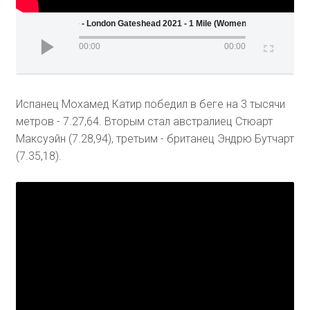
Wanda Diamond League - London Gateshead 2021 - 1 Mile (Women)
00:00
00:00
Испанец Мохамед Катир победил в беге на 3 тысячи
метров - 7.27,64. Вторым стал австралиец Стюарт
Максуэйн (7.28,94), третьим - британец Эндрю Бутчарт
(7.35,18).