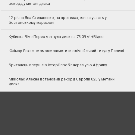
рекорд у метані диска
12-річна Яна Степаненко, на протезах, взяла участь у
Бостонському марафоні
Кубинка Яіме Перес метнула диск на 73,09 м! +Відео
Юлімар Рохас не зможе захистити олімпійський титул у Парижі
Британець вперше в історії пробіг через усю Африку
Миколас Алекна встановив рекорд Європи U23 у метанні
диска