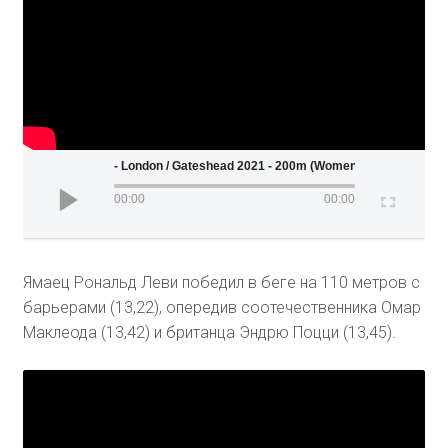
Wanda Diamond League - London / Gateshead 2021 - 200m (Women)
00:00
00:00
Ямаец Рональд Леви победил в беге на 110 метров с
барьерами (13,22), опередив соотечественника Омар
Маклеода (13,42) и британца Эндрю Поцци (13,45).