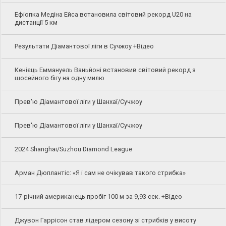
Ефіопка Медіна Ейса встановила світовий рекорд U20 на
дистанції 5 км
Результати Діамантової ліги в Сучжоу +Відео
Кенієць Еммануель Ваньйоні встановив світовий рекорд з
шосейного бігу на одну милю
Прев'ю Діамантової ліги у Шанхаї/Сучжоу
Прев'ю Діамантової ліги у Шанхаї/Сучжоу
2024 Shanghai/Suzhou Diamond League
Арман Дюплантіс: «Я і сам не очікував такого стрибка»
17-річний американець пробіг 100 м за 9,93 сек. +Відео
Джувон Гаррісон став лідером сезону зі стрибків у висоту