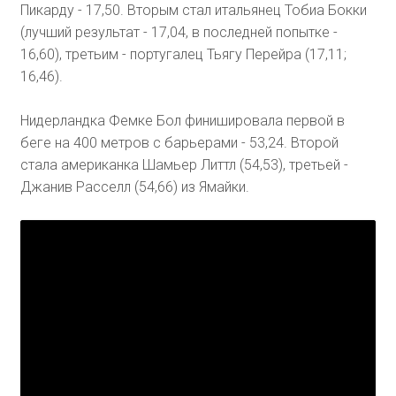
Пикарду - 17,50. Вторым стал итальянец Тобиа Бокки
(лучший результат - 17,04, в последней попытке -
16,60), третьим - португалец Тьягу Перейра (17,11;
16,46).
Нидерландка Фемке Бол финишировала первой в
беге на 400 метров с барьерами - 53,24. Второй
стала американка Шамьер Литтл (54,53), третьей -
Джанив Расселл (54,66) из Ямайки.